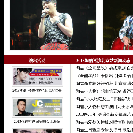
演出活动
2013陶喆巡演北京站新闻动态
·
陶喆《全能星战》挑战京剧 自
·
《全能星战》未播出 引爆陶喆
·
陶喆新专辑好评如潮 北京演唱
2013李健"传奇依然"上海演唱会
·
陶喆小人物狂想曲第五站 睽违
·
陶喆“小人物狂想曲”演唱会7月
·
陶喆小人物狂想曲澳门完美谢幕
·
2013陶喆年 演唱会新专辑综
2013张信哲巡回演唱会上海站
·
陶喆与爱徒关诗敏对唱情歌 倾
·
陶喆生日暨新专辑发行日 歌迷