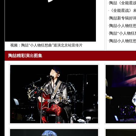
·
陶喆《全能星战
·
《全能星战》未
·
陶喆新专辑好评
·
陶喆小人物狂想
·
陶喆“小人物狂
·
陶喆小人物狂想
视频：陶喆“小人物狂想曲”巡演北京站宣传片
陶喆精彩演出图集