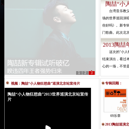
陶喆“小
台湾音乐教父陶
场的世界巡回演
你好吗》。新专
门歌曲。此次北京
2013陶
这次的“小人物
结束演出，看过
心的一场，不管
1
2
3
专辑回顾：
视频：陶喆“小人物狂想曲”巡演北京站宣传片
陶喆“小人物狂想曲”2013世界巡演北京站宣传
片
69乐章
2013陶喆巡