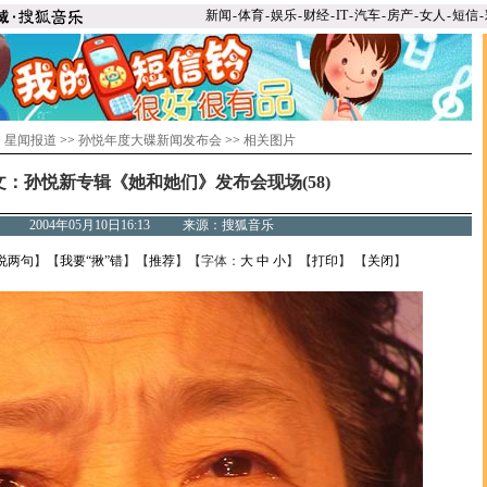
新闻
-
体育
-
娱乐
-
财经
-
IT
-
汽车
-
房产
-
女人
-
短信
-
>
星闻报道
>>
孙悦年度大碟新闻发布会
>>
相关图片
文：孙悦新专辑《她和她们》发布会现场(58)
2004年05月10日16:13 来源：搜狐音乐
说两句
】【
我要“揪”错
】【
推荐
】【字体：
大
中
小
】【
打印
】 【
关闭
】