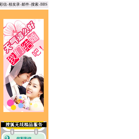
彩信
-
校友录
-
邮件
-
搜索
-
BBS