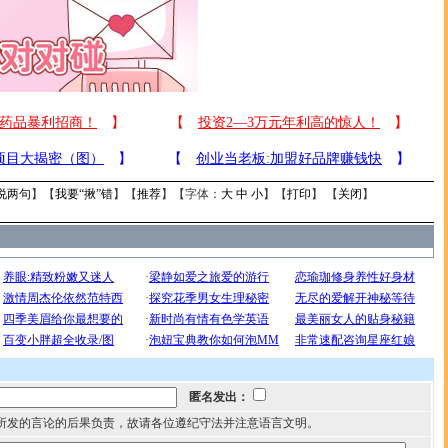
说两句
】【
我要“揪”错
】【
推荐
】【字体：
大
中
小
】【
打印
】 【
关闭
】
匿名发出：
所发的言论的后果负责，故请各位遵纪守法并注意语言文明。