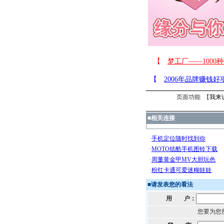
页面功能 【
我来
■
相关连接
■
请发表您的看法
用 户：
您要为您