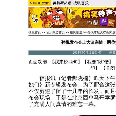
搜狐首页
>>
音乐频道首页
>>
星闻报道
>>
孙悦年度大碟新闻发
孙悦发布会上大谈亲情：两位
2004年05月11日01:07 
页面功能 【
我来说两句
】【
我要“揪”错
】
印
】 【
关闭
信报讯（记者郝晓楠）昨天下午
她们》新专辑发布会。为了配合这张
不仅剪短了留了十几年的长发，而且
布会现场，于是在北京西单马哥孛罗
了充满人间真情的难忘一幕。