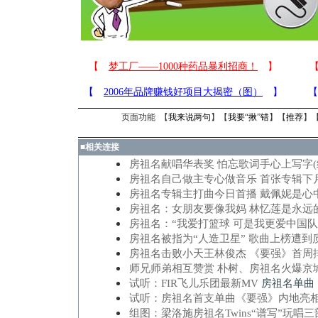
页面功能 【
我来说两句
】【
我要“揪”错
】【
推荐
】
■
相关连接
房祖名献唱华表奖 怕忘歌词手心上写字(
房祖名自己做主专心做音乐 首张专辑下
房祖名专辑主打曲今日首播 戴佩妮是心
房祖名：女朋友要像我妈 林忆莲是永远
房祖名：“我爱打篮球 可是我更爱中国队
房祖名被指为“人造卫星” 歌曲上榜遭到
房祖名击败小天王林俊杰 《要强》首周
师兄师弟相互赞赏 朴树、房祖名火爆京城
试听：FIR飞儿乐团最新MV
房祖名单曲
试听：房祖名首支单曲《要强》内地亮相
组图：梁洛施房祖名Twins“谱写”玩唱三