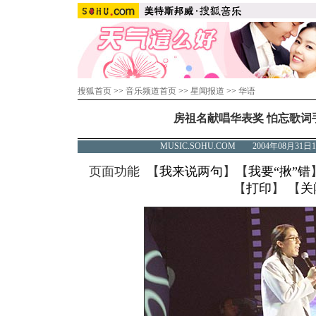
搜狐首页
>>
音乐频道首页
>>
星闻报道
>>
华语
房祖名献唱华表奖 怕忘歌词
MUSIC.SOHU.COM 2004年08月3
页面功能 【
我来说两句
】【
我要“揪”错
【
打印
】 【
关