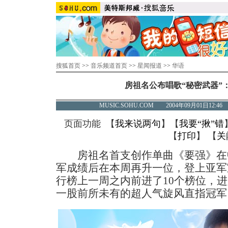
搜狐首页
>>
音乐频道首页
>>
星闻报道
>>
华语
房祖名公布唱歌“秘密武器”
MUSIC.SOHU.COM 2004年09月01日1
页面功能 【
我来说两句
】【
我要“揪”错
【
打印
】 【
关
房祖名首支创作单曲《要强》在
军成绩后在本周再升一位，登上亚军宝座，
行榜上一周之内前进了10个榜位，
一股前所未有的超人气旋风直指冠军