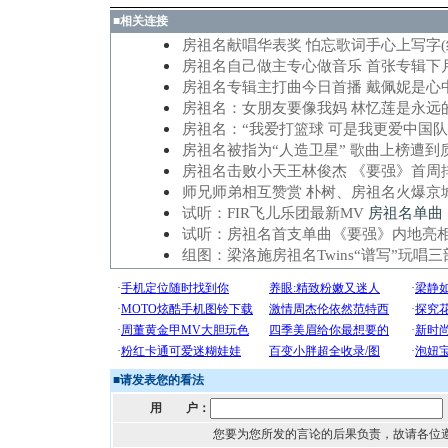
■
相关连接
房祖名献唱华表奖 怕忘歌词手心上写字(
房祖名自己做主专心做音乐 首张专辑下
房祖名专辑主打曲今日首播 戴佩妮是心
房祖名：女朋友要像我妈 林忆莲是永远
房祖名：“我爱打篮球 可是我更爱中国队
房祖名被指为“人造卫星” 歌曲上榜遭到
房祖名击败小天王林俊杰 《要强》首周
师兄师弟相互赞赏 朴树、房祖名火爆京城
试听：FIR飞儿乐团最新MV
房祖名单曲
试听：房祖名首支单曲《要强》内地亮相
组图：梁洛施房祖名Twins“谱写”玩唱三
■
请发表您的看法
用 户：
您要为您所发的言论的后果负责，故请各位