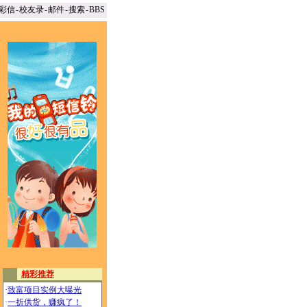
彩信
-
校友录
-
邮件
-
搜索
-
BBS