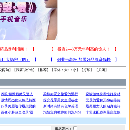
说两句
】【
我要“揪”错
】【
推荐
】【字体：
大
中
小
】【
打印
】 【
关闭
】
匿名发出：