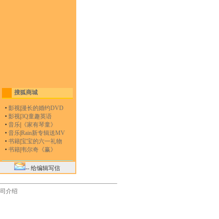
搜狐商城
•
影视
|
漫长的婚约DVD
•
影视
|
3Q童趣英语
•
音乐
|
《家有琴童》
•
音乐
|
Rain新专辑送MV
•
书籍
|
宝宝的六一礼物
•
书籍
|
韦尔奇《赢》
-- 给编辑写信
司介绍