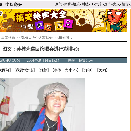
新闻
-
体育
-
娱乐
-
财经
-
IT
-
汽车
-
房产
-
女人
-
短信
-
>
星闻报道
>>
孙楠大连个人演唱会
>>
相关图片
图文：孙楠为巡回演唱会进行彩排-(9)
C.SOHU.COM 2004年09月14日15:14 来源：搜狐音乐
说两句
】【
我要“揪”错
】【
推荐
】【字体：
大
中
小
】【
打印
】 【
关闭
】