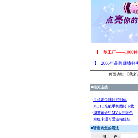
页面功能 【
我来
■
相关连接
■
请发表您的看法
用 户：