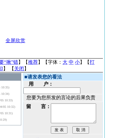
全屏欣赏
要“揪”错
】【
推荐
】【字体：
大
中
小
】【
打
印
】 【
关闭
】
■
请发表您的看法
用 户：
5 10:35)
5 10:34)
您要为您所发的言论的后果负责
/05 10:33)
留 言：
04/05 10:32)
/05 10:31)
10:29)