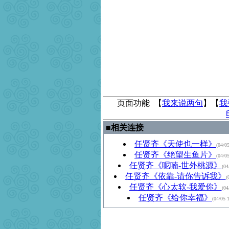
页面功能 【
我来说两句
】【
我
■
相关连接
任贤齐《天使也一样》
(04/0
任贤齐《绝望生鱼片》
(04/0
任贤齐《呢喃-世外桃源》
(04
任贤齐《依靠-请你告诉我》
(
任贤齐《心太软-我爱你》
(04
任贤齐《给你幸福》
(04/05 