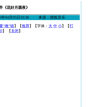
齐《花好月圆夜》
2005年04月05日10:36 来源：搜狐音乐
要“揪”错
】【
推荐
】【字体：
大
中
小
】【
打
印
】 【
关闭
】