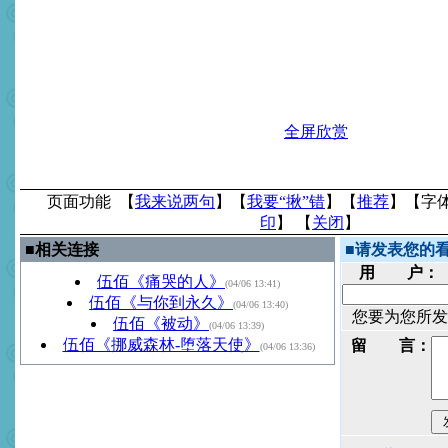
全屏欣赏
页面功能 【
我来说两句
】【
我要“揪”错
】【
推荐
】【字
印
】 【
关闭
】
■
相关连接
■
请发表您的
用 户：
伍佰《痛哭的人》
(04/06 13:41)
伍佰《与你到永久》
(04/06 13:40)
您要为您所发
伍佰《被动》
(04/06 13:39)
伍佰《挪威森林-堕落天使》
留 言：
(04/06 13:36)