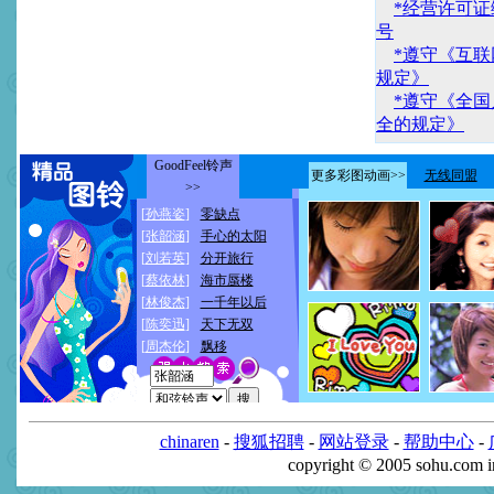
*经营许可证编
号
*遵守《互
规定》
*遵守《全
全的规定》
chinaren
-
搜狐招聘
-
网站登录
-
帮助中心
-
copyright © 2005 sohu.com 