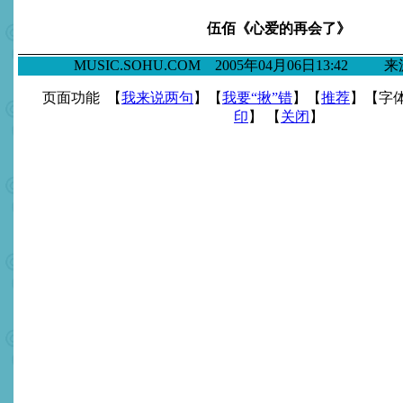
伍佰《心爱的再会了》
MUSIC.SOHU.COM 2005年04月06日13:42
页面功能 【
我来说两句
】【
我要“揪”错
】【
推荐
】【字
印
】 【
关闭
】