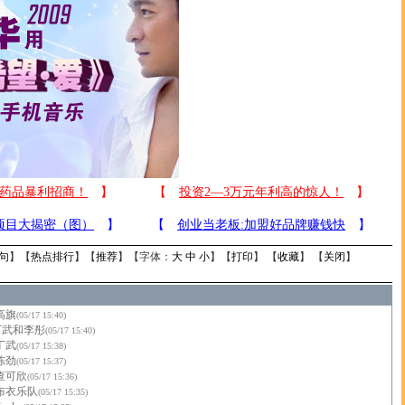
句
】【
热点排行
】【
推荐
】【字体：
大
中
小
】【
打印
】 【
收藏
】 【
关闭
】
高旗
(05/17 15:40)
丁武和李彤
(05/17 15:40)
丁武
(05/17 15:38)
陈劲
(05/17 15:37)
查可欣
(05/17 15:36)
布衣乐队
(05/17 15:35)