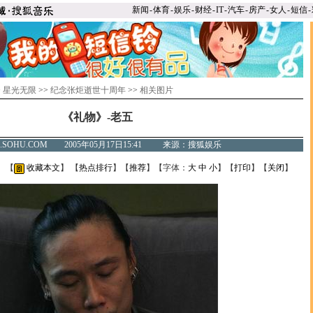
新闻
-
体育
-
娱乐
-
财经
-
IT
-
汽车
-
房产
-
女人
-
短信
-
>
星光无限
>>
纪念张炬逝世十周年
>>
相关图片
《礼物》-老五
C.SOHU.COM 2005年05月17日15:41 来源：搜狐娱乐
】 【
收藏本文
】 【
热点排行
】【
推荐
】【字体：
大
中
小
】【
打印
】【
关闭
】