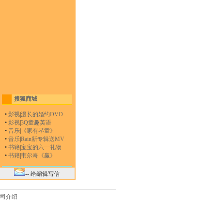
搜狐商城
•
影视
|
漫长的婚约DVD
•
影视
|
3Q童趣英语
•
音乐
|
《家有琴童》
•
音乐
|
Rain新专辑送MV
•
书籍
|
宝宝的六一礼物
•
书籍
|
韦尔奇《赢》
-- 给编辑写信
司介绍