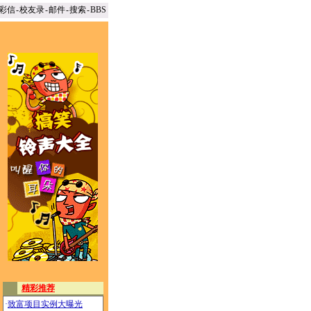
彩信
-
校友录
-
邮件
-
搜索
-
BBS