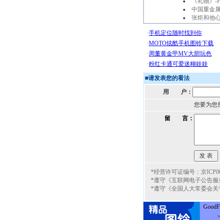
《礼物》-F
中国重金
张炬和他
■
请发表您的看法
用 户：
您要为您
留 言：
*经营许可证编号：京ICP000
*遵守《互联网电子公告服
*遵守《全国人大常委会关