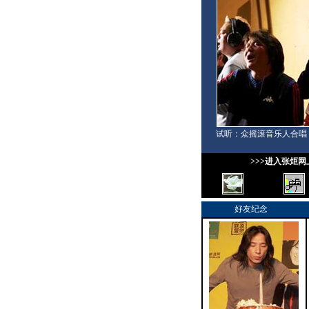
试听：众摇滚音乐人合唱
>>>进入张炬
好友纪念