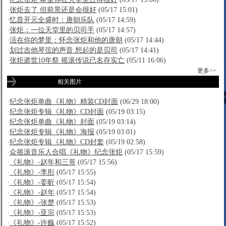
·
张炬去了 但前景还是会很好
(05/17 15:01)
·
忆昔开元全盛时：唐朝乐队
(05/17 14:59)
·
张炬：一位天堂里的贝司手
(05/17 14:57)
·
活在你的梦里：怀念张炬和他的唐朝
(05/17 14:44)
·
划过吉他琴弦的声音 想起的是贝司
(05/17 14:41)
·
张炬逝世10年祭 摇滚传说已名存实亡
(05/11 16:06)
更多>>
相关图片
·
纪念张炬单曲《礼物》精装CD封面
(06/29 18:00)
·
纪念张炬专辑《礼物》CD封面
(05/19 03:15)
·
纪念张炬单曲《礼物》封面
(05/19 03:14)
·
纪念张炬专辑《礼物》海报
(05/19 03:01)
·
纪念张炬专辑《礼物》CD封套
(05/19 02:58)
·
众摇滚音乐人合唱《礼物》纪念张炬
(05/17 15:59)
·
《礼物》-赵年和三哥
(05/17 15:56)
·
《礼物》-李彤
(05/17 15:55)
·
《礼物》-姜昕
(05/17 15:54)
·
《礼物》-赵年
(05/17 15:54)
·
《礼物》-张楚
(05/17 15:53)
·
《礼物》-亚宗
(05/17 15:53)
·
《礼物》-许巍
(05/17 15:52)