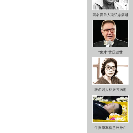
著名音乐人梁弘志病逝
“鬼才”黄霑逝世
著名词人林振强病逝
牛振华车祸意外身亡