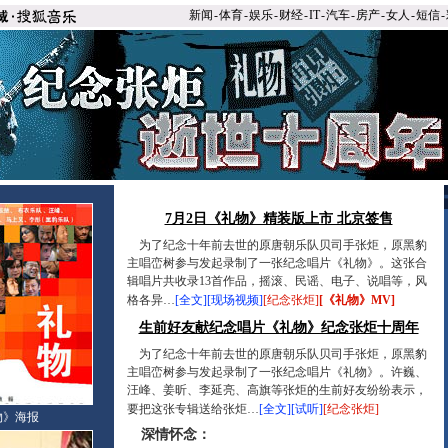
新闻
-
体育
-
娱乐
-
财经
-
IT
-
汽车
-
房产
-
女人
-
短信
-
7月2日《礼物》精装版上市 北京签售
为了纪念十年前去世的原唐朝乐队贝司手张炬，原黑豹
主唱峦树参与发起录制了一张纪念唱片《礼物》。这张合
辑唱片共收录13首作品，摇滚、民谣、电子、说唱等，风
格各异…
[全文]
[现场视频]
[纪念张炬]
[《礼物》MV]
生前好友献纪念唱片《礼物》纪念张炬十周年
为了纪念十年前去世的原唐朝乐队贝司手张炬，原黑豹
主唱峦树参与发起录制了一张纪念唱片《礼物》。许巍、
汪峰、姜昕、李延亮、高旗等张炬的生前好友纷纷表示，
要把这张专辑送给张炬…
[全文]
[试听]
[纪念张炬]
物》海报
深情怀念：