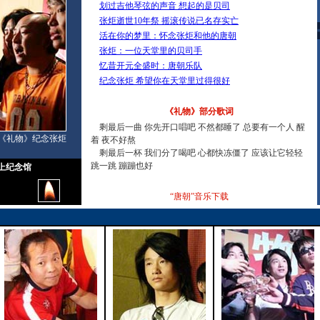
划过吉他琴弦的声音 想起的是贝司
张炬逝世10年祭 摇滚传说已名存实亡
活在你的梦里：怀念张炬和他的唐朝
张炬：一位天堂里的贝司手
忆昔开元全盛时：唐朝乐队
纪念张炬 希望你在天堂里过得很好
《礼物》部分歌词
剩最后一曲 你先开口唱吧 不然都睡了 总要有一个人 醒
《礼物》纪念张炬
着 夜不好熬
剩最后一杯 我们分了喝吧 心都快冻僵了 应该让它轻轻
跳一跳 蹦蹦也好
网上纪念馆
“唐朝”音乐下载