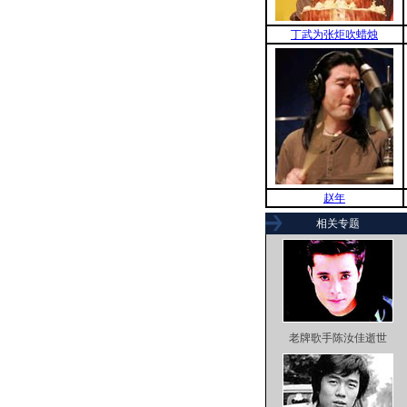
丁武为张炬吹蜡烛
赵年
相关专题
老牌歌手陈汝佳逝世