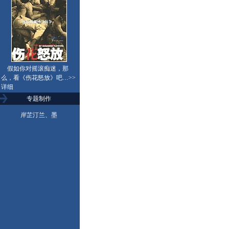
假如你对摇滚痴迷，那
么，看《伤花怒放》吧…
>>
详细
专题制作
岸芷汀兰、墨