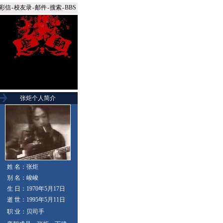
彩信
-
校友录
-
邮件
-
搜索
-
BBS
张炬个人简介
姓 名：张炬
别 名：峻峻
生 日：1970年5月17日
逝 世：1995年5月11日
职 业：贝司手