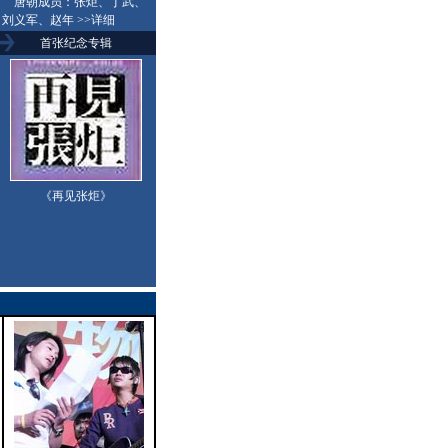
唐朝成员：张炬、丁武、
刘义军、赵年
>>详细
首张纪念专辑
《再见张炬》