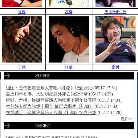
许巍
高旗
庆祝张炬生日
丁武
张楚
峦树
相关报道
·
组图：三代摇滚音乐人齐唱《礼物》纪念张炬
(05/17 17:31)
·
最近10年香港、大陆明星意外死亡的全记录
(05/17 14:36)
·
唐朝、峦树、许巍等摇滚人为张炬十周年祭开唱
(05/17 14:34)
·
生前好友纪念张炬十周年 献纪念唱片《礼物》
(05/17 14:33)
·
在线试听：众摇滚音乐人合唱《礼物》纪念张炬
(05/17 14:28)
更多>>
纪念张炬
·
纪念张炬 希望你在天堂里过得很好
(05/17 15:06)