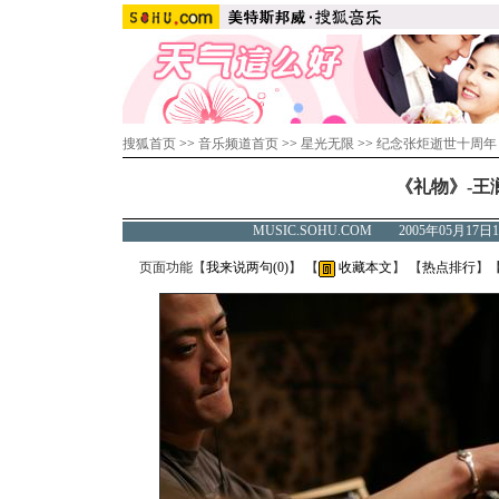
搜狐首页
>>
音乐频道首页
>>
星光无限
>>
纪念张炬逝世十周年
《礼物》-王
MUSIC.SOHU.COM 2005年05月1
页面功能【
我来说两句(
0
)
】 【
收藏本文
】 【
热点排行
】