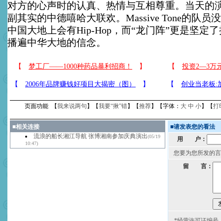
对方的心声时的认真、热情与互相尊重。当天的
副其实的中德嘻哈大联欢。Massive Tone的队
中国大地上会有Hip-Hop，而“龙门阵”更是坚定了把
播遍中华大地的信念。
页面功能 【
我来说两句
】【
我要“揪”错
】【
推荐
】【字体：
大
中
小
】【
打
■
相关连接
■
请发表您的看法
流浪的船长湘江导航 张博湘南参加庆典演出
(05/19
用 户：
10:47)
您要为您所发的言
留 言：
*经营许可证编号：京