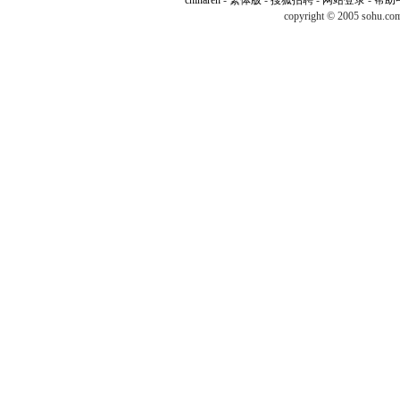
chinaren
-
繁体版
-
搜狐招聘
-
网站登录
-
帮助
copyright © 2005 sohu.c