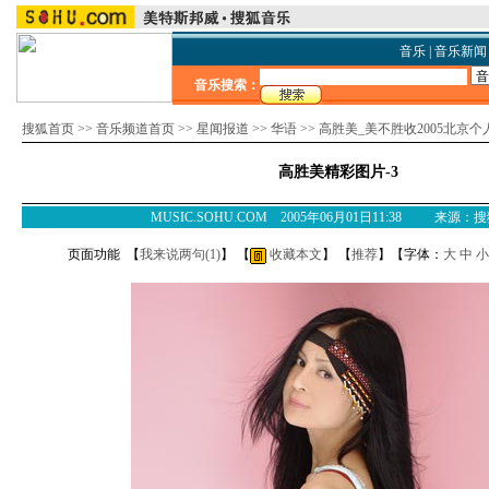
音乐
|
音乐新闻
音乐搜索：
搜狐首页
>>
音乐频道首页
>>
星闻报道
>>
华语
>>
高胜美_美不胜收2005北京
高胜美精彩图片-3
MUSIC.SOHU.COM 2005年06月01日11:38 来源：
页面功能 【
我来说两句(
1
)
】 【
收藏本文
】 【
推荐
】【字体：
大
中
小