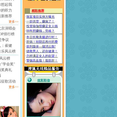
你想起我
你的听力
最新推荐
更多>>
北京演唱会
4TOP排行榜
惹争议
人：崔健
音乐风云榜
风云榜
"学会奖"
颁奖典礼
辑
狐征歌活动
更多>>