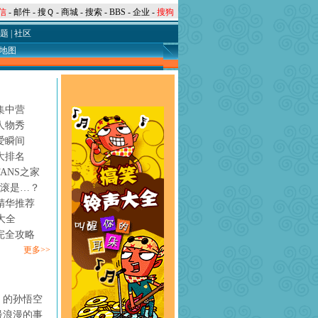
信
-
邮件
-
搜Ｑ
-
商城
-
搜索
-
BBS
-
企业
-
搜狗
题
|
社区
地图
集中营
人物秀
爱瞬间
大排名
ANS之家
摇滚是…？
精华推荐
大全
完全攻略
更多>>
》的孙悟空
最浪漫的事