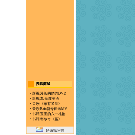
搜狐商城
•
影视
|
漫长的婚约DVD
•
影视
|
3Q童趣英语
•
音乐
|
《家有琴童》
•
音乐
|
Rain新专辑送MV
•
书籍
|
宝宝的六一礼物
•
书籍
|
韦尔奇《赢》
-- 给编辑写信