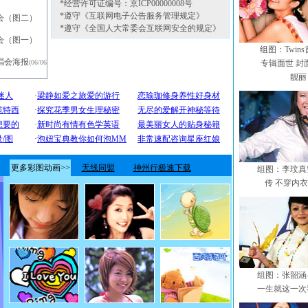
*经营许可证编号：京ICP00000008号
*遵守《互联网电子公告服务管理规定》
会（图二）
*遵守《全国人大常委会互联网安全的规定》
会（图一）
组图：Twin
唱会海报
(06/06
专辑面世 封
靓丽
组图：李玟真
传 不穿内
组图：张韶涵
一生就这一次