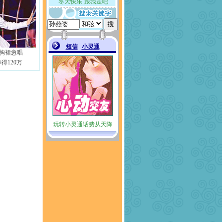
胸裙愈唱
得120万