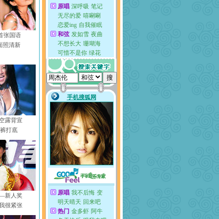
s首张国语
面照清新
空露背宣
衣裤打底
—新人奖
我很紧张