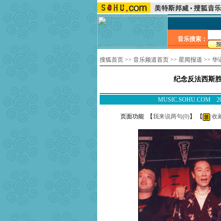
音乐搜索：
搜狐首页
>>
音乐频道首页
>>
星闻报道
>>
华
纪念反法西斯胜
MUSIC.SOHU.COM
页面功能 【
我来说两句(
0
)
】 【
收