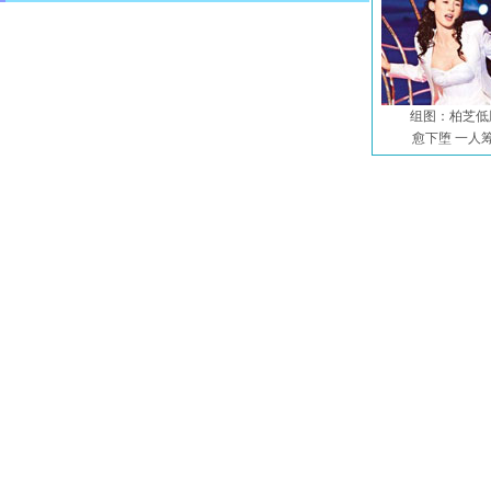
组图：柏芝低
愈下堕 一人筹