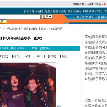
搜狐首页
-
新闻
-
短信
-
彩
音乐
|
音乐新闻
|
电影
|
电视
|
动漫
|
戏剧
|
视听
|
明星在线
|
图吧
|
专
娱乐评论
音乐下载
网站
语
>>
反法西斯战争胜利60周年演唱会
>>
精彩图片
论坛热贴
·
原创|原创歌词
利60周年演唱会歌手（图六）
·
原创|原创先锋
·
华语|王菲的可
 2005年06月06日23:02 来源：搜狐娱乐
·
日韩|日韩组合
藏本文
】 【
推荐
】【字体：
大
中
小
】【
打印
】 【
关闭
】
·
欧美|欧美音乐F
·
摇滚|你第1盘
·
怀旧|寻歌网站
·
Ｋ歌|北京KTV
·
Ｋ歌|新手录歌
专题
·
点送《红孩儿
·
点送赵咏华之