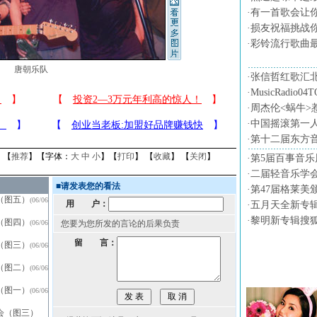
·
有一首歌会让
·
损友祝福挑战
·
彩铃流行歌曲
唐朝乐队
·
张信哲红歌汇
·
MusicRadio0
·
周杰伦<蜗牛>
·
中国摇滚第一
·
第十二届东方
】【
推荐
】【字体：
大
中
小
】【
打印
】 【
收藏
】 【
关闭
】
·
第5届百事音乐
·
二届轻音乐学会
■
请发表您的看法
·
第47届格莱美
（图五）
(06/06
用 户：
·
五月天全新专
·
黎明新专辑搜
（图四）
(06/06
您要为您所发的言论的后果负责
留 言：
（图三）
(06/06
音乐图片
（图二）
(06/06
（图一）
(06/06
会（图三）