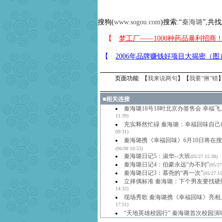
搜狗(
www.sogou.com
)搜索:“
秦海璐
”,共
页面功能 【
我来说两句
】【
我要“揪”错
■
相关连接
秦海璐18号18时北京办签售会 幸福
11:39)
充实释然忙碌 秦海璐：幸福回味自己体
09:31)
秦海璐携《幸福回味》6月10日将在
(06/08 10:53)
秦海璐日记5：淑华--大班
(05/27 15:38)
秦海璐日记4：伯豪永远“办不到”
(05/27
秦海璐日记3：慕尧的“再一次”
(05/27 1
立择偶标准 秦海璐：下个男友要找硬
14:32)
现场秀歌 秦海璐携《幸福回味》亮相
17:51)
“天地英雄校园行” 秦海璐首次校园演