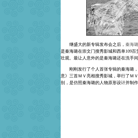
继盛大的新专辑发布会之后，
秦海
是秦海璐在崇文门搜秀影城和西单109
壮观。最让人意外的是秦海璐还在洗手
刚刚发行了个人首张专辑的秦海璐，携
意》三首ＭＶ亮相搜秀影城，举行了Ｍ
别，是仿照秦海璐的人物原形设计并制