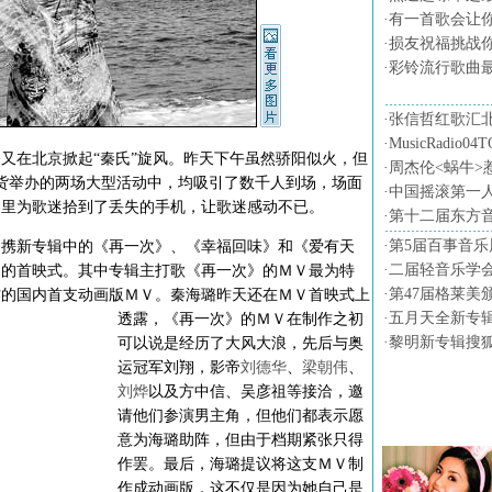
·
有一首歌会让
·
损友祝福挑战
·
彩铃流行歌曲
·
张信哲红歌汇
·
MusicRadio0
璐
又在北京掀起“秦氏”旋风。昨天下午虽然骄阳似火，但
·
周杰伦<蜗牛>
百货举办的两场大型活动中，均吸引了数千人到场，场面
·
中国摇滚第一
间里为歌迷拾到了丢失的手机，让歌迷感动不已。
·
第十二届东方
·
第5届百事音乐
新专辑中的《再一次》、《幸福回味》和《爱有天
·
二届轻音乐学会
Ｖ的首映式。其中专辑主打歌《再一次》的ＭＶ最为特
·
第47届格莱美
作的国内首支动画版ＭＶ。
秦海璐昨天还在ＭＶ首映式上
·
五月天全新专
透露，《再一次》的ＭＶ在制作之初
·
黎明新专辑搜
可以说是经历了大风大浪，先后与奥
运冠军刘翔，影帝
刘德华
、
梁朝伟
、
刘烨
以及方中信、吴彦祖等接洽，邀
音乐图片
请他们参演男主角，但他们都表示愿
意为海璐助阵，但由于档期紧张只得
作罢。最后，海璐提议将这支ＭＶ制
作成动画版，这不仅是因为她自己是