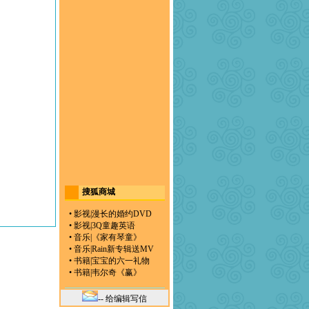
搜狐商城
•
影视
|
漫长的婚约DVD
•
影视
|
3Q童趣英语
•
音乐
|
《家有琴童》
•
音乐
|
Rain新专辑送MV
•
书籍
|
宝宝的六一礼物
•
书籍
|
韦尔奇《赢》
-- 给编辑写信