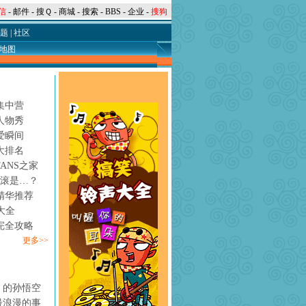
信
-
邮件
-
搜Ｑ
-
商城
-
搜索
-
BBS
-
企业
-
搜狗
题
|
社区
地图
集中营
人物秀
爱瞬间
大排名
ANS之家
摇滚是…？
精华推荐
大全
完全攻略
更多>>
》的孙悟空
最浪漫的事