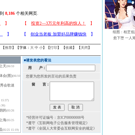
找到
8,186
个相关网页.
组图：柏芝低
愈下堕 一人筹
】【
推荐
】【字体：
大
中
小
】【
打印
】 【
收藏
】 【
关闭
】
■
请发表您的看法
飞上天
(06/10
用 户：
会(图)
(06/10
您要为您所发的言论的后果负责
留 言：
搜秀会歌迷
 15:37)
5:36)
朗的
(05/26
*经营许可证编号：京ICP00000008号
上海
(05/25
*遵守《互联网电子公告服务管理规定》
*遵守《全国人大常委会互联网安全的规定》
唱
(05/25 15:19)