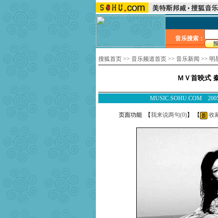
音乐搜索：
搜狐首页
>>
音乐频道首页
>>
音乐新闻
>>
明
ＭＶ首映式 
MUSIC.SOHU.COM 
页面功能 【
我来说两句(
0
)
】 【
收