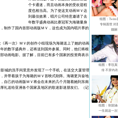
个卡通迷，而且动画本身的受欢迎程
度也相当高。为了使这支动画ＭＶ达
到最佳效果，唱片公司特意邀请了去
组图：Twin
年数字盛典动画比赛冠军为海璐量身
专辑面世 封
间，制作了国内首部动画版ＭＶ，这也成为国内唱片界的
靓丽
《再一次》ＭＶ的创作小组现场为海璐送上了她的动画
今年的数字盛典外，还将送到国外参展。同时，他们将根
首部动画电影。据了解，目前已有多个国家的投资商表示
组图：李玟真
影城的洗手间里意外发现了一个手机，在送交大厦管理
传 不穿内
谢，并带着孩子为海璐的ＭＶ首映式助阵。海璐更兴奋地
义，自己的动画版ＭＶ将会在未来的几个月随着她到东南
份厚礼送给亚洲各个国家及地区的歌迷影迷朋友们。（记
组图：张韶涵
一生就这一次