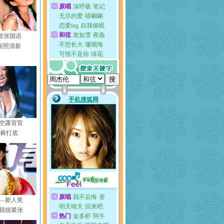
s首张国语
面照清新
空露背宣
衣裤打底
—新人奖
我很紧张