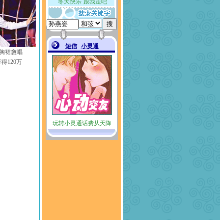
胸裙愈唱
得120万