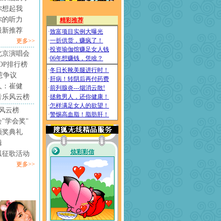
你想起我
你的听力
最新推荐
更多>>
北京演唱会
4TOP排行榜
惹争议
人：崔健
音乐风云榜
风云榜
"学会奖"
颁奖典礼
辑
狐征歌活动
更多>>