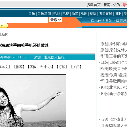
搜狐首页
-
新闻
-
短信
-
彩
音乐
|
音乐新闻
|
电影
|
电视
|
动漫
|
戏剧
|
视听
|
明星在线
|
图吧
|
专
娱乐评论
音乐下载
网站
星新闻
论坛热贴
·
原创|原创歌词
秦海璐洗手间捡手机还给歌迷
·
原创|原创先锋
·
华语|王菲的可
2005年06月19日11:13 来源：北京娱乐信报
·
日韩|日韩组合
藏本文
】 【
推荐
】【字体：
大
中
小
】【
打印
】 【
关闭
】
·
欧美|欧美音乐F
·
摇滚|你第1盘
·
怀旧|寻歌网站
·
Ｋ歌|北京KTV
·
Ｋ歌|新手录歌
专题
·
点送《红孩儿
·
点送赵咏华之