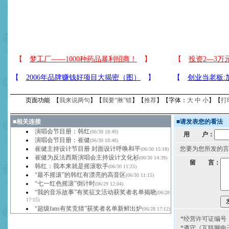
页面功能 【
我来说两句
】【
我要“揪”错
】【
推荐
】【字体：
大
中
小
】【
打
■
相关连接
■
请发表您的看法
演唱会节目册：韩红
(06/30 18:49)
用 户：
演唱会节目册：崔健
(06/30 18:48)
崔健主持设计节目册 封面设计呼唤和平
您要为您所发的言
(06/30 15:18)
崔健为反法西斯演唱会主持设计文化衫
(06/30 14:39)
留 言：
韩红：我本来就是摇滚歌手
(06/30 11:25)
“最不摇滚”的韩红有漂亮的高音区
(06/30 11:15)
“七一红色摇滚”倒计时
(06/29 12:04)
“我的音乐故事”有奖征文活动获奖者名单揭晓
(06/28
17:15)
“超级fans有奖竞猜”获奖者名单新鲜出炉
(06/28 17:12)
*经营许可证编号：京
*遵守《互联网电