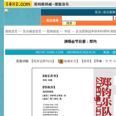
音乐
|
音乐新闻
音乐搜索：
搜狐首页
>>
音乐频道首页
>>
星闻报道
>>
华语
>>
反法西斯战争胜利60周年演
演唱会节目册：郑均
MUSIC.SOHU.COM 2005年06月30日18:50 来源：
页面功能 【
我来说两句(
0
)
】 【
收藏本文
】 【
推荐
】【字体：
大
中
小