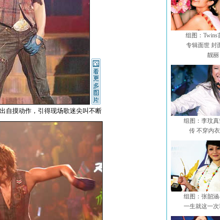
组图：Twin
专辑面世 封
靓丽
n做出自摸动作，引得现场歌迷尖叫不断
组图：李玟真
传 不穿内
组图：张韶涵
一生就这一次