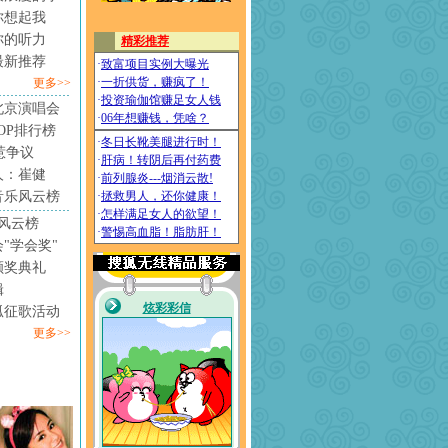
你想起我
你的听力
最新推荐
更多>>
北京演唱会
4TOP排行榜
惹争议
人：崔健
音乐风云榜
风云榜
"学会奖"
颁奖典礼
辑
狐征歌活动
更多>>