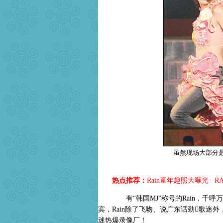
虽然现场大部分是"
热点推荐：
Rain童年趣照大曝光
R
有“韩国MJ”称号的Rain，千呼万
宾，Rain除了飞吻、说广东话劲歌迷
迷热爆录像厂！