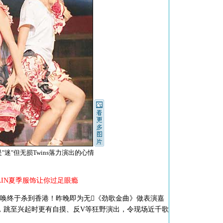
迷"但无损Twins落力演出的心情
AIN夏季服饰让你过足眼瘾
唤终于杀到香港！昨晚即为无《劲歌金曲》做表演嘉
外，跳至兴起时更有自摸、反V等狂野演出，令现场近千歌