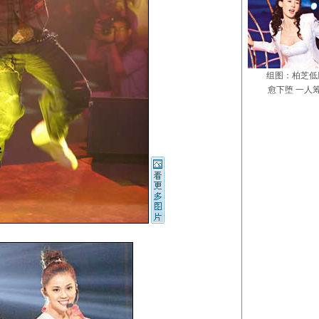
组图：柏芝低
愈下堕 一人筹