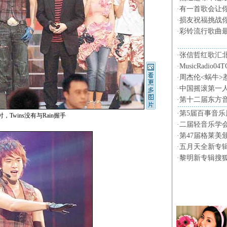
·
有一首歌会让
·
损友祝福挑战
·
彩铃流行歌曲
·
张信哲红歌汇
·
MusicRadio0
·
周杰伦<蜗牛>
·
中国摇滚第一
·
第十二届东方
·
第5届百事音乐
，Twins没有与Rain握手
·
二届轻音乐学会
·
第47届格莱美
·
五月天全新专
·
黎明新专辑搜
音乐图片