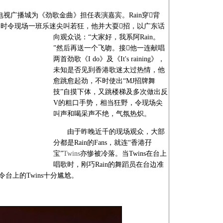
澳电视广播城为《劲歌金曲》担任表演嘉宾。Rain穿背
时令现场一班乐迷尖叫若狂，他并大耍招，以广东话
向观众说：“大家好，我系阿Rain。
”然后再送一个飞吻。接他一连献唱
两首劲歌《I do》及《It's raining》，
未知是否见到香港歌迷太过热情，他
愈跳愈起劲，不时使出“MJ招牌舞
技”自摸下体，又跳楼梯及多次做出反
V的粗口手势，相当狂野，令现场尖
叫声和喝采声不绝，气氛热炽。
由于昨晚近千的现场观众，大部
分都是Rain的Fans，就连“香港孖
宝”
Twins
亦惨被冷落。当Twins在台上
唱歌时，刚巧Rain的舞蹈员在台边准
令台上的Twins十分尴尬。