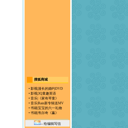
搜狐商城
•
影视
|
漫长的婚约DVD
•
影视
|
3Q童趣英语
•
音乐
|
《家有琴童》
•
音乐
|
Rain新专辑送MV
•
书籍
|
宝宝的六一礼物
•
书籍
|
韦尔奇《赢》
-- 给编辑写信