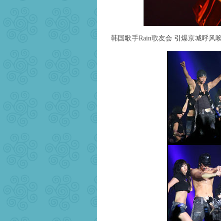
韩国歌手Rain歌友会 引爆京城呼风唤