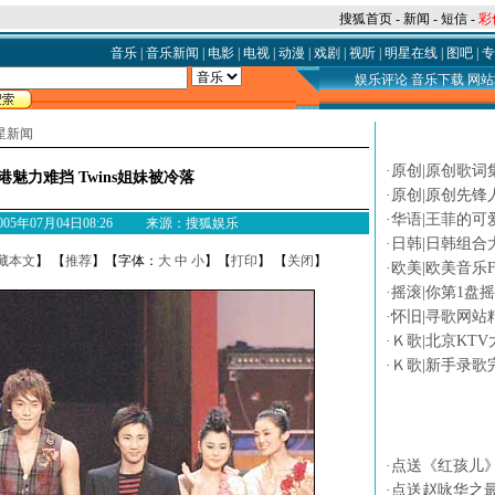
搜狐首页
-
新闻
-
短信
-
彩
音乐
|
音乐新闻
|
电影
|
电视
|
动漫
|
戏剧
|
视听
|
明星在线
|
图吧
|
专
娱乐评论
音乐下载
网站
星新闻
论坛热贴
·
原创|原创歌词
港魅力难挡 Twins姐妹被冷落
·
原创|原创先锋
·
华语|王菲的可
 2005年07月04日08:26 来源：搜狐娱乐
·
日韩|日韩组合
藏本文
】 【
推荐
】【字体：
大
中
小
】【
打印
】 【
关闭
】
·
欧美|欧美音乐F
·
摇滚|你第1盘
·
怀旧|寻歌网站
·
Ｋ歌|北京KTV
·
Ｋ歌|新手录歌
专题
·
点送《红孩儿
·
点送赵咏华之