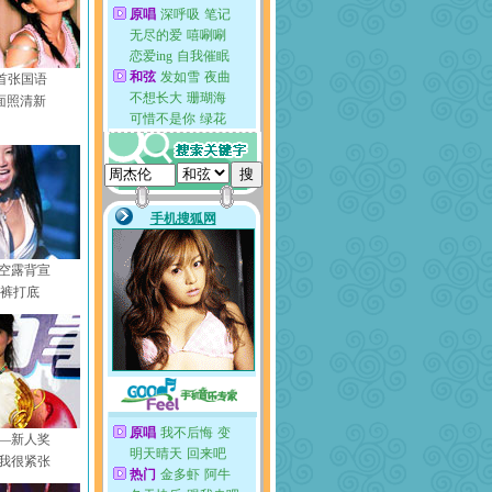
s首张国语
面照清新
空露背宣
衣裤打底
—新人奖
我很紧张