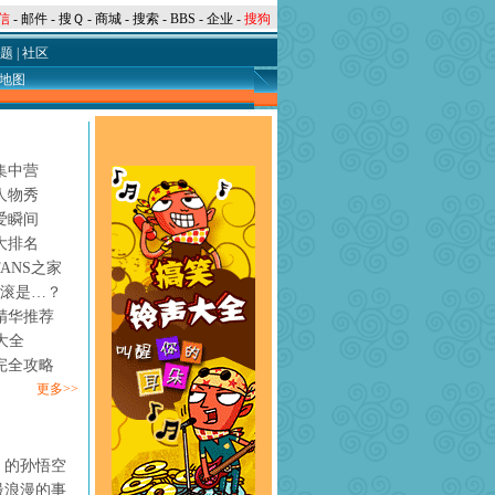
信
-
邮件
-
搜Ｑ
-
商城
-
搜索
-
BBS
-
企业
-
搜狗
题
|
社区
地图
集中营
人物秀
爱瞬间
大排名
ANS之家
摇滚是…？
精华推荐
大全
完全攻略
更多>>
》的孙悟空
最浪漫的事