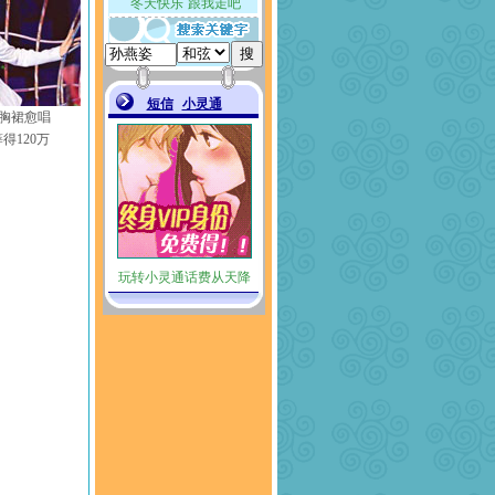
胸裙愈唱
得120万