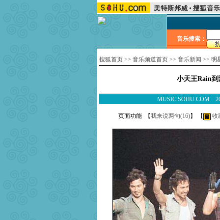
音乐搜索：
搜狐首页
>>
音乐频道首页
>>
音乐新闻
>>
明
小天王Rain到
MUSIC.SOHU.COM
页面功能 【
我来说两句(
16
)
】 【
收