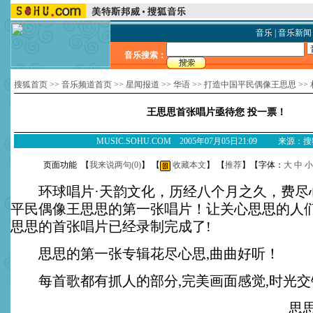
音乐
|
音乐新闻
音乐搜索：
搜狐首页
>>
音乐频道首页
>>
星闻报道
>>
华语
>>
打造中国平民偶像王思思
>>
王思思首张唱片亟待您 投一票！
MUSIC.SOHU.COM 2005年07月05日21:09 来源：
页面功能 【
我来说两句(
0
)
】 【
收藏本文
】 【
推荐
】【字体：
大
中
小
环球唱片·天韵文化，历经八个月之久，费尽
平民偶像王思思的第一张唱片！让关心思思的人
思思的首张唱片已经录制完成了!
思思的第一张专辑花尽心思,曲曲好听！
每首歌都有抓人的部分,完美画面感觉,时光交
思思对