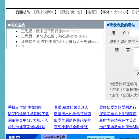
页面功能 【
我来说两句
】【
我要“揪”错
】【
推荐
】【字体：
大
中
小
】【
打
■
相关连接
■
请发表您的看法
王思思：做中国平民偶像
(07/05 20:18)
用 户：
王思思：梦想这么近，那么远
(07/05 19:24)
环球唱片和“梦想中国”联手力推新人王思思
您要为您所发的言
(06/17
15:37)
留 言：
*经营许可证编号：京
*遵守《互联网电
*遵守《全国人大