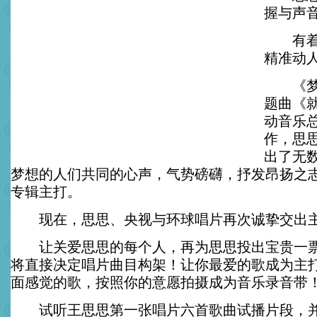
握与声
有着逾
精准动人
《梦想
题曲《
动音乐
作，思
出了无
梦想的人们共同的心声，气势磅礴，抒发昂扬之
专辑主打。
现在，思思、央视与环球唱片再次诚挚交出
让关爱思思的每个人，再为思思投出宝贵一票
将直接决定唱片曲目构架！让你最爱的歌成为主
面感觉的歌，按照你的意愿拍摄成为音乐录音带
试听王思思第一张唱片六首歌曲试播片段，