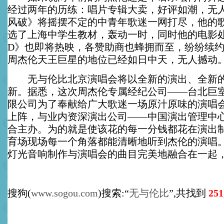
经过两年的历练：唱片专辑大卖，好评如潮，无
风破》将摇摆不定的中青年歌迷一网打尽，他的
选了上海中学生教材，轰动一时，同时他的电影
D》也即将热映，各赞助商也蜂拥而至，纷纷续
周杰伦天王巨星的地位已经如日中天，无人撼动
无与伦比北京演唱会将以全新的演出、全新的
新。据悉，这次周杰伦专属经纪公司——台北巨
限公司为了奉献给广大歌迷一场原汁原味的演唱
上阵，与业内资深演出公司——中国演出管理中
合主办。为的就是使该花的每一分钱都花在演出
育场现场每一个角落都能清晰地听到杰伦的演唱
灯光音响制作与演唱会的曲目完美地融合在一起
搜狗(
www.sogou.com
)搜索:“
无与伦比
”,共找到
251