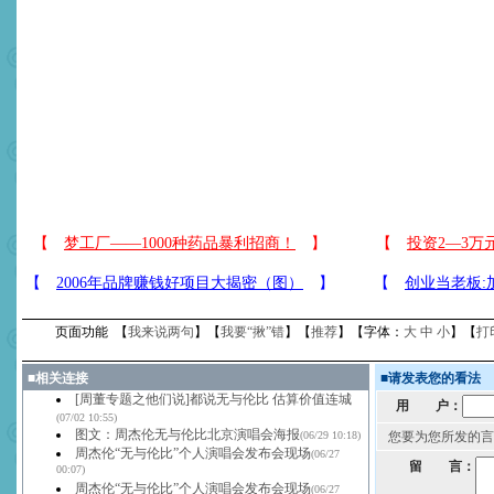
页面功能 【
我来说两句
】【
我要“揪”错
】【
推荐
】【字体：
大
中
小
】【
打
■
相关连接
■
请发表您的看法
[周董专题之他们说]都说无与伦比 估算价值连城
用 户：
(07/02 10:55)
图文：周杰伦无与伦比北京演唱会海报
(06/29 10:18)
您要为您所发的言
周杰伦“无与伦比”个人演唱会发布会现场
(06/27
留 言：
00:07)
周杰伦“无与伦比”个人演唱会发布会现场
(06/27