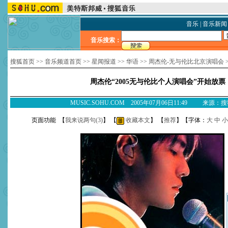
音乐
|
音乐新闻
音乐搜索：
搜狐首页
>>
音乐频道首页
>>
星闻报道
>>
华语
>>
周杰伦-无与伦比北京演唱会
周杰伦“2005无与伦比个人演唱会”开始放票
MUSIC.SOHU.COM 2005年07月06日11:49 来源：
页面功能 【
我来说两句(
3
)
】 【
收藏本文
】 【
推荐
】【字体：
大
中
小