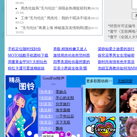
00:08)
周杰伦旋风“无与伦比” 演唱会热潮提前到来
(06/26
23:34)
工体“无与伦比” 周杰伦：我的个唱决不缩水
(06/22
09:52)
*经营许可证编号：京
“无与伦比”将袭上海 神秘嘉宾友情助阵(图)
(06/14
*遵守《互联网电
16:05)
*遵守《全国人大