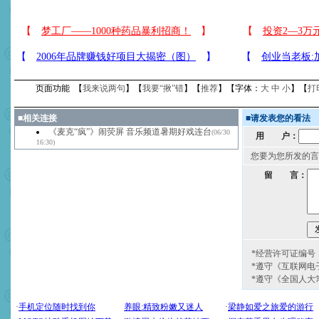
页面功能 【
我来说两句
】【
我要“揪”错
】【
推荐
】【字体：
大
中
小
】【
打
■
相关连接
■
请发表您的看法
《麦克“疯”》闹荧屏 音乐频道暑期好戏连台
(06/30
用 户：
16:30)
您要为您所发的言
留 言：
*经营许可证编号：京
*遵守《互联网电
*遵守《全国人大