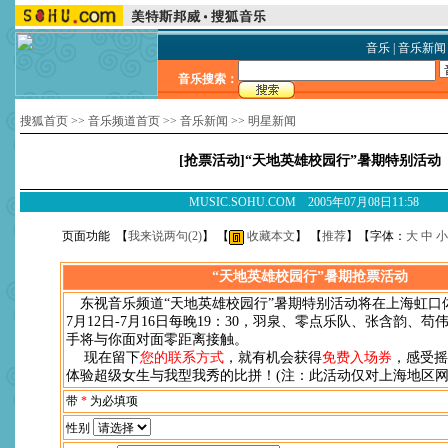
音乐
|
音乐新闻
音乐搜索：
搜狐首页
>>
音乐频道首页
>>
音乐新闻
>>
明星新闻
[抢票活动]“天地英雄校园行”暑期特别活动
MUSIC.SOHU.COM 2005年07月08日11:58
页面功能 【
我来说两句(
2
)
】 【
收藏本文
】 【
推荐
】【字体：
大
中
小
“天地英雄校园行”暑期抢票活动
东视音乐频道“天地英雄校园行”暑期特别活动将在上海虹口
7月12日-7月16日每晚19：30，羽泉、零点乐队、张含韵、
手将与你面对面零距离接触。
现在留下
您的联系方式
，就有机会获得
免费入场券
，感受摇
体验超级女生与我型我秀的比拼！(注：此活动仅对上海地区网
带
*
为必填项
性别