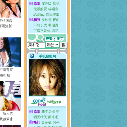
s首张国语
面照清新
空露背宣
衣裤打底
—新人奖
我很紧张