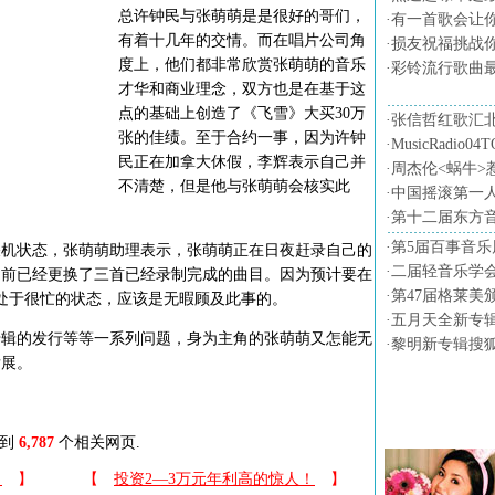
总许钟民与张萌萌是是很好的哥们，
·
有一首歌会让
有着十几年的交情。而在唱片公司角
·
损友祝福挑战
度上，他们都非常欣赏张萌萌的音乐
·
彩铃流行歌曲
才华和商业理念，双方也是在基于这
点的基础上创造了《飞雪》大买30万
·
张信哲红歌汇
张的佳绩。至于合约一事，因为许钟
·
MusicRadio0
民正在加拿大休假，李辉表示自己并
·
周杰伦<蜗牛>
不清楚，但是他与张萌萌会核实此
·
中国摇滚第一
·
第十二届东方
·
第5届百事音乐
状态，张萌萌助理表示，张萌萌正在日夜赶录自己的
·
二届轻音乐学会
目前已经更换了三首已经录制完成的曲目。因为预计要在
·
第47届格莱美
处于很忙的状态，应该是无暇顾及此事的。
·
五月天全新专
的发行等等一系列问题，身为主角的张萌萌又怎能无
·
黎明新专辑搜
发展。
音乐图片
找到
6,787
个相关网页.