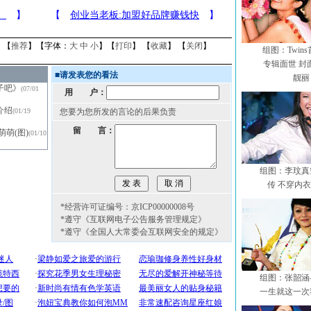
】【
推荐
】【字体：
大
中
小
】【
打印
】 【
收藏
】 【
关闭
】
组图：Twin
专辑面世 封
■
请发表您的看法
靓丽
子吧》
(07/01
用 户：
介绍
(01/19
您要为您所发的言论的后果负责
留 言：
萌(图)
(01/10
组图：李玟真
传 不穿内
*经营许可证编号：京ICP00000008号
*遵守《互联网电子公告服务管理规定》
*遵守《全国人大常委会互联网安全的规定》
组图：张韶涵
一生就这一次