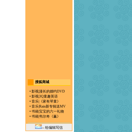
搜狐商城
•
影视
|
漫长的婚约DVD
•
影视
|
3Q童趣英语
•
音乐
|
《家有琴童》
•
音乐
|
Rain新专辑送MV
•
书籍
|
宝宝的六一礼物
•
书籍
|
韦尔奇《赢》
-- 给编辑写信