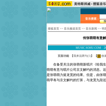
音乐搜索：
搜狐首页
>>
音乐频道首页
>>
音乐新闻
>>
明
传张萌萌有意解
MUSIC.SOHU.COM
页面功能 【
我来说两句(
1
)
】 【
收
在备受关注的张萌萌新唱片《给我生个
萌萌有意与唱片公司京文解约的消息。
是张萌萌力挺龙宽的结果。但是，由张
萌早有与京文解约的打算，与龙宽九段