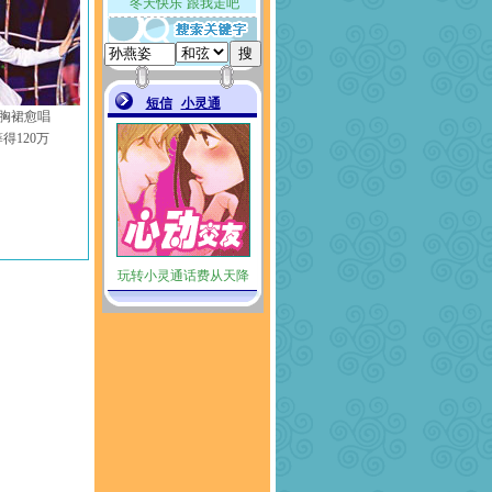
胸裙愈唱
得120万