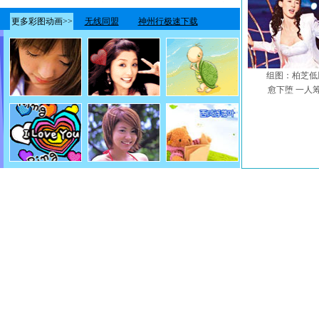
组图：柏芝低
愈下堕 一人筹