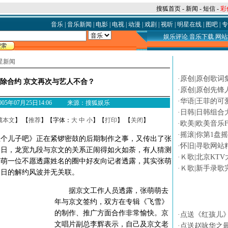
搜狐首页
-
新闻
-
短信
-
彩
音乐
|
音乐新闻
|
电影
|
电视
|
动漫
|
戏剧
|
视听
|
明星在线
|
图吧
|
专
娱乐评论
音乐下载
网站
星新闻
论坛热贴
·
原创|原创歌词
除合约 京文再次与艺人不合？
·
原创|原创先锋
·
华语|王菲的可
 2005年07月25日14:06 来源：搜狐娱乐
·
日韩|日韩组合
藏本文
】 【
推荐
】【字体：
大
中
小
】【
打印
】 【
关闭
】
·
欧美|欧美音乐F
·
摇滚|你第1盘
儿子吧》正在紧锣密鼓的后期制作之事，又传出了张
·
怀旧|寻歌网站
近日，龙宽九段与京文的关系正闹得如火如荼，有人猜测
·
Ｋ歌|北京KTV
萌萌一位不愿透露姓名的圈中好友向记者透露，其实张萌
·
Ｋ歌|新手录歌
近日的解约风波并无关联。
据京文工作人员透露，张萌萌去
专题
年与京文签约，双方在专辑《飞雪》
的制作、推广方面合作非常愉快。京
·
点送《红孩儿
文唱片副总李辉表示，自己及京文老
·
点送赵咏华之