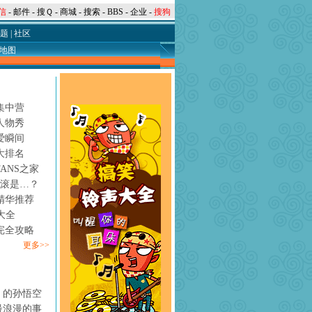
信
-
邮件
-
搜Ｑ
-
商城
-
搜索
-
BBS
-
企业
-
搜狗
题
|
社区
地图
集中营
人物秀
爱瞬间
大排名
ANS之家
摇滚是…？
精华推荐
大全
完全攻略
更多>>
》的孙悟空
最浪漫的事