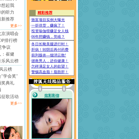
你想起我
你的听力
最新推荐
更多>>
北京演唱会
4TOP排行榜
惹争议
人：崔健
音乐风云榜
风云榜
"学会奖"
颁奖典礼
辑
狐征歌活动
更多>>