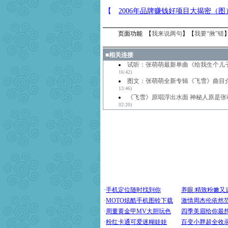
页面功能 【
我来说两句
】【
我要“揪”错
■
相关连接
试听：张萌萌最新单曲《给我生个儿
16:42)
图文：张萌萌全新专辑《飞雪》曲目
13:46)
《飞雪》原唱浮出水面 神秘人原是张萌
02:20)