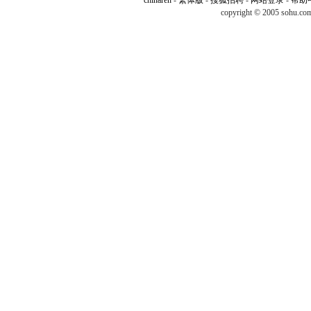
chinaren
-
繁体版
-
搜狐招聘
-
网站登录
-
帮助
copyright © 2005 sohu.c