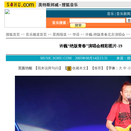
音乐
|
音乐新闻
音乐搜索：
搜狐首页
>>
音乐频道首页
>>
星闻报道
>>
华语
>>
许巍-绝版青春北京演唱会
>>
许巍“绝版青春”演唱会精彩图片-19
MUSIC.SOHU.COM 2005年08月14日15:31 来源：
页面功能 【
我来说两句(
0
)
】 【
收藏本文
】 【
推荐
】【字体：
大
中
小