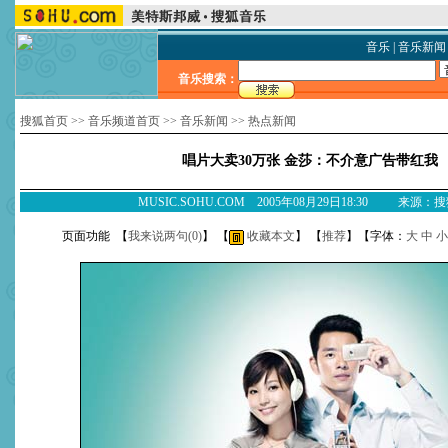
音乐
|
音乐新闻
音乐搜索：
搜狐首页
>>
音乐频道首页
>>
音乐新闻
>>
热点新闻
唱片大卖30万张 金莎：不介意广告带红我
MUSIC.SOHU.COM 2005年08月29日18:30 来源：
页面功能 【
我来说两句(
0
)
】 【
收藏本文
】 【
推荐
】【字体：
大
中
小