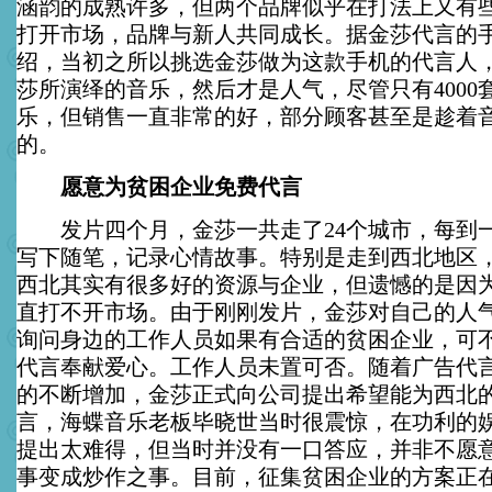
涵韵的成熟许多，但两个品牌似乎在打法上又有
打开市场，品牌与新人共同成长。据金莎代言的
绍，当初之所以挑选金莎做为这款手机的代言人
莎所演绎的音乐，然后才是人气，尽管只有4000
乐，但销售一直非常的好，部分顾客甚至是趁着
的。
愿意为贫困企业免费代言
发片四个月，金莎一共走了24个城市，每到
写下随笔，记录心情故事。特别是走到西北地区
西北其实有很多好的资源与企业，但遗憾的是因
直打不开市场。由于刚刚发片，金莎对自己的人
询问身边的工作人员如果有合适的贫困企业，可
代言奉献爱心。工作人员未置可否。随着广告代
的不断增加，金莎正式向公司提出希望能为西北
言，海蝶音乐老板毕晓世当时很震惊，在功利的
提出太难得，但当时并没有一口答应，并非不愿
事变成炒作之事。目前，征集贫困企业的方案正