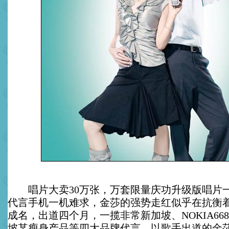
唱片大卖30万张，万套限量庆功升级版唱片
代言手机一机难求，金莎的强势走红似乎在抗衡
成名，出道四个月，一揽非常新加坡、NOKIA66
坡某瘦身产品等四大品牌代言，以歌手出道的金