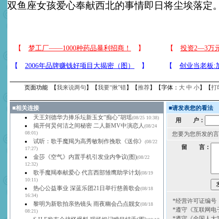
双鱼座女孩爱心奉献西北的事情即日将尘埃落定
页面功能 【
我来说两句
】【
我要“揪”错
】【
推荐
】【字体：
大
中
小
】【
打
■
相关连接
■
请发表您的看法
天王刘德华力捧乐坛新玉女“痴心”胡瑶
(08/25 10:38)
用 户：
揭开何炅何洁之间秘密 二人新MV中演恋人
(08/24
08:01)
您要为您所发的言
试听：歌手魔羯为高秀敏制作挽歌《送你》
(08/22
留 言：
17:27)
金莎《空气》内置手机引发业内争议(图)
(08/22
12:32)
歌手魔羯奉献爱心 代言西部雏鹰助学计划
(08/19
10:11)
热心公益事业 深蓝乐团21日举行慈善歌会
(08/18
16:34)
*经营许可证编号：京
黎明为新歌拍亲热镜头 雨夜幽会凸点靓女
(08/18
*遵守《互联网电
08:21)
*遵守《全国人大