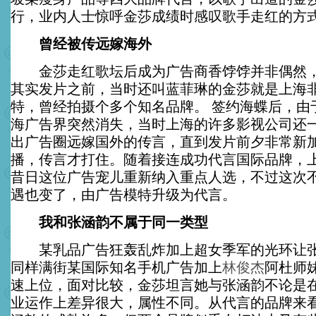
行，业内人士惊呼金莎成绩时感叹歌手走红的方
曾经被传远嫁海外
金莎走红歌坛后成为广告商香饽饽并非偶然，
其实发片之前，当时还叫蓝菲琳的金莎就是上海
特，曾经拍摄个多个知名品牌。
签约海蝶后，由
海广告界突然消失，当时上海的许多影视公司还
出广告圈远嫁国外的传言，直到发片前夕非常新
播，传言才打住。随着接连成功代言国际品牌，
昔日这位广告宠儿重新纳入重点人选，不过这次
遇也变了，由广告模特升级为代言。
我和张涵韵不属于同一类型
某乳品广告狂轰乱炸加上超女季军的光环让张
同样满街某国际知名手机广告加上
林俊杰
阿杜师
速上位，面对比较，金莎坦言她与张涵韵不论是
业运作上差异很大，属性不同。从代言的品牌来