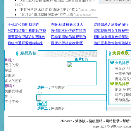
S.H.E发布会搞怪爆料 现场娱记瞠目结舌(图)
(08/17
18:27)
不甘张含韵比己红 刘德华也要办“超女”
(08/16 10:05)
“五月天”10月22日演唱会“混在上海”
(08/15 07:58)
chinaren
-
繁体版
-
搜狐招聘
-
网站登录
-
帮助
copyright © 2005 sohu.c