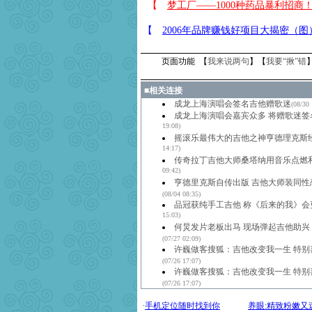
页面功能 【
我来说两句
】【
我要“揪”错
■
相关连接
成龙上海演唱会签名吉他赠歌迷
(08/30 
成龙上海演唱会嘉宾众多 将赠歌迷签
19:08)
摇滚乐最伟大的吉他之神亨德理克斯
14:17)
传奇拉丁吉他大师桑塔纳用音乐点燃
09:42)
亨德里克斯自传出版 吉他大师装同性
(08/04 08:35)
品冠获纯手工吉他 称《后来的我》会
15:03)
何炅发片老板出马 现场弹起吉他助兴
(07/27 02:09)
许巍做客搜狐：吉他改变我一生 特别
(07/26 17:07)
许巍做客搜狐：吉他改变我一生 特别
(07/26 17:07)