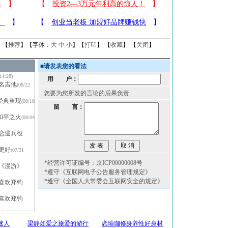
】【
推荐
】【字体：
大
中
小
】【
打印
】 【
收藏
】 【
关闭
】
■
请发表您的看法
11:28)
用 户：
名吉他
(08/22
您要为您所发的言论的后果负责
经典重现
(08/18
留 言：
和平之火
(08/04
恋逃兵役
更好
(07/31
*经营许可证编号：京ICP00000008号
《漫游》
*遵守《互联网电子公告服务管理规定》
*遵守《全国人大常委会互联网安全的规定》
喜欢郑钧
喜欢郑钧