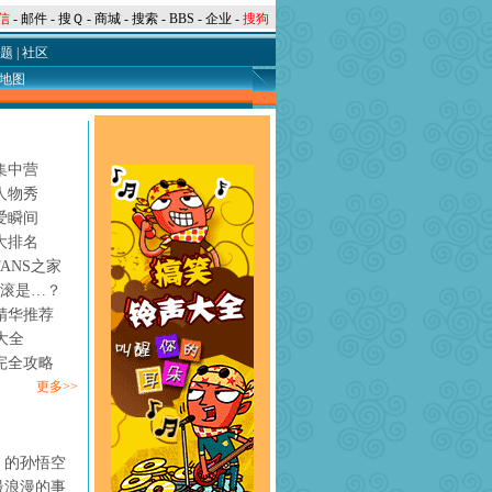
信
-
邮件
-
搜Ｑ
-
商城
-
搜索
-
BBS
-
企业
-
搜狗
题
|
社区
地图
集中营
人物秀
爱瞬间
大排名
ANS之家
摇滚是…？
精华推荐
大全
完全攻略
更多>>
》的孙悟空
最浪漫的事