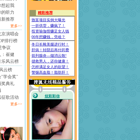
你想起我
你的听力
最新推荐
更多>>
北京演唱会
4TOP排行榜
惹争议
人：崔健
音乐风云榜
风云榜
"学会奖"
颁奖典礼
辑
狐征歌活动
更多>>