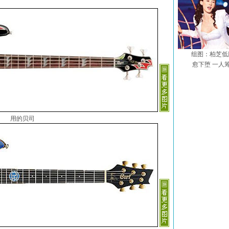
组图：柏芝低
愈下堕 一人筹
用的贝司