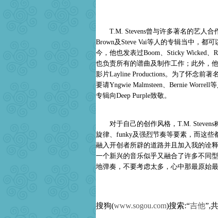
T.M. Stevens曾与许多著名的艺人合作，像Joe 
Brown及Steve Vai等人的专辑当中，都可
今，他也发表过Boom、Sticky Wicked、R
也负责所有的谱曲及制作工作；此外，他也在20
影片Layline Productions。为了怀念前著
要请Yngwie Malmsteen、Bernie Worrell等人
专辑向Deep Purple致敬。
对于自己的创作风格，T.M. Stevens称
旋律、funky及强烈节奏等要素，而这
融入开创者所辟的道路并且加入我的诠释
一个新兴的音乐似乎又融合了许多不同
地弹奏，不要考虑太多，心中那最原始
搜狗(
www.sogou.com
)搜索:“
吉他
”,