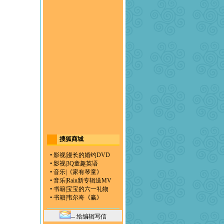
搜狐商城
•
影视
|
漫长的婚约DVD
•
影视
|
3Q童趣英语
•
音乐
|
《家有琴童》
•
音乐
|
Rain新专辑送MV
•
书籍
|
宝宝的六一礼物
•
书籍
|
韦尔奇《赢》
-- 给编辑写信