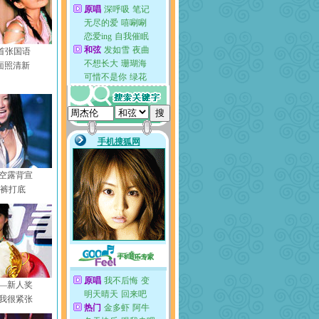
s首张国语
面照清新
空露背宣
衣裤打底
—新人奖
我很紧张