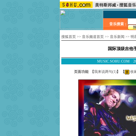
音乐搜索：
搜狐首页
>>
音乐频道首页
>>
音乐新闻
>>
明
国际顶级吉他手
MUSIC.SOHU.COM
页面功能 【
我来说两句(
1
)
】 【
收