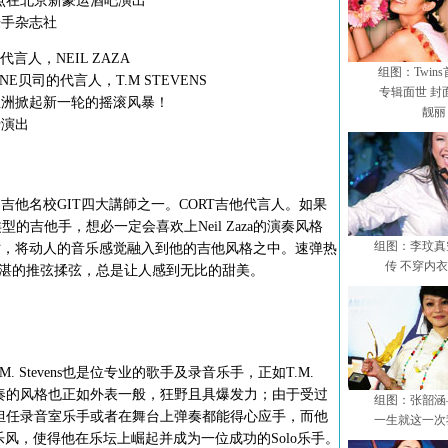
点在北京新豪运酒吧演出
代乐手杂志社
言人，NEIL ZAZA
组图：Twin
E贝司的代言人，T.M STEVENS
专辑面世 封
洲掀起新一轮的摇滚风暴！
靓丽
演出
名校GIT四大講師之一。CORT吉他代言人。如果
ons，这类型的吉他手，想必一定会喜欢上Neil Zaza的演奏风格
组图：李玟真
时，将动人的音乐感觉融入到他的吉他风格之中。速弹热
传 不穿内
，精湛的推弦揉弦，总是让人感到无比的甜美。
Stevens也是位专业的歌手及录音乐手，正如T.M.
贝斯弹奏的风格也正如外表一般，狂野且具爆发力；由于受过
组图：张韶涵
s不论在担任录音室乐手或者在舞台上弹奏都能得心应手，而他
一生就这一次
ul 的独特乐风，使得他在乐坛上崛起并成为一位成功的Solo乐手。