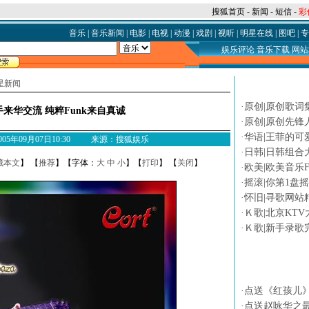
搜狐首页
-
新闻
-
短信
-
彩
音乐
|
音乐新闻
|
电影
|
电视
|
动漫
|
戏剧
|
视听
|
明星在线
|
图吧
|
专
娱乐评论
音乐下载
网站
星新闻
论坛热贴
·
原创|原创歌词
来华交流 纯粹Funk来自真诚
·
原创|原创先锋
·
华语|王菲的可
 2005年09月07日10:30 来源：搜狐娱乐
·
日韩|日韩组合
藏本文
】 【
推荐
】【字体：
大
中
小
】【
打印
】 【
关闭
】
·
欧美|欧美音乐F
·
摇滚|你第1盘
·
怀旧|寻歌网站
·
Ｋ歌|北京KTV
·
Ｋ歌|新手录歌
专题
·
点送《红孩儿
·
点送赵咏华之