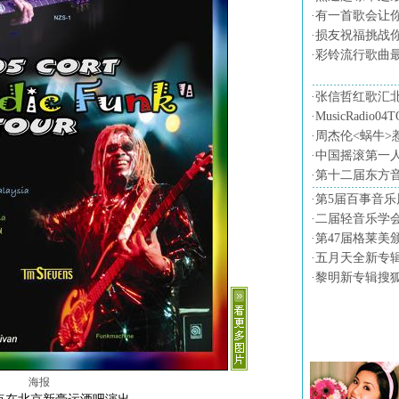
·
有一首歌会让
·
损友祝福挑战
·
彩铃流行歌曲
·
张信哲红歌汇
·
MusicRadio0
·
周杰伦<蜗牛>
·
中国摇滚第一
·
第十二届东方
·
第5届百事音乐
·
二届轻音乐学会
·
第47届格莱美
·
五月天全新专
·
黎明新专辑搜
音乐图片
海报