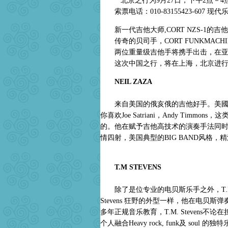
北京之行为9月27日，下午2点－4
索票电话：010-83155423-607 现
新一代吉他大师,CORT NZS-1的吉他代
传奇的贝司手，CORT FUNKMACHIN
两位重量级吉他手将携手出击，在亚
这次中国之行，将在上海，北京进行
NEIL ZAZA
来自美国的俄亥俄的吉他好手。美國吉他
你喜欢Joe Satriani，Andy Timm
的。他在赋予吉他高技术的演奏手法同
情四射，美国典型的BIG BAND风格
T.M STEVENS
除了是位专业的电贝斯乐手之外，T.M. 
Stevens 狂野的外型一样，他在电
多年正规音乐教育，T.M. Steven
个人融合Heavy rock, funk及 so