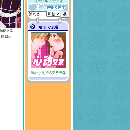
胸裙愈唱
得120万