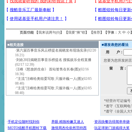
页面功能 【
我来说两句(
0
)
】 【
我要“揪”错
】 【
推荐
】【字体：
大
中
小
■
相关连接
■
请发表您的看法
·
第六届百事音乐风云榜提名揭晓发布现场实录
(02/20
用 户：
16:21)
·
刘欢20日揭晓百事音乐榜提名 搜狐娱乐全程直播
您要为您所发的言
(02/17 12:39)
留 言：
·
汪峰《怒放的生命》 首站签售在长春(图)
(02/16
16:36)
·
“主流”汪峰给奥组委写歌 只服许巍一人(图)
(02/05
08:40)
·
“主流”汪峰给奥组委写歌 只服许巍一人(图)
(02/05
08:40)
*经营许可证编号：京
*遵守《互联网电
*遵守《全国人大