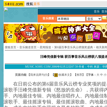
音乐
|
音
音乐搜索：
搜狐首页
>
音乐频道首页
>
星闻报道
>
第6届百事音乐风云榜颁奖盛典
>
相关新
汪峰凭借新专辑 获百事音乐风云榜获八项提
MUSIC.SOHU.COM 2006年02月22日07:59 作者：牛科 来源
页面功能 【
我来说两句(
0
)
】 【
收藏本文
】 【
推荐
】【字体：
大
中
小
在日前公布的第6届音乐风云榜专业奖项的提
滚歌手汪峰凭借新专辑《怒放的生命》，共获得
手、内地最佳专辑、内地最佳唱作人、内地最佳
滚歌手、最佳摇滚专辑、最佳摇滚歌曲、内地最佳