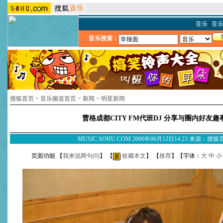
音乐
|
音
音乐搜索：
搜狐首页
>
音乐频道首页
>
新闻
>
明星新闻
曹格成都CITY FM代班DJ 分享与圈内好友趣
MUSIC.SOHU.COM 2006年06月12日14:23 来源：搜
页面功能 【
我来说两句(
0
)
】 【
收藏本文
】 【
推荐
】【字体：
大
中
小