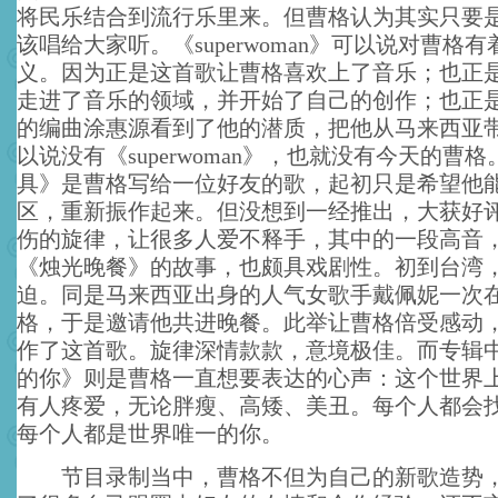
将民乐结合到流行乐里来。但曹格认为其实只要
该唱给大家听。《superwoman》可以说对曹格
义。因为正是这首歌让曹格喜欢上了音乐；也正
走进了音乐的领域，并开始了自己的创作；也正
的编曲涂惠源看到了他的潜质，把他从马来西亚
以说没有《superwoman》，也就没有今天的曹
具》是曹格写给一位好友的歌，起初只是希望他
区，重新振作起来。但没想到一经推出，大获好
伤的旋律，让很多人爱不释手，其中的一段高音
《烛光晚餐》的故事，也颇具戏剧性。初到台湾
迫。同是马来西亚出身的人气女歌手戴佩妮一次
格，于是邀请他共进晚餐。此举让曹格倍受感动
作了这首歌。旋律深情款款，意境极佳。而专辑
的你》则是曹格一直想要表达的心声：这个世界
有人疼爱，无论胖瘦、高矮、美丑。每个人都会
每个人都是世界唯一的你。
节目录制当中，曹格不但为自己的新歌造势，