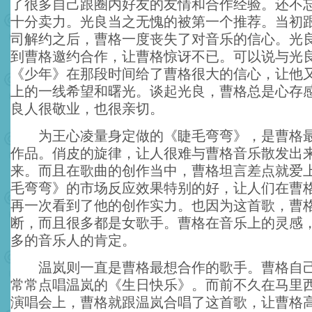
了很多自己跟圈内好友的友情和合作经验。还不
十分卖力。光良当之无愧的被第一个推荐。当初
司解约之后，曹格一度丧失了对音乐的信心。光
到曹格邀约合作，让曹格惊讶不已。可以说与光
《少年》在那段时间给了曹格很大的信心，让他
上的一线希望和曙光。谈起光良，曹格总是心存
良人很敬业，也很亲切。
为王心凌量身定做的《睫毛弯弯》，是曹格最
作品。俏皮的旋律，让人很难与曹格音乐散发出
来。而且在歌曲的创作当中，曹格坦言差点就爱
毛弯弯》的市场反应效果特别的好，让人们在曹格
再一次看到了他的创作实力。也因为这首歌，曹
断，而且很多都是女歌手。曹格在音乐上的灵感
多的音乐人的肯定。
温岚则一直是曹格最想合作的歌手。曹格自己
常常点唱温岚的《生日快乐》。而前不久在马里
演唱会上，曹格就跟温岚合唱了这首歌，让曹格