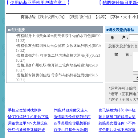
页面功能 【
我来说两句(
0
)
】 【
我要“揪”错
】 【
推荐
】【字体：
大
中
小
■
相关连接
■
请发表您的看法
·
曹格献身上海美食城当街兜售亲手做的水煎包
(06/09
用 户：
11:22)
·
曹格歌友会唱到激动当众脱衣 女歌迷疯狂哄抢
(06/08
您要为您所发的言
17:32)
留 言：
·
曹格成都之行 打响第二轮内地高校大巡演(图)
(05/23
10:27)
·
曹格现身广州机场 拉开第二轮内地高校巡演
(05/18
18:27)
·
曹格新专辑勇创佳绩 母亲节与妈妈喜泣而拥
(05/15
09:21)
*经营许可证编号：京
*遵守《互联网电
*遵守《全国人大