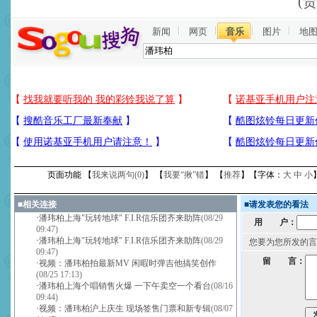
(
新闻
网页
音乐
图片
地
页面功能 【
我来说两句(
0
)
】 【
我要“揪”错
】 【
推荐
】【字体：
大
中
小
■
相关连接
■
请发表您的看法
·
潘玮柏上海"玩转地球" F.I.R信乐团齐来助阵
(08/29
用 户：
09:47)
·
潘玮柏上海"玩转地球" F.I.R信乐团齐来助阵
(08/29
您要为您所发的言
09:47)
留 言：
·
视频：潘玮柏拍最新MV 闲暇时弹吉他搞笑创作
(08/25 17:13)
·
潘玮柏上海个唱销售火爆 一下午卖空一个看台
(08/16
09:44)
·
视频：潘玮柏沪上庆生 现场签售门票和新专辑
(08/07