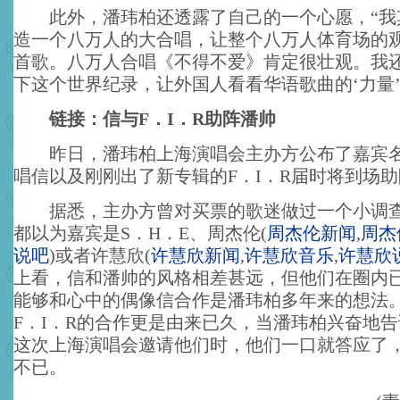
此外，潘玮柏还透露了自己的一个心愿，“我
造一个八万人的大合唱，让整个八万人体育场的
首歌。八万人合唱《不得不爱》肯定很壮观。我
下这个世界纪录，让外国人看看华语歌曲的‘力量’
链接：信与F．I．R助阵潘帅
昨日，潘玮柏上海演唱会主办方公布了嘉宾名
唱信以及刚刚出了新专辑的F．I．R届时将到场
据悉，主办方曾对买票的歌迷做过一个小调查
都以为嘉宾是S．H．E、周杰伦
(
周杰伦新闻
,
周杰
说吧
)
或者许慧欣
(
许慧欣新闻
,
许慧欣音乐
,
许慧欣
上看，信和潘帅的风格相差甚远，但他们在圈内
能够和心中的偶像信合作是潘玮柏多年来的想法
F．I．R的合作更是由来已久，当潘玮柏兴奋地告
这次上海演唱会邀请他们时，他们一口就答应了
不已。