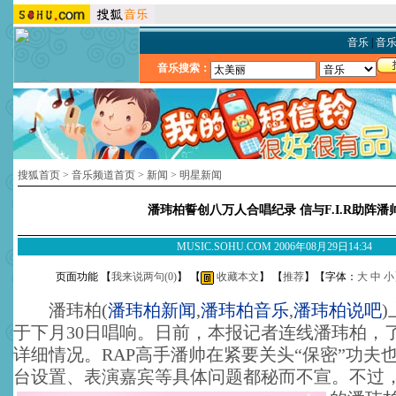
音乐
|
音
音乐搜索：
搜狐首页
>
音乐频道首页
>
新闻
>
明星新闻
潘玮柏誓创八万人合唱纪录 信与F.I.R助阵潘
MUSIC.SOHU.COM 2006年08月29日14:34
页面功能 【
我来说两句(
0
)
】 【
收藏本文
】 【
推荐
】【字体：
大
中
小
潘玮柏
(
潘玮柏新闻
,
潘玮柏音乐
,
潘玮柏说吧
)
于下月30日唱响。日前，本报记者连线潘玮柏，
详细情况。RAP高手潘帅在紧要关头“保密”功夫
台设置、表演嘉宾等具体问题都秘而不宣。
不过