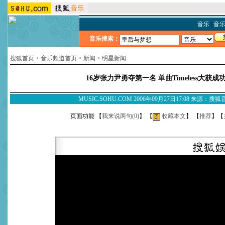
音乐
|
音
音乐搜索：
搜狐首页
>
音乐频道首页
>
新闻
>
明星新闻
16岁张力尹勇夺第一名 单曲Timeless大获成
MUSIC.SOHU.COM 2006年09月27日17:08 来源：搜
页面功能 【
我来说两句(
0
)
】 【
收藏本文
】 【
推荐
】【