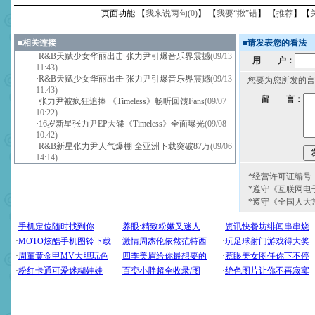
页面功能 【
我来说两句(
0
)
】 【
我要“揪”错
】 【
推荐
】【
■
相关连接
■
请发表您的看法
·
R&B天赋少女华丽出击 张力尹引爆音乐界震撼
(09/13
用 户：
11:43)
·
R&B天赋少女华丽出击 张力尹引爆音乐界震撼
(09/13
您要为您所发的言
11:43)
留 言：
·
张力尹被疯狂追捧 《Timeless》畅听回馈Fans
(09/07
10:22)
·
16岁新星张力尹EP大碟《Timeless》全面曝光
(09/08
10:42)
·
R&B新星张力尹人气爆棚 全亚洲下载突破87万
(09/06
14:14)
*经营许可证编号：京
*遵守《互联网电
*遵守《全国人大