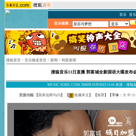
音乐
|
音
音乐搜索：
搜狐首页
>
音乐频道首页
>
新闻
>
明星新闻
搜狐音乐11日直播 郭富城全新国语大碟发布
MUSIC.SOHU.COM 2006年10月08日14:44 来源：搜
页面功能 【
我来说两句(
0
)
】 【
收藏本文
】 【
推荐
】【字体：
大
中
小