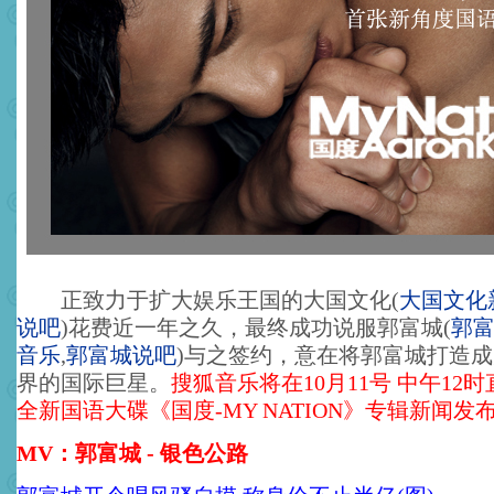
正致力于扩大娱乐王国的大国文化
(
大国文化
说吧
)
花费近一年之久，最终成功说服郭富城
(
郭
音乐
,
郭富城说吧
)
与之签约，意在将郭富城打造成
界的国际巨星。
搜狐音乐将在10月11号 中午12
全新国语大碟《国度-MY NATION》专辑新闻发
MV：郭富城 - 银色公路