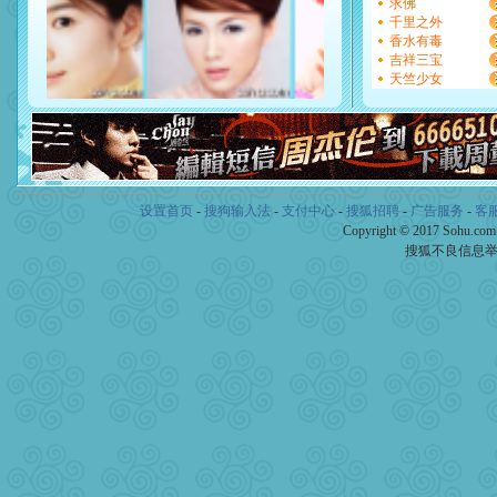
求佛
[元旦]
看到你我会触电；看
千里之外
断电。爱你是我职业，想你
香水有毒
你是我专业！水晶之恋祝你
吉祥三宝
[元旦]
如果上天让我许三个
天竺少女
起；二是再生再世和你在一
离。水晶之恋祝你新年快乐
[元旦]
当我狠下心扭头离去
泣，这痛楚让我明白我多么
卖了。水晶之恋祝你新年快
[春节]
风柔雨润好月圆，半
颜！冬去春来似水如烟，劳
设置首页
-
搜狗输入法
-
支付中心
-
搜狐招聘
-
广告服务
-
客
道一声平安！新年吉祥万事
Copyright © 2017 Sohu.co
[春节]
传说薰衣草有四片叶
搜狐不良信息
片叶子是希望，第三片叶子
送你一棵薰衣草，愿你新年