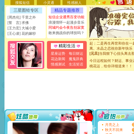
能正大光明地骚扰你,告诉你
搜狐短信
小灵通
性感丽人
天都要快乐噢!
三星图铃专区
精品专题推荐
[圣诞节]
奉上一颗祝福的心,
如意,快乐,鲜花,一切美好的
短信企业通秀百变功能
[周杰伦] 千里之外
[元旦]
看到你我会触电；看
浪漫情怀一起漫步音乐
[誓 言] 求佛
断电。爱你是我职业，想你
同城约会今夜告别寂寞
[王力宏] 大城小爱
你是我专业！水晶之恋祝你
敢来挑战你的球技吗？
[王心凌] 花的嫁纱
[元旦]
如果上天让我许三个
起；二是再生再世和你在一
精彩生活
离。水晶之恋祝你新年快乐
[元旦]
当我狠下心扭头离去
星座运势
每日财运
泣，这痛楚让我明白我多么
花边新闻
魔鬼辞典
今日运程如何？财运、事业
卖了。水晶之恋祝你新年快
情感测试
生活笑话
桃花运，给你详细道来！！
[春节]
风柔雨润好月圆，半
颜！冬去春来似水如烟，劳
道一声平安！新年吉祥万事
[春节]
传说薰衣草有四片叶
片叶子是希望，第三片叶子
送你一棵薰衣草，愿你新年
[圣诞节]
圣诞节到了，想想
你太多，只有给你五千万：
要平安！千万要知足！千万
[圣诞节]
不只这样的日子才
能正大光明地骚扰你,告诉你
天都要快乐噢!
月亮之上
[圣诞节]
奉上一颗祝福的心,
秋天不回来
如意,快乐,鲜花,一切美好的