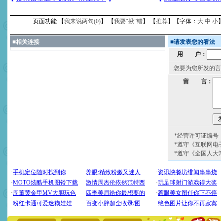
页面功能 【
我来说两句(
0
)
】 【
我要“揪”错
】 【
推荐
】【字体：
大
中
小
■
相关连接
■
请发表您的看法
用 户：
您要为您所发的言
留 言：
*经营许可证编号：京
*遵守《互联网电
*遵守《全国人大
[圣诞节]
圣诞节到了，想想
你太多，只有给你五千万：
要平安！千万要知足！千万
[圣诞节]
不只这样的日子才