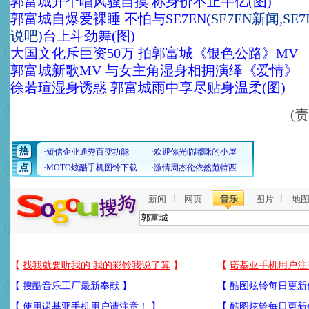
郭富城开个唱风骚自摸 称身价不止半亿(图)
郭富城自爆爱裸睡 不怕与SE7EN
(
SE7EN新闻
,
SE
说吧
)台上斗劲舞(图)
大国文化斥巨资50万 拍郭富城《银色公路》MV
郭富城新歌MV 与女主角湿身相拥演绎《爱情》
徐若瑄湿身诱惑 郭富城雨中享尽贴身温柔(图)
(
新闻
网页
音乐
图片
地