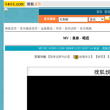
音乐
|
音
音乐搜索：
搜狐首页
>
音乐频道首页
>
金曲重温
>
华语
>
抢先试听
>
音乐视频
MV：袁泉 - 暗恋
MUSIC.SOHU.COM 2006年11月13日07:34 来源：搜
页面功能 【
我来说两句(
0
)
】 【
收藏本文
】 【
推荐
】【