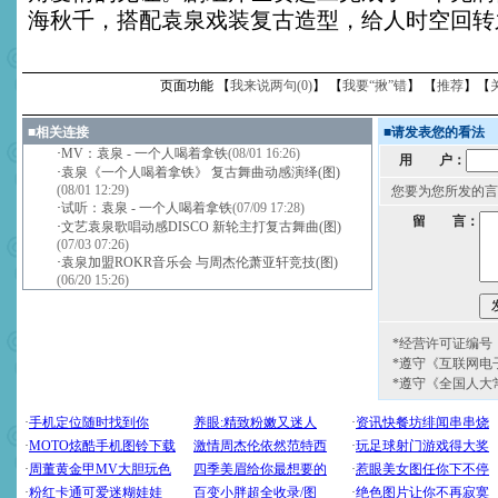
海秋千，搭配袁泉戏装复古造型，给人时空回转
页面功能 【
我来说两句(
0
)
】 【
我要“揪”错
】 【
推荐
】【
■
相关连接
■
请发表您的看法
·
MV：袁泉 - 一个人喝着拿铁
(08/01 16:26)
用 户：
·
袁泉《一个人喝着拿铁》 复古舞曲动感演绎(图)
(08/01 12:29)
您要为您所发的言
·
试听：袁泉 - 一个人喝着拿铁
(07/09 17:28)
留 言：
·
文艺袁泉歌唱动感DISCO 新轮主打复古舞曲(图)
(07/03 07:26)
·
袁泉加盟ROKR音乐会 与周杰伦萧亚轩竞技(图)
(06/20 15:26)
*经营许可证编号：京
*遵守《互联网电
*遵守《全国人大