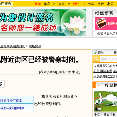
地产
搜狗
新闻
-
体育
-
S
-
娱乐
-
V
-
财经
-
IT
-
汽车
-
房产
-
家居
-
搜狐博客玩弄
9届格莱美颁奖典礼
>
现场快讯
新
礼附近街区已经被警察封闭。
央视质疑29岁市
石首网站被黑
篡
[
我来说两句
] [字号：
大
中
小
]
宋美龄牛奶洗澡
乐
格莱美颁奖礼附近街区
已经被警察封闭。
中学生乘直升机