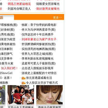
婚
·
周迅王艳婆媳相见
·
陆毅爱女照首曝光
折
·
刘嘉玲自曝正造人
·
陈好新男友被曝光
 后
更多>>
喂猕猴桃(图)
·
独家：章子怡带妈妈看电影
好身材(图)
·
佟大为马伊琍再度牵手(图)
秀性感(图)
·
倪萍赵忠祥十年后再携手
服装皆为租赁
·
刘涛富豪老公为家产求生子
颜乘地铁被拍
·
舒淇醉酒瞬间惨被抓拍(图)
做活体解剖
·
实拍漂亮的地摊西施(组图)
的暴烈脾气
·
世界九大罪恶之城(组图)
遇灵异事件
·
李孝利新欢私密视频曝光
成命案导火索
·
孟庭苇可爱儿子最新照(图)
：加入我们吧！
·
点击进入搜狐娱乐影视库
owGirl
·
游戏史上最般配的十对情侣
2》送票！
·
张元首透露戒毒生活
湘胎教
·
令人惊叹太空步下楼方式
密照
王菲小女儿李嫣曝光
酒井法子痛哭谢罪