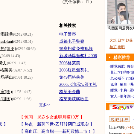
(责任编辑：TT)
相关搜索
高圆圆同居男友
献唱经典
电子警察
(02/12 09:21)
火炬
日本
赵薇
Blunt
成都电子警察
(02/12 08:51)
柏芝
姚明
热(组图)
警察扫黄免费视频
(02/12 08:36)
彩
新城劲爆颁奖礼2006
(02/09 14:43)
精彩推荐
势力
2006格莱美
(02/09 11:42)
·
睡觉减肥--瘦到
席格莱美
2006红星颁奖礼
(02/07 07:52)
·
莫让“打呼噜”
开场演出
第49届格莱美
(01/31 10:28)
·
老公戒不了烟酒
2006叱咤乐坛颁奖礼
·
狐臭--腋臭--
·
睡觉--丰胸--
家(图)
格莱美金曲
(11/03 14:47)
·
女人--更年期-
(组图)
格莱美获奖歌曲
(02/09 11:36)
更多>>
【
惊闻！18岁少女兼职月赚10万
】
说 吧 排 行
状
】
【
热点：新药问世-乙肝转阴已成现实
】
上证指数
(7744
【
高血压、高血脂——新药震憾上市！
】