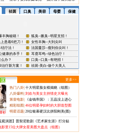
更多>>
热门八卦
|
十大明星脸女模揭晓（组图）
八卦爆料
|
刘欢与美女主持情史大曝光
第壹电影
|
《金钱帝国》：王晶没上进心
精彩组图
|
46位明星孕妇时的大胆造型图
明星话题
|
20位银幕硬汉比拼阳刚美(图)
撞衫
狐观演团】普契尼歌剧《艺术家生涯》打分贴
电影里15位大牌女星美图大盘点（组图）