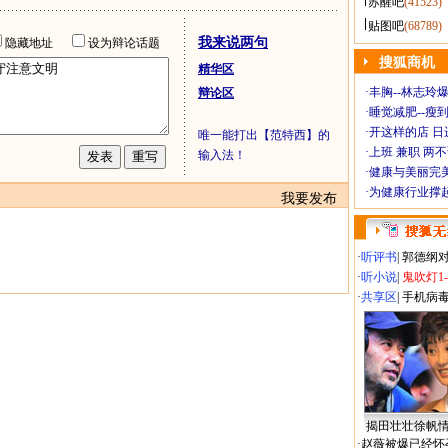
苏醒吧
(41523)
贴图吧
(68789)
我来说两句
隐藏地址
设为辩论话题
搜狐商机
精华区
·
丰胸--林志玲
辩论区
·
睡觉减肥--瘦到
·
开这样的店 日进
唯一能打出【范特西】的
·
上班 兼职 两
输入法！
·
健康与美丽完
·
为健康行业撑
我要发布
·
听评书
|
郭德纲
·
听小说
|
鬼吹灯1
·
共享区
|
手机病
揭田壮壮徐帆
·
赵薇被爆已经怀