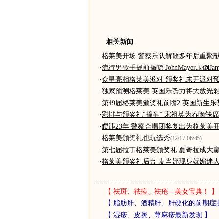
相关新闻
·
格莱美开场:警察乐队解散多年后重聚
·
流行男歌手提前揭晓 JohnMayer压倒James
·
众星亮相格莱美派对 颁奖礼未开派对预
·
独家预测格莱美:英国乐势力将大放光
·
第49届格莱美颁奖礼前瞻2:英国新生乐
·
彩排与颁奖礼“撞车” 宋祖英为春晚缺
·
睽违23年 警察合唱团奖复出为格莱美
·
格莱美颁奖礼也玩选秀
(12/17 06:45)
·
第七届拉丁格莱美颁奖礼 夏奇拉成大赢
·
格莱美颁奖礼后台 麦当娜现身妩媚迷人
【
祛斑、祛痘、祛疮—美女宝典！
】
【
脂肪肝、酒精肝、肝硬化的前期症
【
湿疹、皮炎、荨麻疹最新发现
】