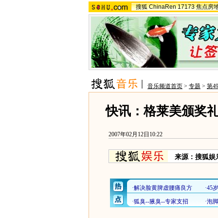
搜狐
ChinaRen
17173
焦点房
音乐频道首页
>
专题
>
第4
快讯：格莱美颁奖
2007年02月12日10:22
来源：搜狐娱