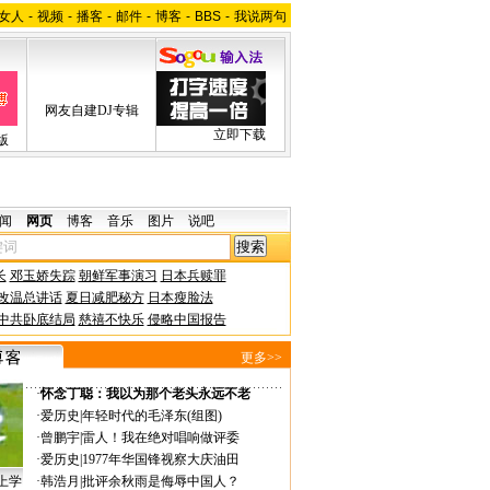
女人
-
视频
-
播客
-
邮件
-
博客
-
BBS
-
我说两句
网友自建DJ专辑
立即下载
版
闻
网页
博客
音乐
图片
说吧
长
邓玉娇失踪
朝鲜军事演习
日本兵赎罪
改温总讲话
夏日减肥秘方
日本瘦脸法
中共卧底结局
慈禧不快乐
侵略中国报告
更多>>
·
怀念丁聪：我以为那个老头永远不老
·
爱历史
|
年轻时代的毛泽东(组图)
·
曾鹏宇
|
雷人！我在绝对唱响做评委
·
爱历史
|
1977年华国锋视察大庆油田
上学
·
韩浩月
|
批评余秋雨是侮辱中国人？