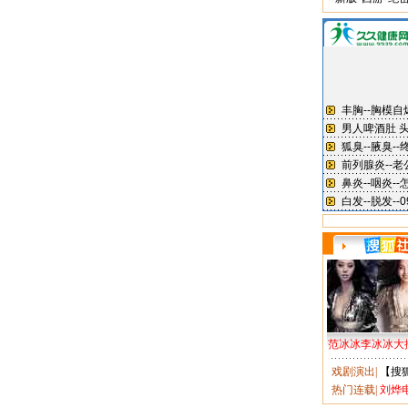
范冰冰李冰冰大
戏剧演出
|
【搜
热门连载
|
刘烨