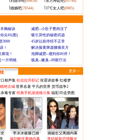
刘德华吧
(69854)
东方神起吧
(65744)
婚姻吧
(78544)
37℃女人吧
(6985)
爆丰胸秘诀
·
减肥--小肚子赘肉没了
你尖叫(图)
·
吸引异性的秘密武器
3000
·
45岁以前停经不正常
不误！
·
解决脸黄脾虚腰痛良方
美展现！
·
泡脚减肥--瘦到你叫停！
起一片明镜
·
狐臭--腋臭--09新疗法
更多>>
对口相声集
杜拉拉升职记
张震讲故事
红楼梦
-精绝古城
世界名著
平凡的世界
货币战争2
毒杀毒专家
经典手机游游格斗集
福彩3D走势图
情史
李冰冰被爆已婚
揭秘生父离婚内幕
孕
·
揭刘晓庆离婚内幕
·
李幼斌新恋情曝光