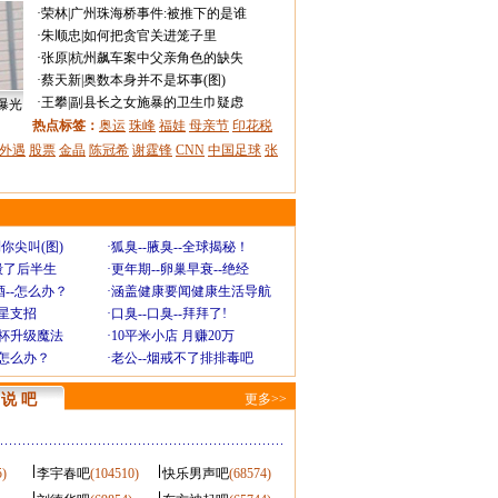
·
荣林
|
广州珠海桥事件:被推下的是谁
·
朱顺忠
|
如何把贪官关进笼子里
·
张原
|
杭州飙车案中父亲角色的缺失
·
蔡天新
|
奥数本身并不是坏事(图)
·
王攀
|
副县长之女施暴的卫生巾疑虑
曝光
热点标签：
奥运
珠峰
福娃
母亲节
印花税
外遇
股票
金晶
陈冠希
谢霆锋
CNN
中国足球
张
你尖叫(图)
·
狐臭--腋臭--全球揭秘！
毁了后半生
·
更年期--卵巢早衰--绝经
--怎么办？
·
涵盖健康要闻健康生活导航
明星支招
·
口臭--口臭--拜拜了!
罩杯升级魔法
·
10平米小店 月赚20万
-怎么办？
·
老公--烟戒不了排排毒吧
说 吧
更多>>
5)
李宇春吧
(104510)
快乐男声吧
(68574)