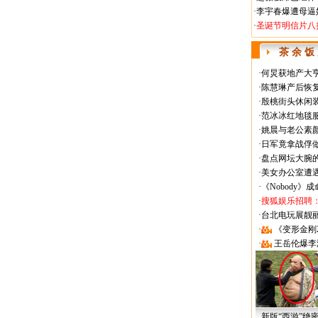
·
李宇春爆遭母逼
·
圣诞节明信片八
茶 余 饭
·
何炅获地产大亨
·
陈慧琳产后恢复
·
殷桃街头休闲装
·
范冰冰红地毯
·
姚晨与老公素
·
日军竟拿战俘
·
盘点网坛大腕
·
美女办公室遭
·
《Nobody》
·
搜狐娱乐招聘
·
台北电玩展靓丽Sh
·
《变形金刚
·
王岳伦爆李
新版“西游”绝