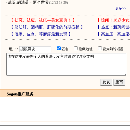
·
试听:胡清蓝 - 两个世界
(12/22 13:39)
更多>>
【
祛斑、祛痘、祛疮—美女宝典！
】
【
惊闻！18岁少女
【
脂肪肝、酒精肝、肝硬化的前期症状
】
【
热点：新药问世
【
湿疹、皮炎、荨麻疹最新发现
】
【
高血压、高血脂
用户：
匿名
隐藏地址
设为辩论话题
Sogou推广服务