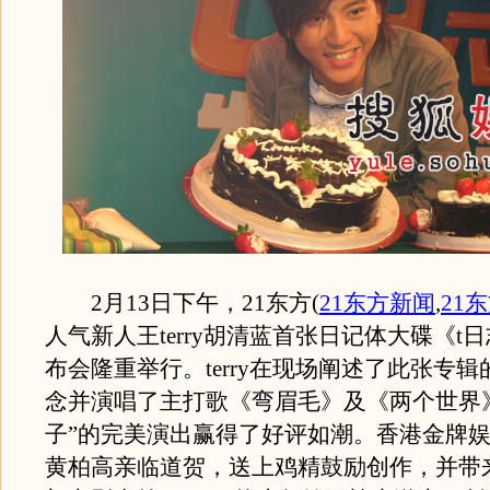
2月13日下午，21东方
(
21东方新闻
,
21
人气新人王terry胡清蓝首张日记体大碟《t
布会隆重举行。terry在现场阐述了此张专
念并演唱了主打歌《弯眉毛》及《两个世界
子”的完美演出赢得了好评如潮。香港金牌
黄柏高亲临道贺，送上鸡精鼓励创作，并带来了