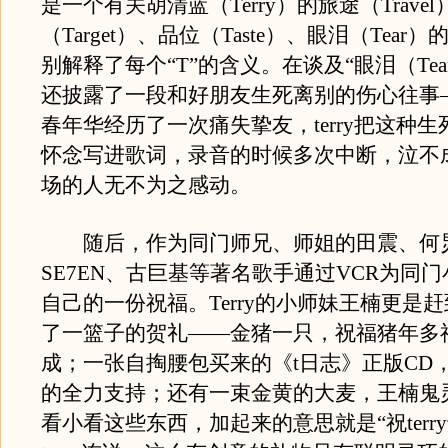
是一个有关胡清蓝（Terry）的旅途（Trave
（Target）、品位（Taste）、眼泪（Tear）的
别解释了每个“T”的含义。在谈及“眼泪（Tear）
还披露了一段和好朋友生死离别的伤心往事—
春年华经历了一次痛失挚友，terry把这种
怀念写进歌词，录音的时候多次中断，泣不
场的人无不为之感动。
随后，作为同门师兄、师姐的田震、何
SE7EN、古巨基等著名歌手通过VCR为同
自己的一份祝福。Terry的小师妹王楠更是
了一篮子的贺礼——金猪一只，祝福猪年多
成；一张自掏腰包买来的《t日志》正版CD
的全力支持；还有一束金黄的大麦，王楠鬼
看小看这些东西，加起来的意思就是“祝terr