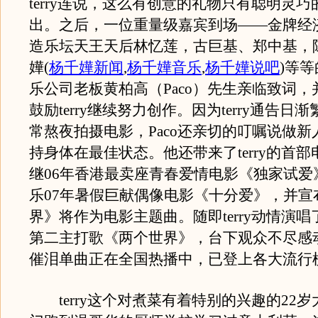
terry连说，这么有创意的礼物只有聪明灵
出。之后，一位重量级嘉宾到场——金牌经
造乐坛天王天后林忆莲，古巨基、郑中基，
嬅
(
杨千嬅新闻
,
杨千嬅音乐
,
杨千嬅说吧
)
等等
乐公司老板黄柏高（Paco）先生亲临致词
鼓励terry继续努力创作。因为terry通告日
常熬夜拍摄电影，Paco还亲切的叮嘱说做
持身体在最佳状态。他还带来了terry的首
继06年香港最卖座青春爱情电影《独家试爱
乐07年暑假巨献偶像电影《十分爱》，并宣
界》将作为电影主题曲。随即terry动情演
第二主打歌《两个世界》，台下观众不尽感
催泪单曲正在全国热播中，已登上各大流行
terry这个对煮菜有着特别的兴趣的22