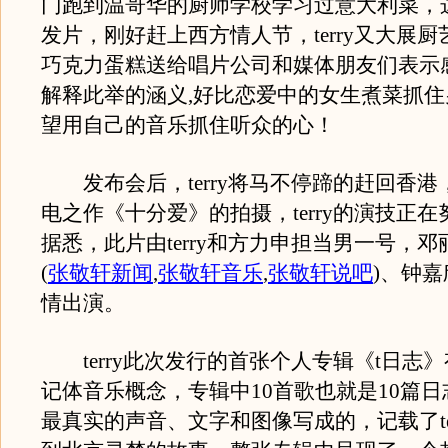
门跑到温哥华的厨师学校学习过意大利菜，
发片，刚好赶上西方情人节，terry又大展
巧克力蛋糕送给唱片公司和媒体朋友们表示感谢
解释此举的涵义,好比恋爱中的女生煮菜抓
望用自己的音乐抓住听众的心！
发布会后，terry将马不停蹄的赶回香港
电之作《十分爱》的拍摄，terry的演技正
据悉，此片由terry和方力申担当男一号，
(
张敬轩新闻
,
张敬轩音乐
,
张敬轩说吧
)
、钟嘉
情出演。
terry此次发行的首张个人专辑《t日志
记体音乐概念，专辑中10首歌也就是10篇日志，
最真实的声音、文字和图像写成的，记载了te