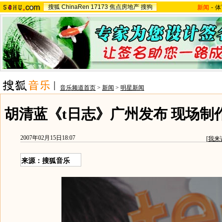
搜狐
ChinaRen
17173
焦点房地产
搜狗
新闻
-
体
音乐频道首页
>
新闻
>
明星新闻
胡清蓝《t日志》广州发布 现场制
2007年02月15日18:07
[
我来
来源：搜狐音乐