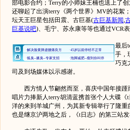
部电影合约；Terry的小师妹王楠也送上了
还聊起了出演terry《两个世界》MV的花絮
坛天王巨星包括田震、古巨基
(
古巨基新闻
,
巨基说吧
)
、毛宁、苏永康等等也通过VCR
最后t
手，
巧克
司及到场媒体以示感谢。
西方情人节翩然而至，喜庆中国年接踵而
唱片力捧新人terry胡清蓝携首张个人大碟《
洋的来到羊城广州，为其新专辑举行了隆重
也是继京沪两地之后，《t日志》的第三站发