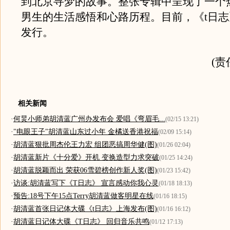
到北京寻梦的故事。整张专辑中呈现了一个
男生的生活感悟和心路历程。目前，《t日
发行。
(责
相关新闻
·
何炅小师弟胡清蓝广州办发布会 爱唱《弯眉毛...
(02/15 13:21)
·
"电眼王子"胡清蓝山东过小年 金橘送香港祝福
(02/09 15:14)
·
胡清蓝狠批周杰伦王力宏 组团恶搞周华健(图)
(01/26 02:04)
·
胡清蓝新片《十分爱》开机 变换造型力求突破
(01/25 14:24)
·
胡清蓝脱颖而出 荣获06雪碧榜创作新人奖(图)
(01/23 15:42)
·
访谈:胡清蓝写下《T日志》 宣言感动你我心灵
(01/18 18:13)
·
预告:18号下午15点Terry胡清蓝做客明星在线
(01/16 18:15)
·
胡清蓝首张日记体大碟《t日志》上海发布(图)
(01/16 16:12)
·
胡清蓝日记体大碟《T日志》 回归音乐共鸣
(01/12 17:13)