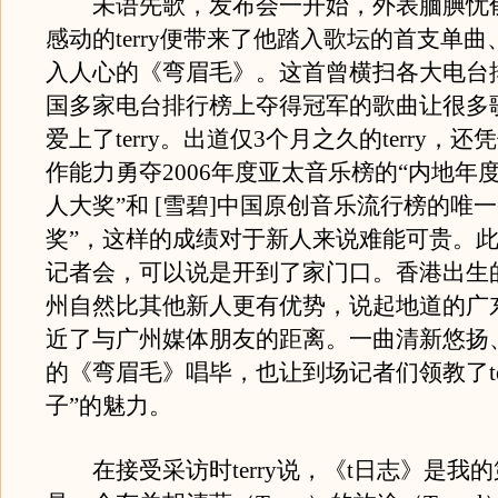
未语先歌，发布会一开始，外表腼腆忧
感动的terry便带来了他踏入歌坛的首支单
入人心的《弯眉毛》。这首曾横扫各大电台
国多家电台排行榜上夺得冠军的歌曲让很多
爱上了terry。出道仅3个月之久的terry，
作能力勇夺2006年度亚太音乐榜的“内地年
人大奖”和 [雪碧]中国原创音乐流行榜的唯一
奖”，这样的成绩对于新人来说难能可贵。此次t
记者会，可以说是开到了家门口。香港出生的t
州自然比其他新人更有优势，说起地道的广
近了与广州媒体朋友的距离。一曲清新悠扬
的《弯眉毛》唱毕，也让到场记者们领教了ter
子”的魅力。
在接受采访时terry说，《t日志》是我