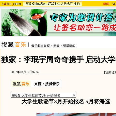
搜狐
ChinaRen
17173
焦点房地产
搜狗
新闻
-
体
音乐频道首页
>
新闻
>
明星新闻
独家：李珉宇周奇奇携手 启动大学
2007年03月12日07:52
[
我来说
来源：搜狐音乐
大学生歌谣节3月开始报名 5月将海选