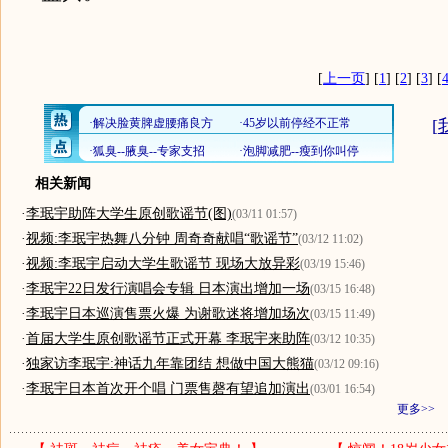
[
上一页
] [
1
] [
2
] [
3
] [
[
相关新闻
·
李珉宇助阵大学生原创歌谣节(图)
(03/11 01:57)
·
视频:李珉宇热舞八分钟 周奇奇献唱“歌谣节”
(03/12 11:02)
·
视频:李珉宇启动大学生歌谣节 现场大放异彩
(03/19 15:46)
·
李珉宇22日发行演唱会专辑 日本演出增加一场
(03/15 16:48)
·
李珉宇日本巡演售票火爆 为谢歌迷将增加场次
(03/15 11:49)
·
首届大学生原创歌谣节正式开幕 李珉宇来助阵
(03/12 10:35)
·
独家访李珉宇:神话九年靠团结 想做中国大熊猫
(03/12 09:16)
·
李珉宇日本首次开个唱 门票售磬有望追加演出
(03/01 16:54)
更多>>