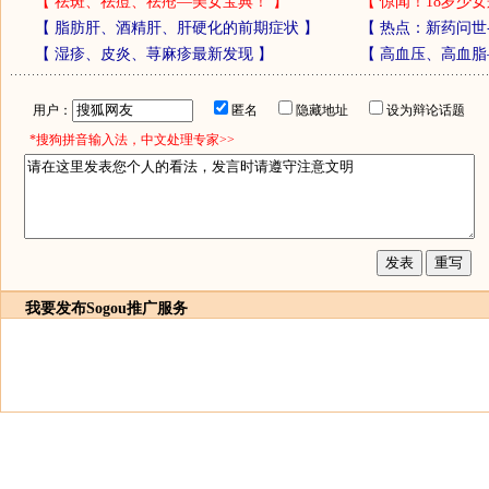
【
祛斑、祛痘、祛疮—美女宝典！
】
【
惊闻！18岁少女
【
脂肪肝、酒精肝、肝硬化的前期症状
】
【
热点：新药问世
【
湿疹、皮炎、荨麻疹最新发现
】
【
高血压、高血脂
用户：
匿名
隐藏地址
设为辩论话题
*搜狗拼音输入法，中文处理专家>>
我要发布
Sogou推广服务