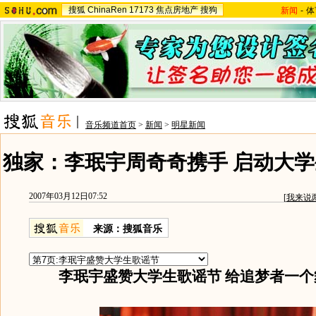
搜狐
ChinaRen
17173
焦点房地产
搜狗
新闻
-
体
音乐频道首页
>
新闻
>
明星新闻
独家：李珉宇周奇奇携手 启动大学
2007年03月12日07:52
[
我来说
来源：搜狐音乐
李珉宇盛赞大学生歌谣节 给追梦者一个