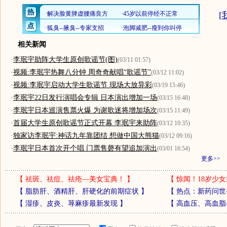
[
相关新闻
·
李珉宇助阵大学生原创歌谣节(图)
(03/11 01:57)
·
视频:李珉宇热舞八分钟 周奇奇献唱“歌谣节”
(03/12 11:02)
·
视频:李珉宇启动大学生歌谣节 现场大放异彩
(03/19 15:46)
·
李珉宇22日发行演唱会专辑 日本演出增加一场
(03/15 16:48)
·
李珉宇日本巡演售票火爆 为谢歌迷将增加场次
(03/15 11:49)
·
首届大学生原创歌谣节正式开幕 李珉宇来助阵
(03/12 10:35)
·
独家访李珉宇:神话九年靠团结 想做中国大熊猫
(03/12 09:16)
·
李珉宇日本首次开个唱 门票售磬有望追加演出
(03/01 16:54)
更多>>
【
祛斑、祛痘、祛疮—美女宝典！
】
【
惊闻！18岁少女
【
脂肪肝、酒精肝、肝硬化的前期症状
】
【
热点：新药问世
【
湿疹、皮炎、荨麻疹最新发现
】
【
高血压、高血脂