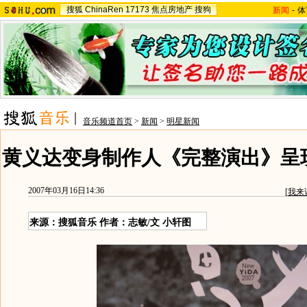
搜狐
ChinaRen
17173
焦点房地产
搜狗
新闻
-
体
音乐频道首页
>
新闻
>
明星新闻
黄义达变身制作人《完整演出》呈
2007年03月16日14:36
[
我来
来源：搜狐音乐 作者：志敏/文 小轩图