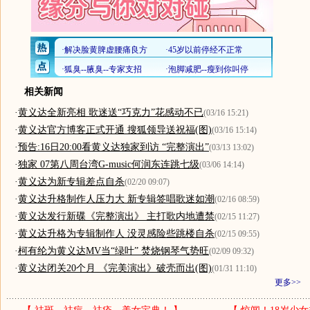
相关新闻
·
黄义达全新亮相 歌迷送“巧克力”花感动不已
(03/16 15:21)
·
黄义达官方博客正式开通 搜狐领导送祝福(图)
(03/16 15:14)
·
预告:16日20:00看黄义达独家到访 “完整演出”
(03/13 13:02)
·
独家 07第八周台湾G-music何润东连跳七级
(03/06 14:14)
·
黄义达为新专辑差点自杀
(02/20 09:07)
·
黄义达升格制作人压力大 新专辑签唱歌迷如潮
(02/16 08:59)
·
黄义达发行新碟《完整演出》 主打歌内地遭禁
(02/15 11:27)
·
黄义达升格为专辑制作人 没灵感险些跳楼自杀
(02/15 09:55)
·
柯有纶为黄义达MV当“绿叶” 焚烧钢琴气势旺
(02/09 09:32)
·
黄义达闭关20个月 《完美演出》破壳而出(图)
(01/31 11:10)
更多>>