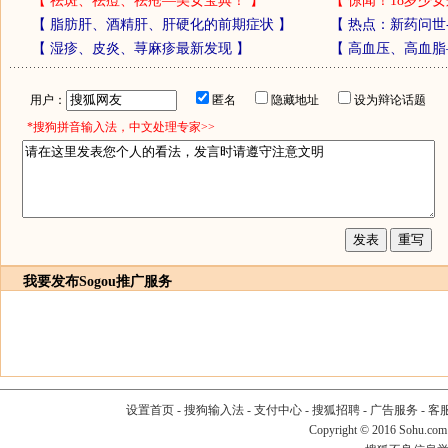
【
祛斑、祛痘、祛疮—美女宝典！
】
【
惊闻！18岁少女
【
脂肪肝、酒精肝、肝硬化的前期症状
】
【
热点：新药问世
【
湿疹、皮炎、荨麻疹最新发现
】
【
高血压、高血脂
用户：
匿名
隐藏地址
设为辩论话题
*搜狗拼音输入法，中文处理专家>>
我要发布
Sogou推广服务
设置首页
-
搜狗输入法
-
支付中心
-
搜狐招聘
-
广告服务
-
客
Copyright
©
2016 Sohu.com