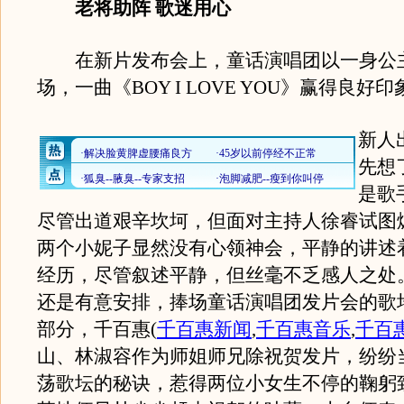
老将助阵 歌迷用心
在新片发布会上，童话演唱团以一身公
场，一曲《BOY I LOVE YOU》赢得良好
新人
先想
是歌
尽管出道艰辛坎坷，但面对主持人徐睿试图
两个小妮子显然没有心领神会，平静的讲述
经历，尽管叙述平静，但丝毫不乏感人之处
还是有意安排，捧场童话演唱团发片会的歌
部分，千百惠
(
千百惠新闻
,
千百惠音乐
,
千百
山、林淑容作为师姐师兄除祝贺发片，纷纷
荡歌坛的秘诀，惹得两位小女生不停的鞠躬