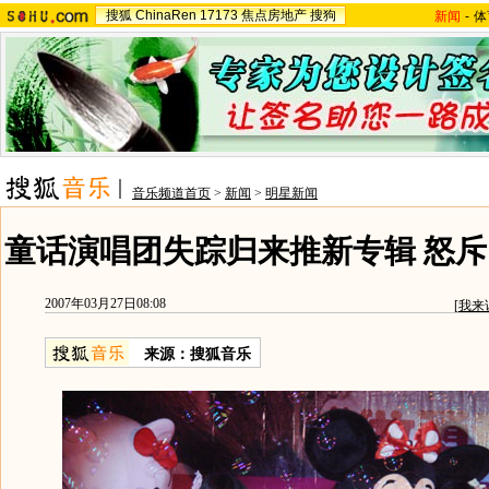
搜狐
ChinaRen
17173
焦点房地产
搜狗
新闻
-
体
音乐频道首页
>
新闻
>
明星新闻
童话演唱团失踪归来推新专辑 怒斥
2007年03月27日08:08
[
我来
来源：搜狐音乐