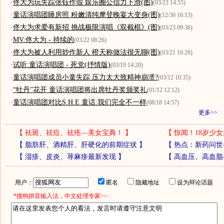
·
佟大为玩失踪张钰作假 娱乐圈公信力下滑(图)
(03/23 14:55)
·
童话演唱团睡房照 粉嫩清纯摩登晚宴大变身(图)
(12/30 16:13)
·
佟大为求爱有新招 挑战极限演唱《双截棍》(图)
(03/23 09:36)
·
MV:佟大为 - 持续的
(03/22 08:26)
·
佟大为被人利用炒作新人 橙天称做法很无聊(图)
(03/21 16:26)
·
试听:童话演唱团 - 死党(抒情版)
(03/19 14:20)
·
童话演唱团成员小童失踪 压力太大致精神崩溃?
(03/12 10:35)
·
“牡丹”花开 童话演唱团将出席牡丹奖颁奖礼
(01/12 12:12)
·
童话演唱团对比S.H.E 童话:我们完全不一样
(08/18 14:57)
更多>>
【
祛斑、祛痘、祛疮—美女宝典！
】
【
惊闻！18岁少女
【
脂肪肝、酒精肝、肝硬化的前期症状
】
【
热点：新药问世
【
湿疹、皮炎、荨麻疹最新发现
】
【
高血压、高血脂
用户：
匿名
隐藏地址
设为辩论话题
*搜狗拼音输入法，中文处理专家>>