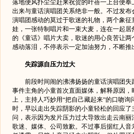
落地便风扑尘尘赶来祝贺的叶蓓一上台便奉
出来与童话演唱团关系绝非一般。不过发布
演唱团感动的莫过于歌迷的礼物，两个象征
娃，一张特制唱片和一束大麦，连在一起居
的《童话》唱片大卖，歌迷的用心良苦让两
感动落泪，不停表示一定加油努力，不断推
失踪源自压力过大
前段时间闹的沸沸扬扬的童话演唱团失
事件主角的小童首次直面媒体，解释原因，
上，主持人巧妙用“把自己藏起来”的口吻询
时，早以走出失踪阴影的小童轻松的回应了
问，表示因为发片压力过大导致出走云南丽
歌迷、媒体、公司致歉。不过事后据红人音