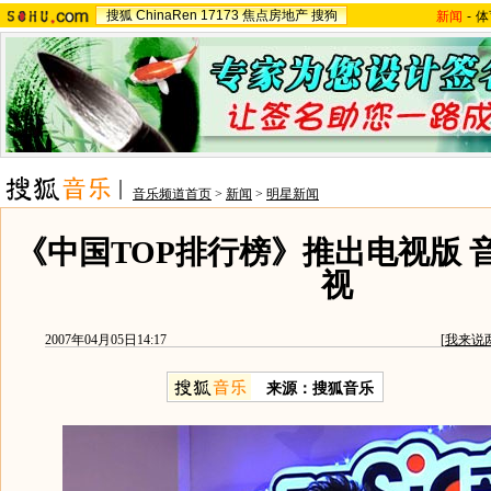
搜狐
ChinaRen
17173
焦点房地产
搜狗
新闻
-
体
音乐频道首页
>
新闻
>
明星新闻
《中国TOP排行榜》推出电视版 
视
2007年04月05日14:17
[
我来说
来源：搜狐音乐