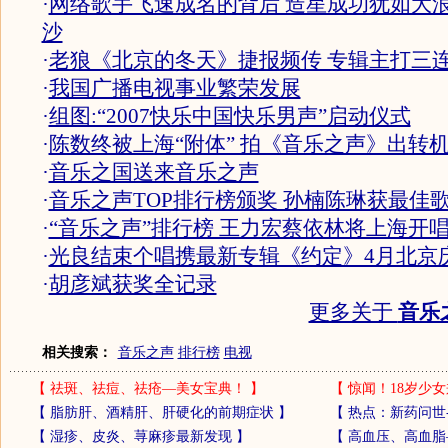
·
网络歌手飞速成名的背后 造星成功犹如大
沙
·
老狼《北京的冬天》捷报频传 专辑主打三
·
我国广播电视事业繁荣发展
·
组图:“2007快乐中国快乐男声”启动仪式
·
陈数终被上海“附体” 拍《音乐之声》出转
·
音乐之国送来音乐之声
·
音乐之声TOP排行榜颁奖 孙楠陈琳获最佳
·
“音乐之声”排行榜 王力宏蔡依林将上海开
·
光良结束个唱携最新专辑《约定》4月北京
·
胡彦斌获奖全记录
更多关于
音乐
相关搜索：
音乐之声
排行榜
电视
【
祛斑、祛痘、祛疮—美女宝典！
】
【
惊闻！18岁少女
【
脂肪肝、酒精肝、肝硬化的前期症状
】
【
热点：新药问世
【
湿疹、皮炎、荨麻疹最新发现
】
【
高血压、高血脂