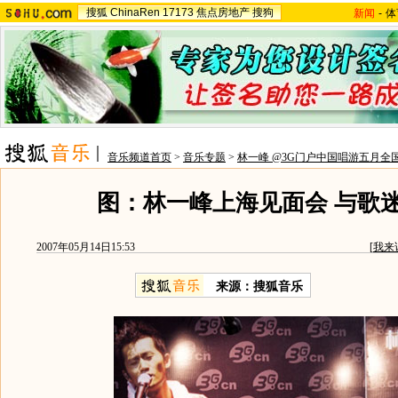
搜狐
ChinaRen
17173
焦点房地产
搜狗
新闻
-
体
音乐频道首页
>
音乐专题
>
林一峰 @3G门户中国唱游五月全
图：林一峰上海见面会 与歌
2007年05月14日15:53
[
我来
来源：搜狐音乐