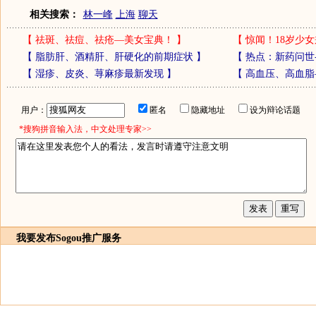
相关搜索：
林一峰
上海
聊天
【
祛斑、祛痘、祛疮—美女宝典！
】
【
惊闻！18岁少女
【
脂肪肝、酒精肝、肝硬化的前期症状
】
【
热点：新药问世
【
湿疹、皮炎、荨麻疹最新发现
】
【
高血压、高血脂
用户：
匿名
隐藏地址
设为辩论话题
*搜狗拼音输入法，中文处理专家>>
我要发布
Sogou推广服务