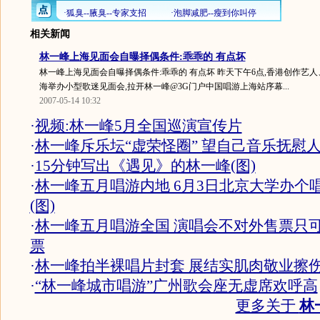
相关新闻
林一峰上海见面会自曝择偶条件:乖乖的 有点坏
林一峰上海见面会自曝择偶条件:乖乖的 有点坏 昨天下午6点,香港创作艺
海举办小型歌迷见面会,拉开林一峰@3G门户中国唱游上海站序幕...
2007-05-14 10:32
·
视频:林一峰5月全国巡演宣传片
·
林一峰斥乐坛“虚荣怪圈” 望自己音乐抚慰
·
15分钟写出《遇见》的林一峰(图)
·
林一峰五月唱游内地 6月3日北京大学办个
(图)
·
林一峰五月唱游全国 演唱会不对外售票只
票
·
林一峰拍半裸唱片封套 展结实肌肉敬业擦伤
·
“林一峰城市唱游”广州歌会座无虚席欢呼高
更多关于
林