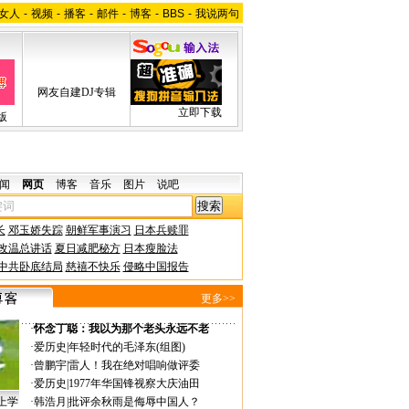
女人
-
视频
-
播客
-
邮件
-
博客
-
BBS
-
我说两句
网友自建DJ专辑
立即下载
版
闻
网页
博客
音乐
图片
说吧
长
邓玉娇失踪
朝鲜军事演习
日本兵赎罪
改温总讲话
夏日减肥秘方
日本瘦脸法
中共卧底结局
慈禧不快乐
侵略中国报告
更多>>
·
怀念丁聪：我以为那个老头永远不老
·
爱历史
|
年轻时代的毛泽东(组图)
·
曾鹏宇
|
雷人！我在绝对唱响做评委
·
爱历史
|
1977年华国锋视察大庆油田
上学
·
韩浩月
|
批评余秋雨是侮辱中国人？