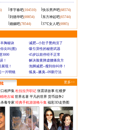
5)
李宇春吧
(104510)
快乐男声吧
(68574)
刘德华吧
(69854)
东方神起吧
(65744)
婚姻吧
(78544)
37℃女人吧
(6985)
爆丰胸秘诀
·
减肥--小肚子赘肉没了
你尖叫(图)
·
吸引异性的秘密武器
3000
·
45岁以前停经不正常
不误！
·
解决脸黄脾虚腰痛良方
美展现！
·
泡脚减肥--瘦到你叫停！
起一片明镜
·
狐臭--腋臭--09新疗法
更多>>
对口相声集
杜拉拉升职记
张震讲故事
红楼梦
-精绝古城
世界名著
平凡的世界
货币战争2
毒杀毒专家
经典手机游游格斗集
福彩3D走势图