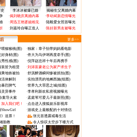
情史
李冰冰被爆已婚
揭秘生父离婚内幕
孕
·
揭刘晓庆离婚内幕
·
李幼斌新恋情曝光
婚
·
周迅王艳婆媳相见
·
陆毅爱女照首曝光
折
·
刘嘉玲自曝正造人
·
陈好新男友被曝光
 后
更多>>
喂猕猴桃(图)
·
独家：章子怡带妈妈看电影
好身材(图)
·
佟大为马伊琍再度牵手(图)
秀性感(图)
·
倪萍赵忠祥十年后再携手
服装皆为租赁
·
刘涛富豪老公为家产求生子
颜乘地铁被拍
·
舒淇醉酒瞬间惨被抓拍(图)
做活体解剖
·
实拍漂亮的地摊西施(组图)
的暴烈脾气
·
世界九大罪恶之城(组图)
遇灵异事件
·
李孝利新欢私密视频曝光
成命案导火索
·
孟庭苇可爱儿子最新照(图)
：加入我们吧！
·
点击进入搜狐娱乐影视库
owGirl
·
游戏史上最般配的十对情侣
2》送票！
·
张元首透露戒毒生活
湘胎教
·
令人惊叹太空步下楼方式