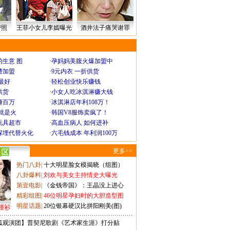
密照
王菲小女儿李嫣曝光
酒井法子痛哭谢罪
生意 图
·
孕妈妈美腹火爆加盟中
费加盟
·
9元内衣 一折供货
最好
·
轻松创业快乐赚钱
供货
·
小女人吃冰淇淋赚大钱
赚百万
·
冰淇淋店年利108万！
就是火
·
韩国V8服饰卖疯了！
玩具超市
·
高血压病人 如何进补
深埋代替火化
·
六毛钱成本 年利润100万
更多>>
热门八卦
|
十大明星脸女模揭晓（组图）
八卦爆料
|
刘欢与美女主持情史大曝光
第壹电影
|
《金钱帝国》：王晶没上进心
精彩组图
|
46位明星孕妇时的大胆造型图
明星话题
|
20位银幕硬汉比拼阳刚美(图)
撞衫
狐观演团】普契尼歌剧《艺术家生涯》打分贴