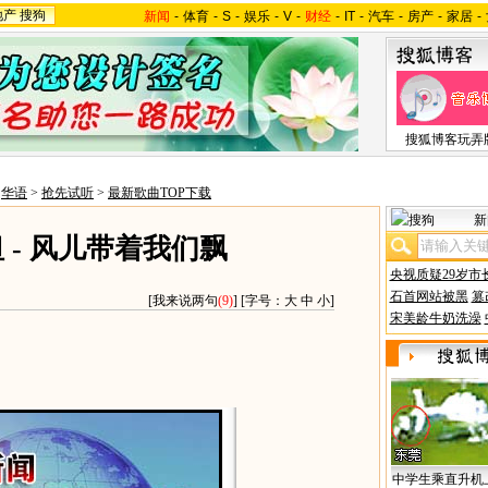
地产
搜狗
新闻
-
体育
-
S
-
娱乐
-
V
-
财经
-
IT
-
汽车
-
房产
-
家居
-
搜狐博客玩弄
>
华语
>
抢先试听
>
最新歌曲TOP下载
新
 - 风儿带着我们飘
央视质疑29岁市
石首网站被黑
篡
[
我来说两句
(9)
] [字号：
大
中
小
]
宋美龄牛奶洗澡
中学生乘直升机