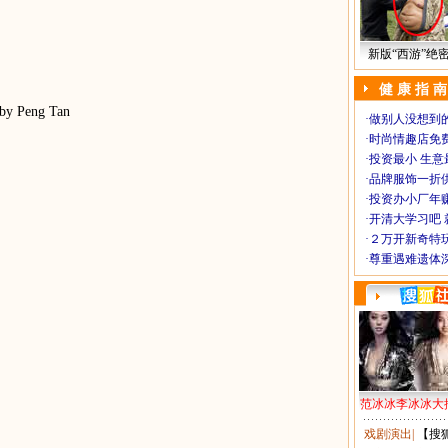
新版“西游”绝
健 康 指 南
y Peng Tan
·
做别人没想到的
·
时尚情趣店免
·
投资最小 生意
·
品牌服饰一折
·
投资办小厂年
·
开清大学习吧 
·
２万开新奇特
·
尊重遇难遗体
范冰冰李冰冰大
戏剧演出
|
【搜