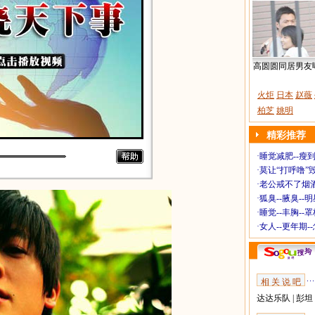
高圆圆同居男友
火炬
日本
赵薇
柏芝
姚明
精彩推荐
·
睡觉减肥--瘦到
·
莫让“打呼噜”
·
老公戒不了烟酒
·
狐臭--腋臭--
·
睡觉--丰胸--
·
女人--更年期-
相 关 说 吧
达达乐队
|
彭坦