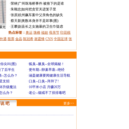
·
荣林
|
广州珠海桥事件:被推下的是谁
·
朱顺忠
|
如何把贪官关进笼子里
·
张原
|
杭州飙车案中父亲角色的缺失
·
蔡天新
|
奥数本身并不是坏事(图)
·
王攀
|
副县长之女施暴的卫生巾疑虑
曝光
热点标签：
奥运
珠峰
福娃
母亲节
印花税
外遇
股票
金晶
陈冠希
谢霆锋
CNN
中国足球
张
你尖叫(图)
·
狐臭--腋臭--全球揭秘！
毁了后半生
·
更年期--卵巢早衰--绝经
--怎么办？
·
涵盖健康要闻健康生活导航
明星支招
·
口臭--口臭--拜拜了!
罩杯升级魔法
·
10平米小店 月赚20万
-怎么办？
·
老公--烟戒不了排排毒吧
说 吧
更多>>