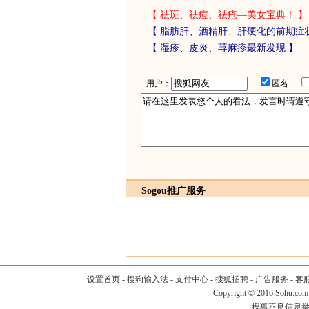
【
祛斑、祛痘、祛疮—美女宝典！
】
【
脂肪肝、酒精肝、肝硬化的前期症
【
湿疹、皮炎、荨麻疹最新发现
】
用户：
匿名
Sogou推广服务
设置首页
-
搜狗输入法
-
支付中心
-
搜狐招聘
-
广告服务
-
客
Copyright
©
2016 Sohu.com
搜狐不良信息