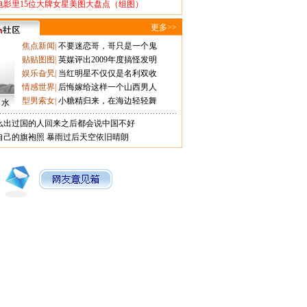
电影里15位大牌女星美图大盘点（组图）
更多>>
焦点新闻
|
不要迷恋哥，哥只是一个鬼
贴贴图图
|
英媒评出2009年度搞怪发明
娱乐旮旯
|
当红明星不仅仅是名利双收
情感世界
|
后悔嫁给这样一个山西男人
型男索女
|
小糖精归来，在海边轻轻舞
口水
么出过国的人回来之后都会说中国不好
自己的旗袍照
暴雨过后天空依旧晴朗