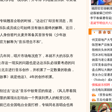
揭田壮壮徐帆
·
赵薇被爆已经怀
·
李宇春爆遭母逼
辑翘首企盼的时候，"达达们"却没有消息，而
·
圣诞节明信片八
但乐队成员或公司始终没有做出最终的解释。近日，
茶 余 饭
人身份签约太麦并筹备其首张专辑《少年故
·
何炅获地产大亨
官方解释为"音乐理念不和"。
·
陈慧琳产后恢复
·
殷桃街头休闲装
·
范冰冰红地毯
年间，唱片市场每况愈下，本就不大的乐队市
·
姚晨与老公素
生存这一现实的问题也是达达乐队必须要考虑的问
·
日军竟拿战俘
在北京进行音乐创作，并积累了一定数量的歌曲，
·
盘点网坛大腕
·
美女办公室遭
故事》就是他这3、4年的创作积累。
·
《Nobody》
·
搜狐娱乐招聘
·
台北电玩展靓丽Sh
过去"达达"音乐中较青涩的痕迹，《风儿带着我
·
《变形金刚
显的展现出彭坦由一个男孩到男人的蜕变过程。
·
王岳伦爆李
前已在全国电台全面打榜，专辑同名首唱会也将