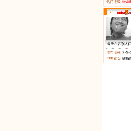
热门连载
|
刘烨
每天在吞别人
漂在海外
|
为什
型男索女
|
晒晒