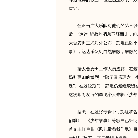
肯定。
但正当广大乐队对他们的第三张专
后，"达达"解散的消息不胫而走，
太合麦田正式对外公布，彭坦已以个
事》，达达乐队则自然解散，解散的
据太合麦田工作人员透露，在这几
场则更加的激烈，"除了音乐理念，
题"。在这段期间，彭坦仍然继续留
这次即将发行的单飞个人专辑《少年
据悉，在这张专辑中，彭坦将告别
们飘》、《少年故事》等歌曲已经明
首支主打单曲《风儿带着我们飘》目
于6月27日在北京星光现场举办。