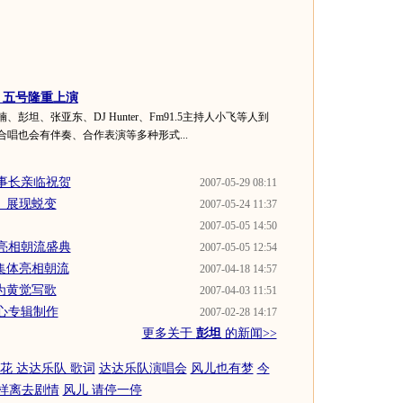
 五号隆重上演
坦、张亚东、DJ Hunter、Fm91.5主持人小飞等人到
唱也会有伴奏、合作表演等多种形式...
事长亲临祝贺
2007-05-29 08:11
》展现蜕变
2007-05-24 11:37
2007-05-05 14:50
亮相朝流盛典
2007-05-05 12:54
集体亮相朝流
2007-04-18 14:57
为黄觉写歌
2007-04-03 11:51
心专辑制作
2007-02-28 14:17
更多关于
彭坦
的新闻>>
花 达达乐队 歌词
达达乐队演唱会
风儿也有梦
今
样离去剧情
风儿 请停一停