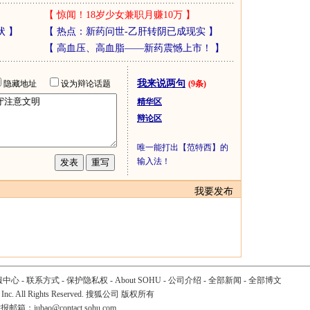
【
惊闻！18岁少女兼职月赚10万
】
状
】
【
热点：新药问世-乙肝转阴已成现实
】
【
高血压、高血脂——新药震憾上市！
】
我来说两句
隐藏地址
设为辩论话题
(9条)
精华区
辩论区
唯一能打出【范特西】的
输入法！
我要发布
服中心
-
联系方式
-
保护隐私权
-
About SOHU
-
公司介绍
-
全部新闻
-
全部博文
 Inc. All Rights Reserved. 搜狐公司
版权所有
举报邮箱：
jubao@contact.sohu.com