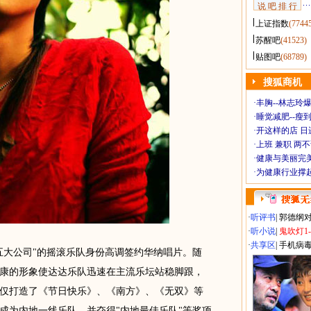
说 吧 排 行
上证指数
(7744
苏醒吧
(41523)
贴图吧
(68789)
搜狐商机
·
丰胸--林志玲
·
睡觉减肥--瘦到
·
开这样的店 日进
·
上班 兼职 两
·
健康与美丽完
·
为健康行业撑
·
听评书
|
郭德纲
·
听小说
|
鬼吹灯1
·
共享区
|
手机病
五大公司"的摇滚乐队身份高调签约华纳唱片。随
康的形象使达达乐队迅速在主流乐坛站稳脚跟，
仅打造了《节日快乐》、《南方》、《无双》等
成为内地一线乐队，并夺得"内地最佳乐队"等奖项