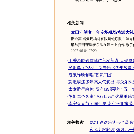
相关新闻
麦田守望者十年专场现场将送大礼
据透露,当天现场将有眼镜蛇乐队主唱肖楠、彭
场与麦田守望者乐队在舞台上合作,除了合
2007-06-04 07:20
·
丁香晓晓破雪藏传言发新碟 天娱董
·
彭坦单飞“达达” 新专辑《少年故事
·
袁泉昨晚领唱“朝流”(图)
·
彭坦睽违多年高人气复出 与众乐队
·
太麦群星给你"所有你想要的" 五一
·
彭坦本色客串“飞行日志” 火星萧玮
·
李宇春春节团圆不易 麦守张亚东潜
相关搜索：
彭坦
达达乐队吉他谱
窗
夜风儿轻轻吹
像风儿一