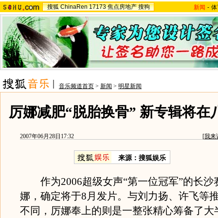
搜狐
ChinaRen
17173
焦点房地产
搜狗
新闻
-
体
音乐频道首页
>
新闻
>
明星新闻
厉娜减肥“脱胎换骨” 新专辑将在八
2007年06月28日17:32
[
我来
来源：搜狐娱乐
作为2006超级女声“第一位冠军”的长沙
娜，确定将于8月发片。与刘力扬、许飞等推
不同，厉娜奉上的则是一整张精心筹备了大