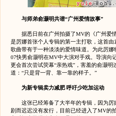
与师弟俞灏明共谱“广州爱情故事”
据悉日前在广州拍摄了MV的《广州爱情
是厉娜首张个人专辑的第一主打歌，这首由
歌曲带有于一种淡淡的爱情味道。为此厉娜
07快男俞灏明在MV中大演对手戏。导演向
更会首次尝试荧幕“亲热戏”，害羞的俞灏明
道：“只是背一背、靠一靠的样子。”
为新专辑卖力减肥 呼吁少吃加运动
这张已经筹备了大半年的专辑，因为厉
剧而迟迟没有发行，目前已经进入了MV的