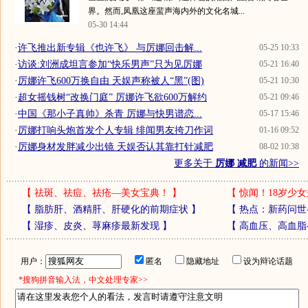
界。然而,凤凰这座蜚声海内外的文化名城...
05-30 14:44
·
许飞推出新专辑《也许飞》 与厉娜回击解...
05-25 10:33
·
访谈:刘洲成坦言参加“快乐男声”只为见厉娜
05-21 16:40
·
厉娜许飞600万换自由 天娱声称被人“黑”(图)
05-21 10:30
·
超女摇钱树“改换门庭” 厉娜许飞欲600万解约
05-21 09:46
·
中国《那小子真帅》杀青 厉娜与快男谱恋...
05-17 15:46
·
厉娜打响头炮首发个人专辑 绯闻男友挎刀作词
01-16 09:52
·
厉娜身材发胖减少出镜 天娱否认其靠打针减肥
08-02 10:38
更多关于
厉娜 减肥
的新闻>>
【
祛斑、祛痘、祛疮—美女宝典！
】
【
惊闻！18岁少女
【
脂肪肝、酒精肝、肝硬化的前期症状
】
【
热点：新药问世
【
湿疹、皮炎、荨麻疹最新发现
】
【
高血压、高血脂
用户：
匿名
隐藏地址
设为辩论话题
*搜狗拼音输入法，中文处理专家>>