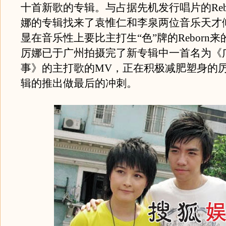
十首新歌的专辑。与占据先机发行唱片的Reb
娜的专辑找来了袁惟仁和李泉两位音乐天才
显在音乐性上要比主打生“色”牌的Reborn
厉娜已于广州拍摄完了新专辑中一首名为《
事》的主打歌的MV，正在积极减肥塑身的
辑的推出做最后的冲刺。