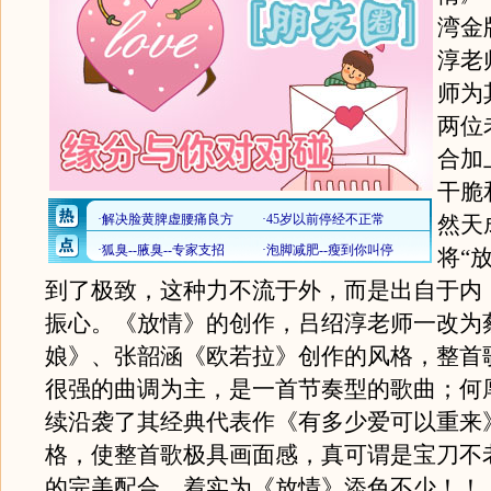
湾金
淳老
师为
两位
合加
干脆
然天
将“
到了极致，这种力不流于外，而是出自于内
振心。《放情》的创作，吕绍淳老师一改为
娘》、张韶涵《欧若拉》创作的风格，整首
很强的曲调为主，是一首节奏型的歌曲；何
续沿袭了其经典代表作《有多少爱可以重来
格，使整首歌极具画面感，真可谓是宝刀不
的完美配合，着实为《放情》添色不少！！