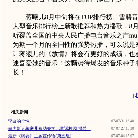
蒋曦儿8月中旬将在TOP排行榜、雪碧音
大型音乐排行榜上新歌推荐和热力播歌，8月
听覆盖全国的中央人民广播电台音乐之声music 
为期一个月的全国性的强势热播，可以说是
计蒋曦儿的《放情》将会有更好的成绩，也
迷喜爱她的音乐！这颗势待爆发的音乐种子
长！
[
相关新闻
·
李白的个性
07-07-31 16:40
·
俪声新人蒋曦儿资助失学儿童返校园 播希...
07-07-27 15:30
·
最新《纲要》主题宣传语(第五组)
07-07-04 15:07