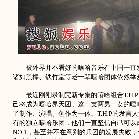
被外界并不看好的嘻哈音乐在中国一直
诸如黑棒、铁竹堂等老一辈嘻哈团体依然举
最近刚刚录制完新专集的嘻哈组合T.H.
己将成为嘻哈界天团。这一支两男一女的嘻
了制作、演唱、创作为一体。T.H.P的发言
有的独立嘻哈乐团，他们一直坚信自己可以
NO.1，甚至并不在意别的乐团的发展失败