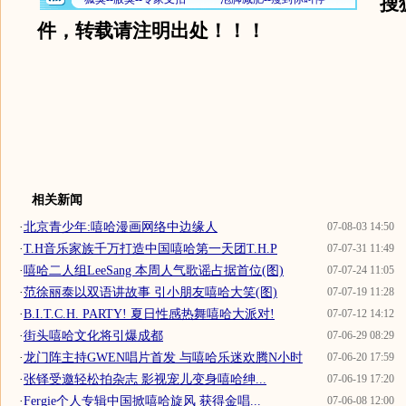
搜狐
件，转载请注明出处！！！
相关新闻
·
北京青少年:嘻哈漫画网络中边缘人
07-08-03 14:50
·
T.H音乐家族千万打造中国嘻哈第一天团T.H.P
07-07-31 11:49
·
嘻哈二人组LeeSang 本周人气歌谣占据首位(图)
07-07-24 11:05
·
范徐丽泰以双语讲故事 引小朋友嘻哈大笑(图)
07-07-19 11:28
·
B.I.T.C.H. PARTY! 夏日性感热舞嘻哈大派对!
07-07-12 14:12
·
街头嘻哈文化将引爆成都
07-06-29 08:29
·
龙门阵主持GWEN唱片首发 与嘻哈乐迷欢腾N小时
07-06-20 17:59
·
张铎受邀轻松拍杂志 影视宠儿变身嘻哈绅...
07-06-19 17:20
·
Fergie个人专辑中国掀嘻哈旋风 获得金唱...
07-06-08 12:00