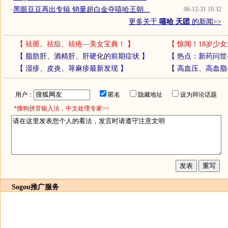
·
黑眼豆豆再出专辑 销量超白金夺嘻哈王朝...
06-12-31 10:32
更多关于
嘻哈 天团
的新闻>>
【
祛斑、祛痘、祛疮—美女宝典！
】
【
惊闻！18岁少女
【
脂肪肝、酒精肝、肝硬化的前期症状
】
【
热点：新药问世
【
湿疹、皮炎、荨麻疹最新发现
】
【
高血压、高血脂
用户：
匿名
隐藏地址
设为辩论话题
*搜狗拼音输入法，中文处理专家>>
Sogou推广服务