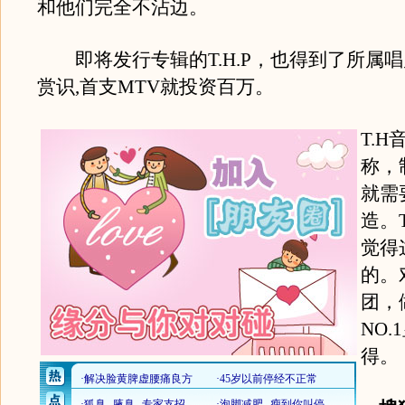
和他们完全不沾边。
即将发行专辑的T.H.P，也得到了所属
赏识,首支MTV就投资百万。
T.
称，
就需
造。
觉得
的。
团，
NO
得。