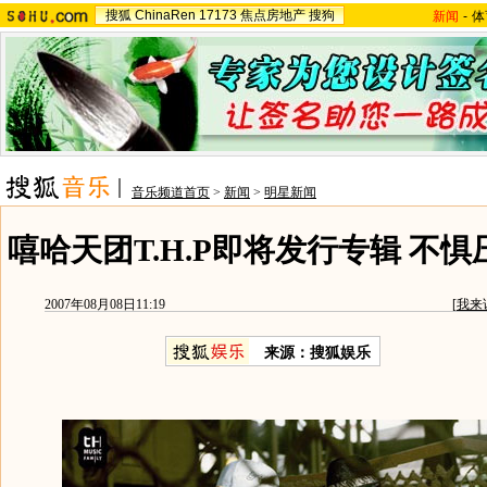
搜狐
ChinaRen
17173
焦点房地产
搜狗
新闻
-
体
音乐频道首页
>
新闻
>
明星新闻
嘻哈天团T.H.P即将发行专辑 不惧压
2007年08月08日11:19
[
我来
来源：搜狐娱乐