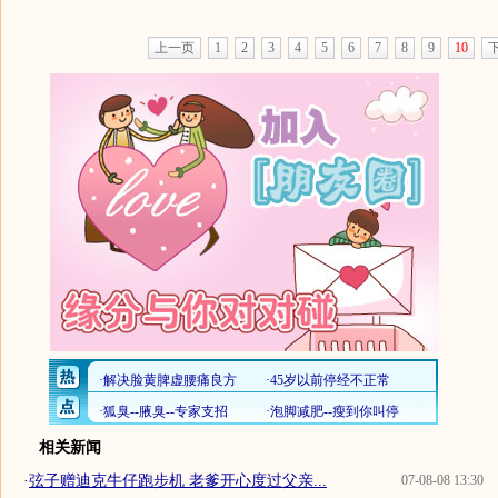
上一页
1
2
3
4
5
6
7
8
9
10
相关新闻
·
弦子赠迪克牛仔跑步机 老爹开心度过父亲...
07-08-08 13:30