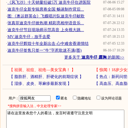
·
《风飞沙》十天销量狂破5万 迪克牛仔住进医院
07-08-06 15:27
·
迪克牛仔全新专辑席卷全国 畅谈制作背后...
07-08-05 09:08
·
图:《奥运群英会》飞蝶唱片队迪克牛仔献歌
07-07-31 14:11
·
张真菲迪克牛仔掀热潮 精彩亮相华语音乐...
07-07-26 22:12
·
迪克牛仔节目现场师示范高音 上央视大跳...
07-07-24 13:35
·
MV:迪克牛仔 - 放手去爱
07-07-18 21:13
·
迪克牛仔辉煌十年全新出击 心中难舍香港情结
07-07-05 12:33
·
迪克牛仔签售只签一“牛”字惹歌迷不满(图)
06-10-17 10:29
更多关于
迪克牛仔 露胸
的新闻>>
【
祛斑、祛痘、祛疮—美女宝典！
】
【
惊闻！18岁少女
【
脂肪肝、酒精肝、肝硬化的前期症状
】
【
热点：新药问世
【
湿疹、皮炎、荨麻疹最新发现
】
【
高血压、高血脂
用户：
匿名
隐藏地址
设为辩论话题
*搜狗拼音输入法，中文处理专家>>