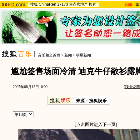
搜狐
ChinaRen
17173
焦点房地产
搜狗
新闻
-
体
音乐频道首页
>
新闻
>
明星新闻
尴尬签售场面冷清 迪克牛仔敞衫露胸
2007年08月13日10:00
[
我来说两
来源：搜狐娱乐
[点击图片进入下一页]