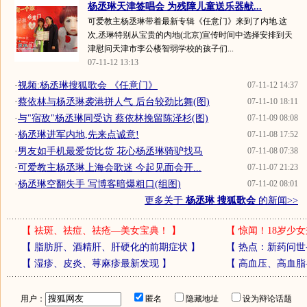
杨丞琳天津签唱会 为残障儿童送乐器献...
可爱教主杨丞琳带着最新专辑《任意门》来到了内地.这
次,丞琳特别从宝贵的内地(北京)宣传时间中选择安排到天
津慰问天津市李公楼智弱学校的孩子们...
07-11-12 13:13
·
视频:杨丞琳搜狐歌会 《任意门》
07-11-12 14:37
·
蔡依林与杨丞琳袭港拼人气 后台较劲比舞(图)
07-11-10 18:11
·
与"宿敌"杨丞琳同受访 蔡依林挽留陈泽杉(图)
07-11-09 08:08
·
杨丞琳进军内地,先来点诚意!
07-11-08 17:52
·
男友如手机最爱货比货 花心杨丞琳骑驴找马
07-11-08 07:38
·
可爱教主杨丞琳上海会歌迷 今起见面会开...
07-11-07 21:23
·
杨丞琳空翻失手 写博客暗爆粗口(组图)
07-11-02 08:01
更多关于
杨丞琳 搜狐歌会
的新闻>>
【
祛斑、祛痘、祛疮—美女宝典！
】
【
惊闻！18岁少女
【
脂肪肝、酒精肝、肝硬化的前期症状
】
【
热点：新药问世
【
湿疹、皮炎、荨麻疹最新发现
】
【
高血压、高血脂
用户：
匿名
隐藏地址
设为辩论话题