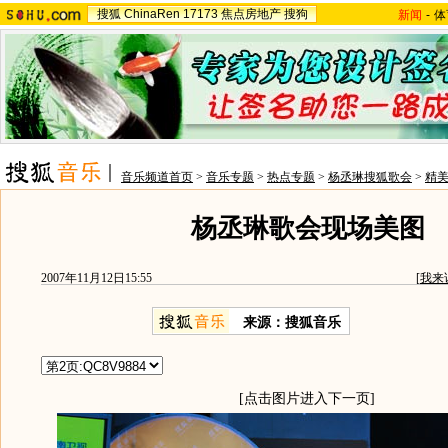
搜狐
ChinaRen
17173
焦点房地产
搜狗
新闻
-
体
音乐频道首页
>
音乐专题
>
热点专题
>
杨丞琳搜狐歌会
>
精
杨丞琳歌会现场美图
2007年11月12日15:55
[
我来
来源：搜狐音乐
[点击图片进入下一页]