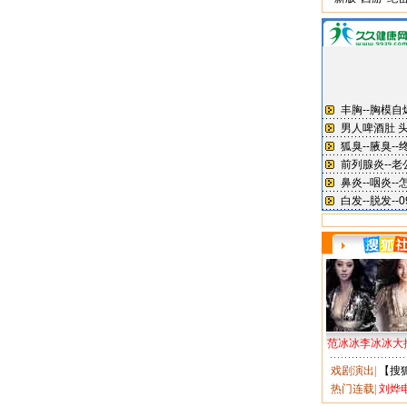
范冰冰李冰冰大
戏剧演出
|
【搜
热门连载
|
刘烨