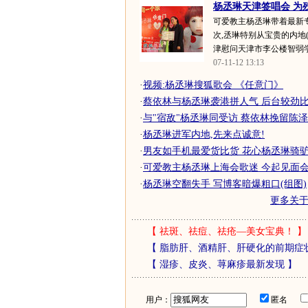
杨丞琳天津签唱会 为残
可爱教主杨丞琳带着最新
次,丞琳特别从宝贵的内地
津慰问天津市李公楼智弱学
07-11-12 13:13
·
视频:杨丞琳搜狐歌会 《任意门》
·
蔡依林与杨丞琳袭港拼人气 后台较劲比
·
与"宿敌"杨丞琳同受访 蔡依林挽留陈泽
·
杨丞琳进军内地,先来点诚意!
·
男友如手机最爱货比货 花心杨丞琳骑
·
可爱教主杨丞琳上海会歌迷 今起见面会开
·
杨丞琳空翻失手 写博客暗爆粗口(组图)
更多关
【
祛斑、祛痘、祛疮—美女宝典！
】
【
脂肪肝、酒精肝、肝硬化的前期症
【
湿疹、皮炎、荨麻疹最新发现
】
用户：
匿名