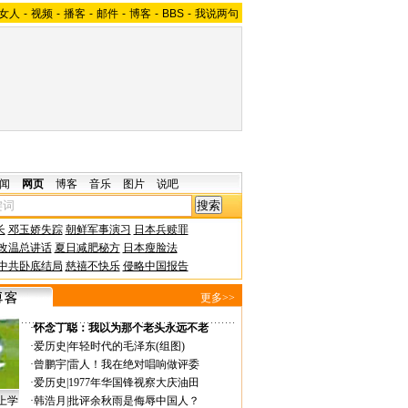
女人
-
视频
-
播客
-
邮件
-
博客
-
BBS
-
我说两句
闻
网页
博客
音乐
图片
说吧
长
邓玉娇失踪
朝鲜军事演习
日本兵赎罪
改温总讲话
夏日减肥秘方
日本瘦脸法
中共卧底结局
慈禧不快乐
侵略中国报告
更多>>
·
怀念丁聪：我以为那个老头永远不老
·
爱历史
|
年轻时代的毛泽东(组图)
·
曾鹏宇
|
雷人！我在绝对唱响做评委
·
爱历史
|
1977年华国锋视察大庆油田
上学
·
韩浩月
|
批评余秋雨是侮辱中国人？