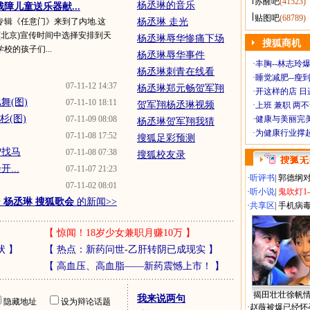
苏醒吧
(41523)
杨丞琳的音乐
障儿童送乐器献...
贴图吧
(68789)
专辑《任意门》来到了内地.这
杨丞琳 走光
(北京)宣传时间中选择安排到天
杨丞琳辱华惨痛下场
搜狐商机
校的孩子们...
杨丞琳辱华事件
·
丰胸--林志玲
杨丞琳刺青在线看
·
睡觉减肥--瘦到
07-11-12 14:37
杨丞琳郑元畅贺军翔
·
开这样的店 日进
舞(图)
07-11-10 18:11
贺军翔杨丞琳视频
·
上班 兼职 两
杉(图)
07-11-09 08:08
·
健康与美丽完
杨丞琳贺军翔我猜
·
为健康行业撑
07-11-08 17:52
搜狐足彩预测
驴找马
07-11-08 07:38
搜狐校友录
...
07-11-07 21:23
·
听评书
|
郭德纲
07-11-02 08:01
·
听小说
|
鬼吹灯1
于
杨丞琳 搜狐歌会
的新闻>>
·
共享区
|
手机病
【
惊闻！18岁少女兼职月赚10万
】
状
】
【
热点：新药问世-乙肝转阴已成现实
】
【
高血压、高血脂——新药震憾上市！
】
揭田壮壮徐帆
我来说两句
隐藏地址
设为辩论话题
·
赵薇被爆已经怀