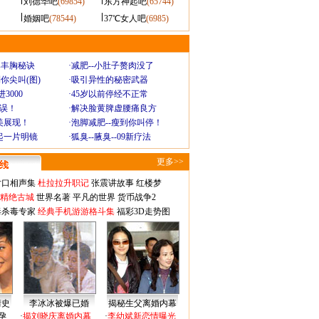
刘德华吧
(69854)
东方神起吧
(65744)
婚姻吧
(78544)
37℃女人吧
(6985)
爆丰胸秘诀
·
减肥--小肚子赘肉没了
你尖叫(图)
·
吸引异性的秘密武器
3000
·
45岁以前停经不正常
不误！
·
解决脸黄脾虚腰痛良方
美展现！
·
泡脚减肥--瘦到你叫停！
起一片明镜
·
狐臭--腋臭--09新疗法
更多>>
对口相声集
杜拉拉升职记
张震讲故事
红楼梦
-精绝古城
世界名著
平凡的世界
货币战争2
毒杀毒专家
经典手机游游格斗集
福彩3D走势图
情史
李冰冰被爆已婚
揭秘生父离婚内幕
孕
·
揭刘晓庆离婚内幕
·
李幼斌新恋情曝光