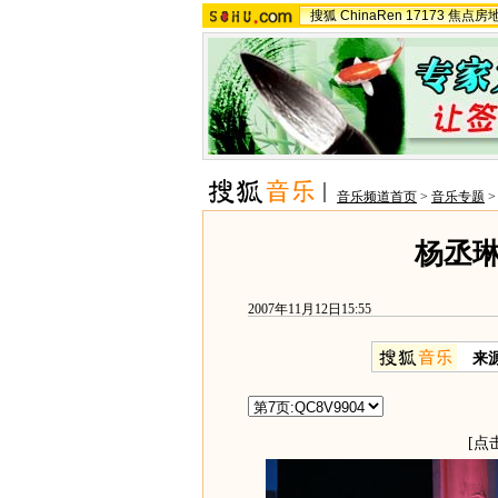
搜狐
ChinaRen
17173
焦点房
音乐频道首页
>
音乐专题
杨丞
2007年11月12日15:55
来
[点