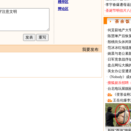
精华区
·
李宇春爆遭母逼
辩论区
·
圣诞节明信片八
茶 余 饭
·
何炅获地产大亨
·
陈慧琳产后恢复
·
殷桃街头休闲装
·
范冰冰红地毯
我要发布
·
姚晨与老公素
·
日军竟拿战俘
·
盘点网坛大腕
·
美女办公室遭
·
《Nobody》
·
搜狐娱乐招聘
·
台北电玩展靓丽Sh
·
《变形金刚
·
王岳伦爆李
新版“西游”绝