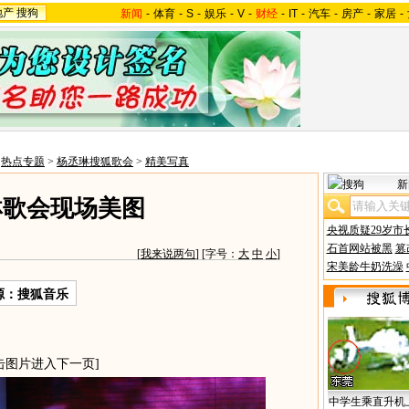
地产
搜狗
新闻
-
体育
-
S
-
娱乐
-
V
-
财经
-
IT
-
汽车
-
房产
-
家居
-
>
热点专题
>
杨丞琳搜狐歌会
>
精美写真
新
琳歌会现场美图
央视质疑29岁市
石首网站被黑
篡
[
我来说两句
] [字号：
大
中
小
]
宋美龄牛奶洗澡
源：搜狐音乐
击图片进入下一页]
中学生乘直升机