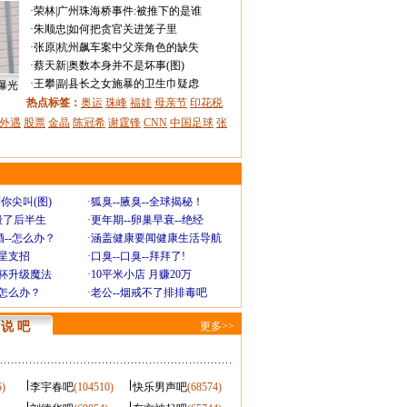
·
荣林
|
广州珠海桥事件:被推下的是谁
·
朱顺忠
|
如何把贪官关进笼子里
·
张原
|
杭州飙车案中父亲角色的缺失
·
蔡天新
|
奥数本身并不是坏事(图)
·
王攀
|
副县长之女施暴的卫生巾疑虑
曝光
热点标签：
奥运
珠峰
福娃
母亲节
印花税
外遇
股票
金晶
陈冠希
谢霆锋
CNN
中国足球
张
你尖叫(图)
·
狐臭--腋臭--全球揭秘！
毁了后半生
·
更年期--卵巢早衰--绝经
--怎么办？
·
涵盖健康要闻健康生活导航
明星支招
·
口臭--口臭--拜拜了!
罩杯升级魔法
·
10平米小店 月赚20万
-怎么办？
·
老公--烟戒不了排排毒吧
说 吧
更多>>
5)
李宇春吧
(104510)
快乐男声吧
(68574)