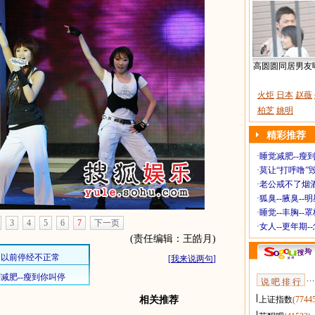
高圆圆同居男友
火炬
日本
赵薇
柏芝
姚明
精彩推荐
·
睡觉减肥--瘦到
·
莫让“打呼噜”
·
老公戒不了烟酒
·
狐臭--腋臭--
·
睡觉--丰胸--
3
4
5
6
7
下一页
·
女人--更年期-
(责任编辑：王皓月)
[
我来说两句
]
说 吧 排 行
相关推荐
上证指数
(7744