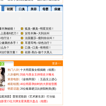
更多>>
热门八卦
|
十大明星脸女模揭晓（组图）
八卦爆料
|
刘欢与美女主持情史大曝光
第壹电影
|
《金钱帝国》：王晶没上进心
精彩组图
|
46位明星孕妇时的大胆造型图
明星话题
|
20位银幕硬汉比拼阳刚美(图)
撞衫
狐观演团】普契尼歌剧《艺术家生涯》打分贴
电影里15位大牌女星美图大盘点（组图）