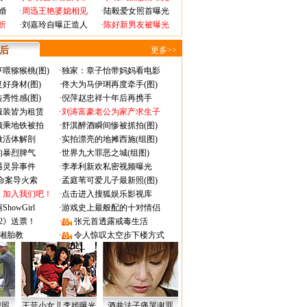
婚
·
周迅王艳婆媳相见
·
陆毅爱女照首曝光
折
·
刘嘉玲自曝正造人
·
陈好新男友被曝光
 后
更多>>
喂猕猴桃(图)
·
独家：章子怡带妈妈看电影
好身材(图)
·
佟大为马伊琍再度牵手(图)
秀性感(图)
·
倪萍赵忠祥十年后再携手
服装皆为租赁
·
刘涛富豪老公为家产求生子
颜乘地铁被拍
·
舒淇醉酒瞬间惨被抓拍(图)
做活体解剖
·
实拍漂亮的地摊西施(组图)
的暴烈脾气
·
世界九大罪恶之城(组图)
遇灵异事件
·
李孝利新欢私密视频曝光
成命案导火索
·
孟庭苇可爱儿子最新照(图)
：加入我们吧！
·
点击进入搜狐娱乐影视库
owGirl
·
游戏史上最般配的十对情侣
2》送票！
·
张元首透露戒毒生活
湘胎教
·
令人惊叹太空步下楼方式
密照
王菲小女儿李嫣曝光
酒井法子痛哭谢罪