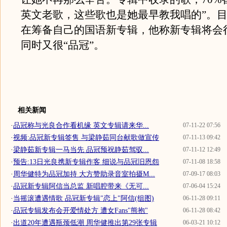
英文老歌，这些歌也是她最早教我唱的”。
在筹备自己的国语新专辑，他称新专辑将会
同时又很“品冠”。
相关新闻
·
品冠称与光良合作看机缘 英文专辑请来华...
07-11-22 07:56
·
视频:品冠新专辑签售 与梁静茹同台献歌做宣传
07-11-13 09:42
·
梁静茹新专辑一马当先 品冠预祝静茹驾驭...
07-11-12 12:49
·
预告:13日光良携新专辑作客 细说与品冠旧恩怨
07-11-08 18:58
·
周华健特为品冠加持 大方赞助录音室拍摄M...
07-09-17 08:03
·
品冠新专辑阿信当总监 新唱腔带来《无可...
07-06-04 15:24
·
当摇滚遭遇情歌 品冠新专辑"恋上"阿信(组图)
06-11-28 09:11
·
品冠专辑发布会开爱情处方 遭女Fans"熊抱"
06-11-28 08:42
·
出道20年遭遇瓶颈低潮 周华健推出第29张专辑
06-03-21 10:12