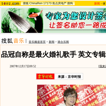
搜狐
ChinaRen
17173
焦点房地产
搜狗
新闻
-
体
音乐频道首页
>
新闻
>
港台乐闻
品冠自称是最火婚礼歌手 英文专辑
2007年12月17日09:52
[
我来
来源：京华时报