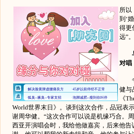
所以
到‘
得更
远”
与
对唱
专
健与
《The
World世界末日》。谈到这次合作，品冠表
谢周华健。“这次合作可以说是机缘巧合。
西亚开演唱会时，我给他做嘉宾，后来他告