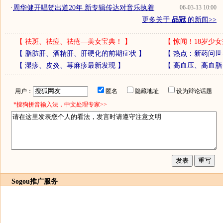
·
周华健开唱贺出道20年 新专辑传达对音乐执着
06-03-13 10:00
更多关于
品冠
的新闻>>
【
祛斑、祛痘、祛疮—美女宝典！
】
【
惊闻！18岁少女
【
脂肪肝、酒精肝、肝硬化的前期症状
】
【
热点：新药问世
【
湿疹、皮炎、荨麻疹最新发现
】
【
高血压、高血脂
用户：
匿名
隐藏地址
设为辩论话题
*搜狗拼音输入法，中文处理专家>>
Sogou推广服务