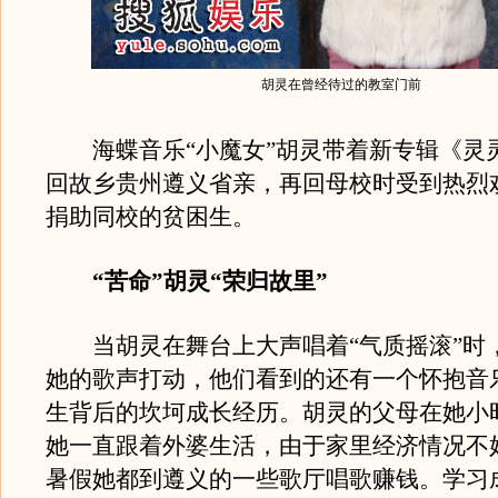
胡灵在曾经待过的教室门前
海蝶音乐“小魔女”胡灵带着新专辑《灵
回故乡贵州遵义省亲，再回母校时受到热烈
捐助同校的贫困生。
“苦命”胡灵“荣归故里”
当胡灵在舞台上大声唱着“气质摇滚”时
她的歌声打动，他们看到的还有一个怀抱音
生背后的坎坷成长经历。胡灵的父母在她小
她一直跟着外婆生活，由于家里经济情况不
暑假她都到遵义的一些歌厅唱歌赚钱。学习