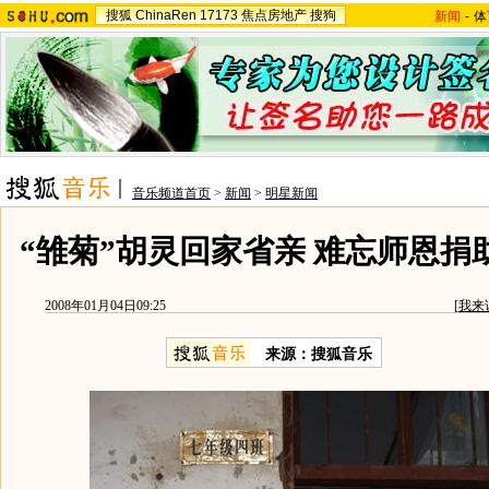
搜狐
ChinaRen
17173
焦点房地产
搜狗
新闻
-
体
音乐频道首页
>
新闻
>
明星新闻
“雏菊”胡灵回家省亲 难忘师恩捐助
2008年01月04日09:25
[
我来
来源：搜狐音乐