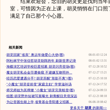
结束欢迎会，念旧的胡灵更是找到当年
室，可惜因为正在上课，胡灵悄悄在门口照
满足了自己那个小心愿。
相关新闻
·
胡灵回家"省亲" 奥运年做爱心大使(图)
08-01-03 12:24
·
阿杜林宇中张信哲胡灵助阵跨年 刷新世界记录
08-01-02 13:31
·
海蝶演艺培训学校巨星招募 胡灵闪亮登场(图)
07-12-28 10:52
·
魔女胡灵私会金莎遭偷窥 不避嫌互吻照外...
07-12-27 15:21
·
经历恋爱遭遇分手? 胡灵苏醒"形影不离"(图)
07-12-25 10:18
·
"小魔女"胡灵提前变"家庭主妇" 学煲滋补汤
07-12-24 17:52
·
师兄师姐为其撑腰 "小魔女"胡灵完美蜕变(图)
07-12-24 09:33
·
组图:胡灵野外短裙写真曝光 刺青醒目意境深远
07-12-21 08:18
·
为让贫困生能上学,省青基会贵阳遵义招募...
06-08-18 08:42
更多关于
胡灵
的新闻>>