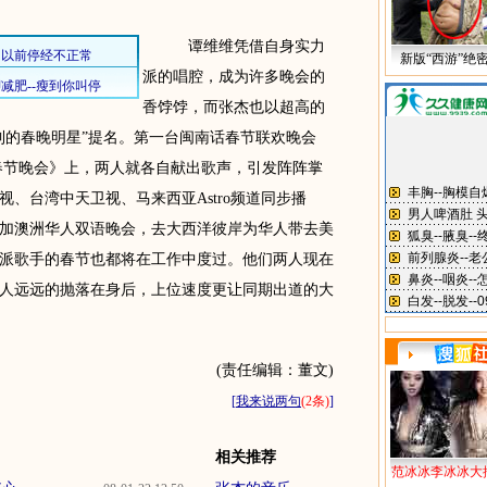
谭维维凭借自身实力
新版“西游”绝
派的唱腔，成为许多晚会的
香饽饽，而张杰也以超高的
到的春晚明星”提名。第一台闽南话春节联欢晚会
话春节晚会》上，两人就各自献出歌声，引发阵阵掌
、台湾中天卫视、马来西亚Astro频道同步播
加澳洲华人双语晚会，去大西洋彼岸为华人带去美
派歌手的春节也都将在工作中度过。他们两人现在
人远远的抛落在身后，上位速度更让同期出道的大
(责任编辑：董文)
[
我来说两句
(2条)
]
相关推荐
范冰冰李冰冰大