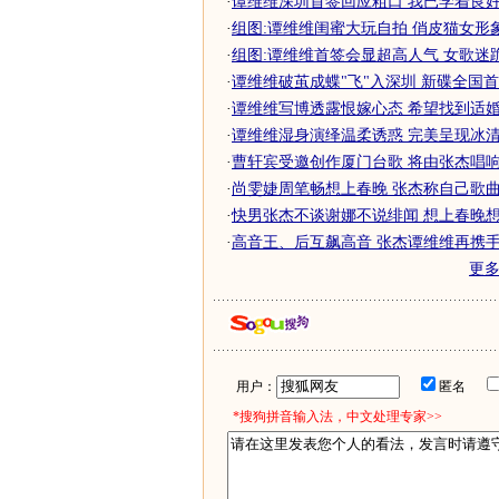
·
谭维维深圳首签回应粗口 我已学着良好心
·
组图:谭维维闺蜜大玩自拍 俏皮猫女形
·
组图:谭维维首签会显超高人气 女歌迷
·
谭维维破茧成蝶"飞"入深圳 新碟全国首
·
谭维维写博透露恨嫁心态 希望找到适婚对
·
谭维维湿身演绎温柔诱惑 完美呈现冰清美
·
曹轩宾受邀创作厦门台歌 将由张杰唱响厦
·
尚雯婕周笔畅想上春晚 张杰称自己歌曲适
·
快男张杰不谈谢娜不说绯闻 想上春晚想放
·
高音王、后互飙高音 张杰谭维维再携
更
用户：
匿名
*搜狗拼音输入法，中文处理专家>>