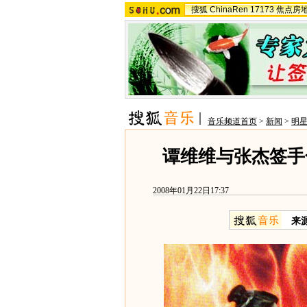
搜狐
ChinaRen
17173
焦点房
音乐频道首页
>
新闻
>
明
谭维维与张杰签手合
2008年01月22日17:37
来