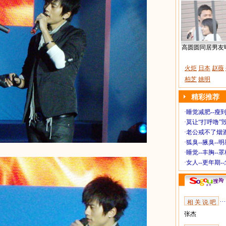
高圆圆同居男友
火炬
日本
赵薇
柏芝
姚明
精彩推荐
·
睡觉减肥--瘦到
·
莫让“打呼噜”
·
老公戒不了烟酒
·
狐臭--腋臭--
·
睡觉--丰胸--
·
女人--更年期-
相 关 说 吧
张杰