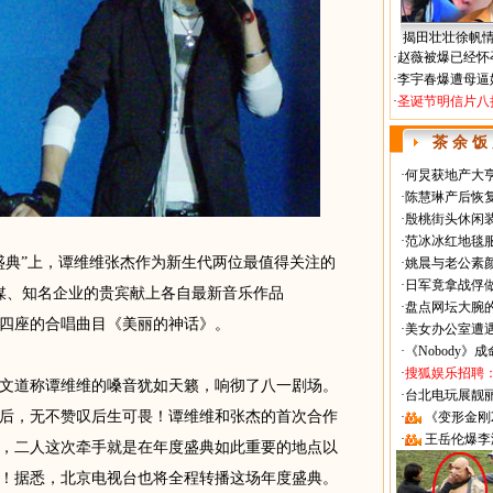
揭田壮壮徐帆
·
赵薇被爆已经怀
·
李宇春爆遭母逼
·
圣诞节明信片八
茶 余 饭
·
何炅获地产大亨
·
陈慧琳产后恢复
·
殷桃街头休闲装
·
范冰冰红地毯
盛典”上，谭维维张杰作为新生代两位最值得关注的
·
姚晨与老公素
·
日军竟拿战俘
传媒、知名企业的贵宾献上各自最新音乐作品
·
盘点网坛大腕
四座的合唱曲目《美丽的神话》。
·
美女办公室遭
·
《Nobody》
·
搜狐娱乐招聘
道称谭维维的嗓音犹如天籁，响彻了八一剧场。
·
台北电玩展靓丽Sh
后，无不赞叹后生可畏！谭维维和张杰的首次合作
·
《变形金刚
·
王岳伦爆李
，二人这次牵手就是在年度盛典如此重要的地点以
！据悉，北京电视台也将全程转播这场年度盛典。