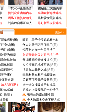
情史
李冰冰被爆已婚
揭秘生父离婚内幕
孕
·
揭刘晓庆离婚内幕
·
李幼斌新恋情曝光
婚
·
周迅王艳婆媳相见
·
陆毅爱女照首曝光
折
·
刘嘉玲自曝正造人
·
陈好新男友被曝光
 后
更多>>
喂猕猴桃(图)
·
独家：章子怡带妈妈看电影
好身材(图)
·
佟大为马伊琍再度牵手(图)
秀性感(图)
·
倪萍赵忠祥十年后再携手
服装皆为租赁
·
刘涛富豪老公为家产求生子
颜乘地铁被拍
·
舒淇醉酒瞬间惨被抓拍(图)
做活体解剖
·
实拍漂亮的地摊西施(组图)
的暴烈脾气
·
世界九大罪恶之城(组图)
遇灵异事件
·
李孝利新欢私密视频曝光
成命案导火索
·
孟庭苇可爱儿子最新照(图)
：加入我们吧！
·
点击进入搜狐娱乐影视库
owGirl
·
游戏史上最般配的十对情侣
2》送票！
·
张元首透露戒毒生活
湘胎教
·
令人惊叹太空步下楼方式