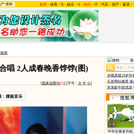
地产
搜狗
新闻
-
体育
-
S
-
娱乐
-
V
-
财经
-
IT
-
汽车
-
房产
-
家居
-
星新闻
新
唱 2人成春晚香饽饽(图)
央视质疑29岁市
石首网站被黑
篡
[
我来说两句
(2)
] [字号：
大
中
小
]
宋美龄牛奶洗澡
源：搜狐音乐
中学生乘直升机