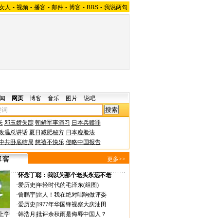
女人
-
视频
-
播客
-
邮件
-
博客
-
BBS
-
我说两句
闻
网页
博客
音乐
图片
说吧
长
邓玉娇失踪
朝鲜军事演习
日本兵赎罪
改温总讲话
夏日减肥秘方
日本瘦脸法
中共卧底结局
慈禧不快乐
侵略中国报告
更多>>
·
怀念丁聪：我以为那个老头永远不老
·
爱历史
|
年轻时代的毛泽东(组图)
·
曾鹏宇
|
雷人！我在绝对唱响做评委
·
爱历史
|
1977年华国锋视察大庆油田
上学
·
韩浩月
|
批评余秋雨是侮辱中国人？