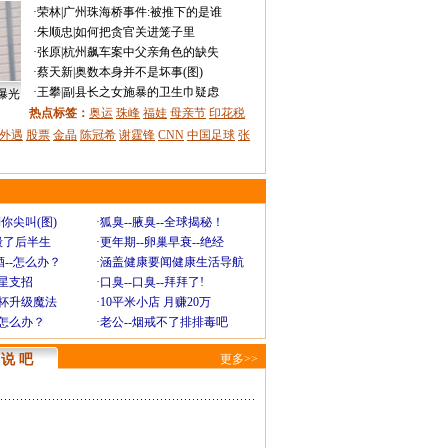
·
荣林
|
广州珠海桥事件:被推下的是谁
·
朱顺忠
|
如何把贪官关进笼子里
·
张原
|
杭州飙车案中父亲角色的缺失
·
蔡天新
|
奥数本身并不是坏事(图)
·
王攀
|
副县长之女施暴的卫生巾疑虑
曝光
热点标签：
奥运
珠峰
福娃
母亲节
印花税
外遇
股票
金晶
陈冠希
谢霆锋
CNN
中国足球
张
你尖叫(图)
·
狐臭--腋臭--全球揭秘！
毁了后半生
·
更年期--卵巢早衰--绝经
--怎么办？
·
涵盖健康要闻健康生活导航
明星支招
·
口臭--口臭--拜拜了!
罩杯升级魔法
·
10平米小店 月赚20万
-怎么办？
·
老公--烟戒不了排排毒吧
说 吧
更多>>