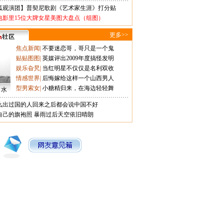
狐观演团】普契尼歌剧《艺术家生涯》打分贴
电影里15位大牌女星美图大盘点（组图）
更多>>
焦点新闻
|
不要迷恋哥，哥只是一个鬼
贴贴图图
|
英媒评出2009年度搞怪发明
娱乐旮旯
|
当红明星不仅仅是名利双收
情感世界
|
后悔嫁给这样一个山西男人
型男索女
|
小糖精归来，在海边轻轻舞
口水
么出过国的人回来之后都会说中国不好
自己的旗袍照
暴雨过后天空依旧晴朗