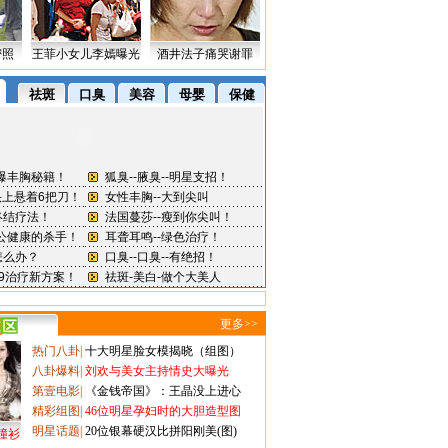
密照
王菲小女儿李嫣曝光
酒井法子痛哭谢罪
更多>>
热门八卦
|
十大明星脸女模揭晓（组图）
八卦爆料
|
刘欢与美女主持情史大曝光
第壹电影
|
《金钱帝国》：王晶没上进心
精彩组图
|
46位明星孕妇时的大胆造型图
明星话题
|
20位银幕硬汉比拼阳刚美(图)
撞衫