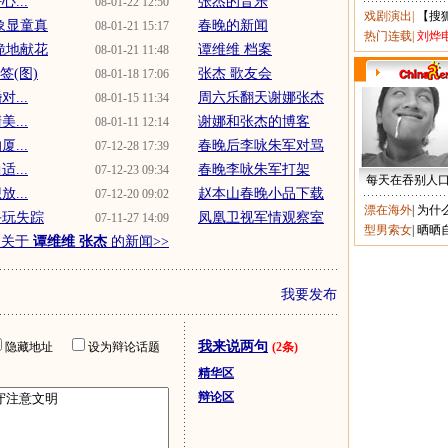
...
张杰的音乐
08-01-22 12:50
戏剧演出
|
【搜
象显童真
春晚的新闻
08-01-21 15:17
热门连载
|
刘烨
跪地献花
谭维维 档案
08-01-21 11:48
签(图)
张杰 歌友会
08-01-18 17:06
...
周六乐翻天谢娜张杰
08-01-15 11:34
...
谢娜和张杰的博客
08-01-11 12:14
...
春晚后李咏朱军对骂
07-12-28 17:39
...
春晚李咏朱军打架
07-12-23 09:34
每天在吞别人
...
赵本山春晚小品下载
07-12-20 09:02
漂在海外
|
为什
手玩失踪
凤凰卫视军情观察室
07-11-27 14:09
型男索女
|
晒晒
多关于
谭维维 张杰
的新闻>>
我要发布
我来说两句
隐藏地址
设为辩论话题
(2条)
精华区
辩论区