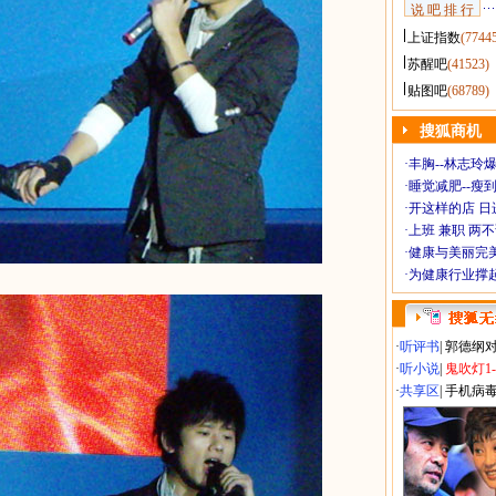
说 吧 排 行
上证指数
(7744
苏醒吧
(41523)
贴图吧
(68789)
搜狐商机
·
丰胸--林志玲
·
睡觉减肥--瘦到
·
开这样的店 日进
·
上班 兼职 两
·
健康与美丽完
·
为健康行业撑
·
听评书
|
郭德纲
·
听小说
|
鬼吹灯1
·
共享区
|
手机病