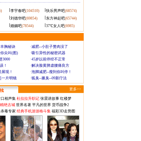
5)
李宇春吧
(104510)
快乐男声吧
(68574)
刘德华吧
(69854)
东方神起吧
(65744)
婚姻吧
(78544)
37℃女人吧
(6985)
爆丰胸秘诀
·
减肥--小肚子赘肉没了
你尖叫(图)
·
吸引异性的秘密武器
3000
·
45岁以前停经不正常
不误！
·
解决脸黄脾虚腰痛良方
美展现！
·
泡脚减肥--瘦到你叫停！
起一片明镜
·
狐臭--腋臭--09新疗法
更多>>
对口相声集
杜拉拉升职记
张震讲故事
红楼梦
-精绝古城
世界名著
平凡的世界
货币战争2
毒杀毒专家
经典手机游游格斗集
福彩3D走势图