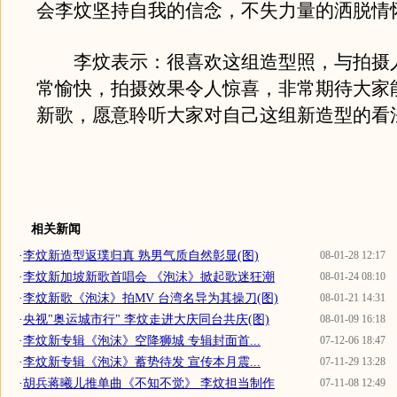
会李炆坚持自我的信念，不失力量的洒脱情
李炆表示：很喜欢这组造型照，与拍摄
常愉快，拍摄效果令人惊喜，非常期待大家
新歌，愿意聆听大家对自己这组新造型的看
相关新闻
·
李炆新造型返璞归真 熟男气质自然彰显(图)
08-01-28 12:17
·
李炆新加坡新歌首唱会 《泡沫》掀起歌迷狂潮
08-01-24 08:10
·
李炆新歌《泡沫》拍MV 台湾名导为其操刀(图)
08-01-21 14:31
·
央视"奥运城市行" 李炆走进大庆同台共庆(图)
08-01-09 16:18
·
李炆新专辑《泡沫》空降狮城 专辑封面首...
07-12-06 18:47
·
李炆新专辑《泡沫》蓄势待发 宣传本月震...
07-11-29 13:28
·
胡兵蒋曦儿推单曲《不知不觉》 李炆担当制作
07-11-08 12:49