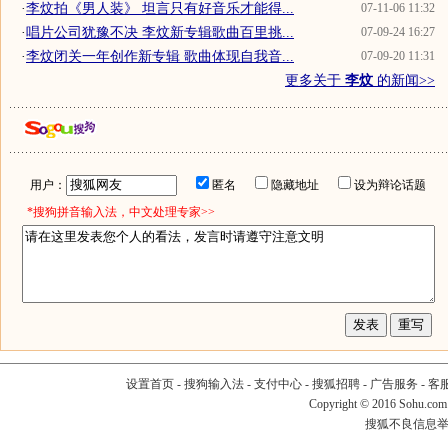
·
李炆拍《男人装》 坦言只有好音乐才能得...
07-11-06 11:32
·
唱片公司犹豫不决 李炆新专辑歌曲百里挑...
07-09-24 16:27
·
李炆闭关一年创作新专辑 歌曲体现自我音...
07-09-20 11:31
更多关于
李炆
的新闻>>
用户：
匿名
隐藏地址
设为辩论话题
*搜狗拼音输入法，中文处理专家>>
设置首页
-
搜狗输入法
-
支付中心
-
搜狐招聘
-
广告服务
-
客
Copyright
©
2016 Sohu.com
搜狐不良信息