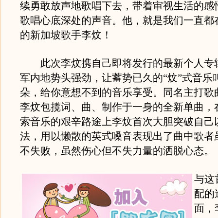
续勇敢放声地歌唱下去，带着审视生活的感
歌唱心底深处的声音。他，就是我们一直都
的新加坡歌手李炆！
此次李炆携自己即将发行的最新个人专
军内地势头强劲，让蓄势已久的“炆”式音乐
朵，给你意想不到的音乐享受。同名主打歌
李炆包揽词、曲、制作于一身的全新单曲，
索音乐的艰辛路途上李炆首次大胆突破自己
法，用以懒散的英式嗓音表现出了曲中歌者
不失败，虽然伤心但不失力量的洒脱心态。
与这
配的
面，