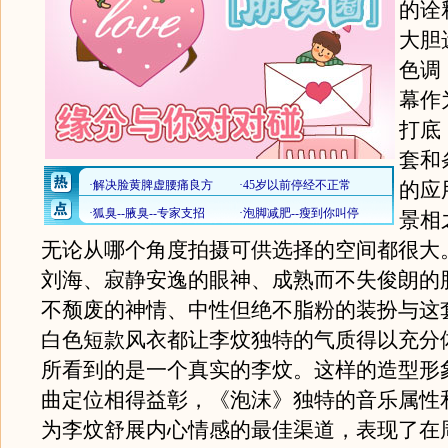
的诠
大胆
色调
幕作
打底
套和
的应
景相
无论从哪个角度拍摄可供选择的空间都很大
刘海、寂静安逸的眼神、成熟而不失俊朗的
不颓废的神情、中性但绝不脂粉的装扮与这
白色短款风衣都让李炆独特的气质得以充分
所看到的是一个真实的李炆。这样的造型形
曲定位相得益彰，《泡沫》独特的音乐属性
为李炆舒展内心情感的最佳渠道，表现了在