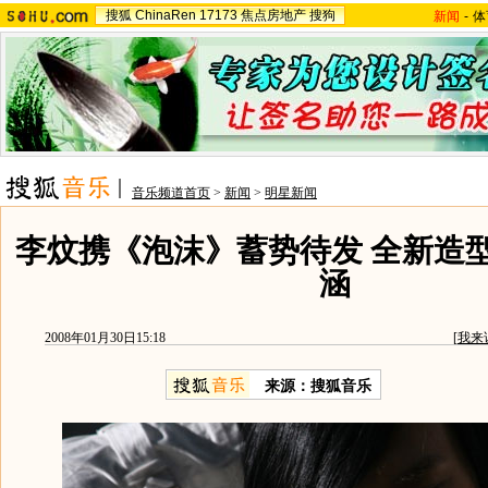
搜狐
ChinaRen
17173
焦点房地产
搜狗
新闻
-
体
音乐频道首页
>
新闻
>
明星新闻
李炆携《泡沫》蓄势待发 全新造
涵
2008年01月30日15:18
[
我来
来源：搜狐音乐