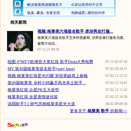
相关新闻
视频:格莱美六项提名歌手 牵涉男友打服...
格莱美六项提名歌手艾米怀恩豪斯, 涉男友暴打服务员案,
被警方侦讯...
07-12-21 09:29
·
组图:07MTV欧洲音大奖红毯 歌手Doda大秀电臀
07-11-02 07:16
·
MV:第49届格莱美提名歌手(sony bmg)
07-02-28 18:15
·
视频:格莱美红毯星光闪耀 宋祖英缺席上春晚
07-02-12 22:22
·
第49届格莱美 乡村小鸡赢尽风光本土歌手...
07-02-12 14:41
·
格莱美红毯:众星PK五大造型
07-02-12 11:42
·
格莱美红毯:女星衷情迷你装
07-02-12 10:58
·
说唱歌手T.I.帅气亮相格莱美星光大道
06-02-09 08:36
更多关于
格莱美 歌手
的新闻>>