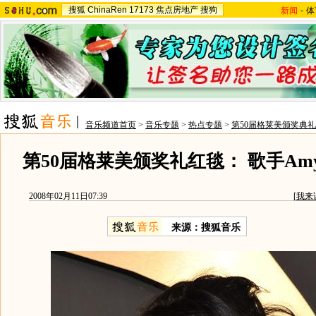
搜狐
ChinaRen
17173
焦点房地产
搜狗
新闻
-
体
音乐频道首页
>
音乐专题
>
热点专题
>
第50届格莱美颁奖典礼
第50届格莱美颁奖礼红毯： 歌手Amy
2008年02月11日07:39
[
我来
来源：搜狐音乐