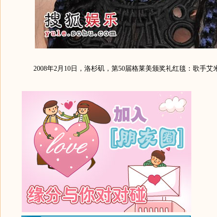
2008年2月10日，洛杉矶，第50届格莱美颁奖礼红毯：歌手艾米-李